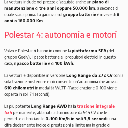
La vettura include nel prezzo d’acquisto anche un
piano di
manutenzione
di
tre anni oppure 50.000 km
, a seconda di
quale scada prima. La garanzia sul
gruppo batterie
è invece di
8
anni o 160.000 Km
.
Polestar 4: autonomia e motori
Volvo e Polestar 4 hanno in comune la
piattaforma SEA
(del
gruppo Geely), il pacco batterie e i propulsori elettrici. In questo
caso, il
pacco batterie
è di
100 kWh
.
La vettura è disponibile in versione
Long Range da 272 CV
con la
sola trazione posteriore e ciò consente un’autonomia che arriva a
610 chilometri
in modalità WLTP (l’accelerazione 0-100 viene
coperta in soli 7,1 secondi).
La più potente
Long Range AWD
ha la
trazione integrale
4x4
permanente, abbinata ad un motore da 544 CV che le
permette di bruciare lo
0-100 Km/h in soli 3,8 secondi
, una
cifra decisamente indice di prestazioni al limite ma in grado di