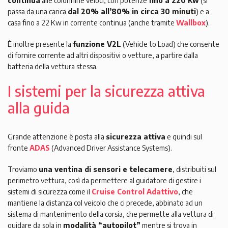
continua
alle colonnine veloci, con potenze
fino a 220 Kw
(si
passa da una carica
dal 20% all’80% in circa 30 minuti
) e a
casa fino a 22 Kw in corrente continua (anche tramite
Wallbox
).
È inoltre presente la
funzione V2L
(Vehicle to Load) che consente
di fornire corrente ad altri dispositivi o vetture, a partire dalla
batteria della vettura stessa.
I sistemi per la sicurezza attiva
alla guida
Grande attenzione è posta alla
sicurezza attiva
e quindi sul
fronte
ADAS
(Advanced Driver Assistance Systems).
Troviamo
una ventina di sensori e telecamere
, distribuiti sul
perimetro vettura, così da permettere al guidatore di gestire i
sistemi di sicurezza come il
Cruise Control Adattivo
, che
mantiene la distanza col veicolo che ci precede, abbinato ad un
sistema di mantenimento della corsia, che permette alla vettura di
guidare da sola in
modalità “autopilot”
mentre si trova in