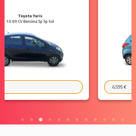
Ford Ka
1.2 8V 69 CV Benzina 3p Plus
6.595 €
103 €/mese