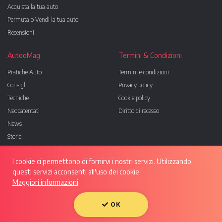
Acquista la tua auto
Permuta o Vendi la tua auto
Recensioni
AutooMag
Termini & Condizioni
Pratiche Auto
Termini e condizioni
Consigli
Privacy policy
Tecniche
Cookie policy
Neopatentati
Diritto di recesso
News
Storie
Sfide
I cookie ci permettono di fornirvi i nostri servizi. Utilizzando
Tecnologia
questi servizi acconsenti all'uso dei cookie.
Elettriche & ibride
Maggiori informazioni
Sportive
Condividi su:
Esperienze
OK
Guide