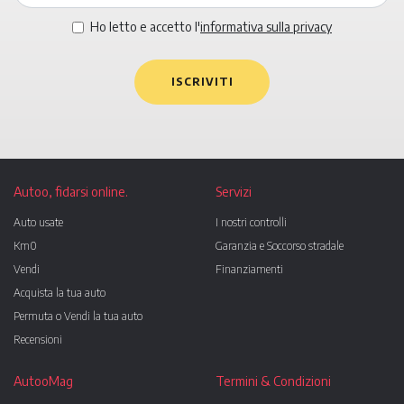
Ho letto e accetto l'
informativa sulla privacy
ISCRIVITI
Autoo, fidarsi online.
Servizi
Auto usate
I nostri controlli
Km0
Garanzia e Soccorso stradale
Vendi
Finanziamenti
Acquista la tua auto
Permuta o Vendi la tua auto
Recensioni
AutooMag
Termini & Condizioni