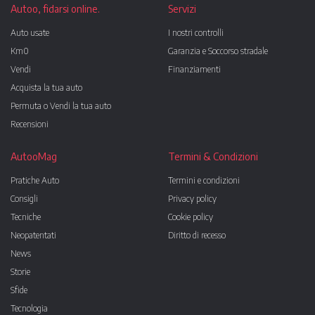
Autoo, fidarsi online.
Servizi
Auto usate
I nostri controlli
Km0
Garanzia e Soccorso stradale
Vendi
Finanziamenti
Acquista la tua auto
Permuta o Vendi la tua auto
Recensioni
AutooMag
Termini & Condizioni
Pratiche Auto
Termini e condizioni
Consigli
Privacy policy
Tecniche
Cookie policy
Neopatentati
Diritto di recesso
News
Storie
Sfide
Tecnologia