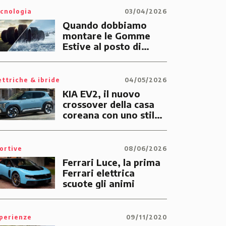
cnologia
03/04/2026
Quando dobbiamo
montare le Gomme
Estive al posto di
quelle Invernali?
ettriche & ibride
04/05/2026
KIA EV2, il nuovo
crossover della casa
coreana con uno stile
tutto suo
ortive
08/06/2026
Ferrari Luce, la prima
Ferrari elettrica
scuote gli animi
perienze
09/11/2020