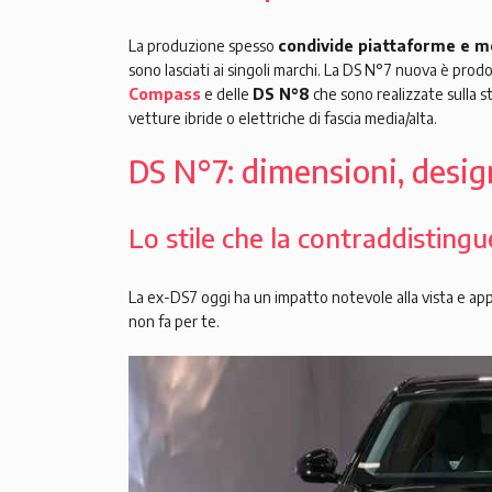
La produzione spesso
condivide piattaforme e m
sono lasciati ai singoli marchi. La DS N°7 nuova è prod
Compass
e delle
DS N°8
che sono realizzate sulla 
vetture ibride o elettriche di fascia media/alta.
DS N°7: dimensioni, design
Lo stile che la contraddistingu
La ex-DS7 oggi ha un impatto notevole alla vista e a
non fa per te.