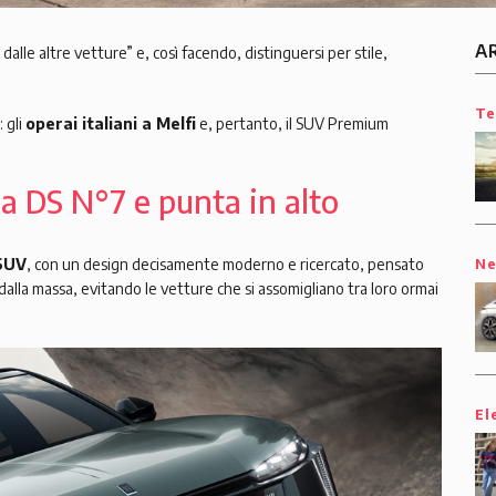
A
dalle altre vetture” e, così facendo, distinguersi per stile,
Te
: gli
operai italiani a Melfi
e, pertanto, il SUV Premium
a DS N°7 e punta in alto
SUV
, con un design decisamente moderno e ricercato, pensato
N
dalla massa, evitando le vetture che si assomigliano tra loro ormai
El