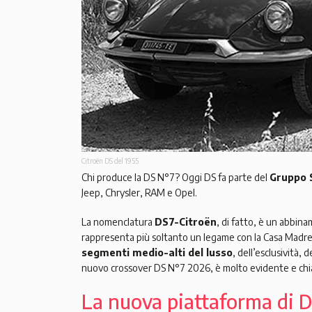
Citroën DS del 1955
Chi produce la DS N°7? Oggi DS fa parte del
Gruppo S
Jeep, Chrysler, RAM e Opel.
La nomenclatura
DS7-Citroën
, di fatto, è un abbin
rappresenta più soltanto un legame con la Casa Madre 
segmenti medio-alti del lusso
, dell’esclusività, 
nuovo crossover DS N°7 2026, è molto evidente e chia
La nuova piattaforma di 