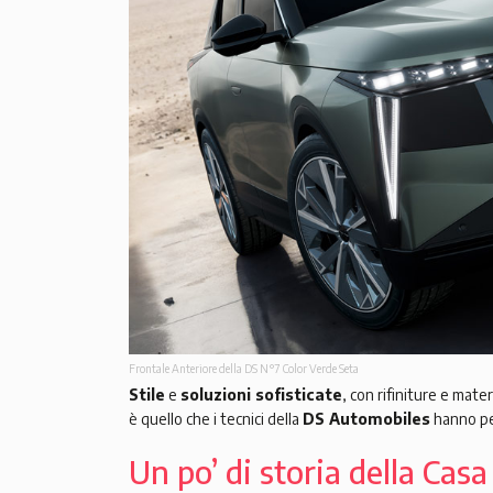
Frontale Anteriore della DS N°7 Color Verde Seta
Stile
e
soluzioni sofisticate
, con rifiniture e mate
è quello che i tecnici della
DS Automobiles
hanno pen
Un po’ di storia della Casa