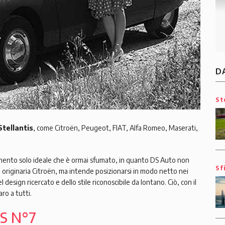
D
St
tellantis
, come Citroën, Peugeot, FIAT, Alfa Romeo, Maserati,
amento solo ideale che è ormai sfumato, in quanto DS Auto non
Sf
originaria Citroën, ma intende posizionarsi in modo netto nei
del design ricercato e dello stile riconoscibile da lontano. Ciò, con il
ro a tutti.
DS N°7