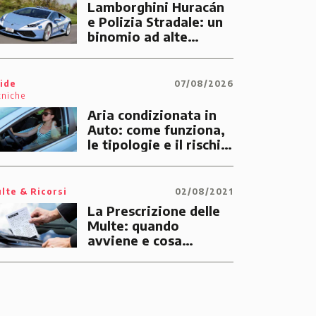
Lamborghini Huracán
e Polizia Stradale: un
binomio ad alte
prestazioni dedicato
alle emergenze dei
cittadini
ide
07/08/2026
cniche
Aria condizionata in
Auto: come funziona,
le tipologie e il rischio
di multe
lte & Ricorsi
02/08/2021
La Prescrizione delle
Multe: quando
avviene e cosa
significa