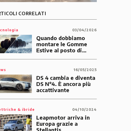
RTICOLI CORRELATI
cnologia
03/04/2026
Quando dobbiamo
montare le Gomme
Estive al posto di
quelle Invernali?
ews
16/05/2025
DS 4 cambia e diventa
DS N°4. È ancora più
accattivante
ettriche & ibride
04/10/2024
Leapmotor arriva in
Europa grazie a
Stellantis