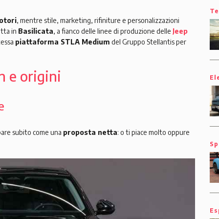
Te
otori
, mentre stile, marketing, rifiniture e personalizzazioni
otta in
Basilicata
, a fianco delle linee di produzione delle
Jeep
stessa
piattaforma STLA Medium
del Gruppo Stellantis per
 e origini
El
e
ppare subito come una
proposta netta
: o ti piace molto oppure
Sp
Es