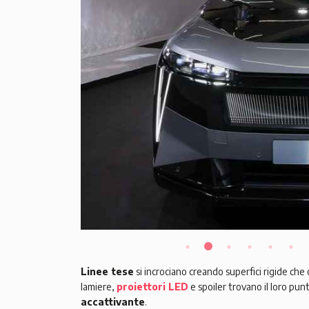
Linee tese
si incrociano creando superfici rigide che
lamiere,
proiettori LED
e spoiler trovano il loro pu
accattivante
.