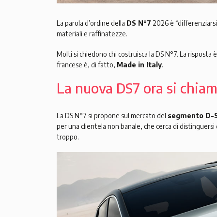
La parola d’ordine della
DS N°7
2026 è “differenziarsi 
materiali e raffinatezze.
Molti si chiedono chi costruisca la DS N°7. La risposta è
francese è, di fatto,
Made in Italy
.
La nuova DS7 ora si chiam
La DS N°7 si propone sul mercato del
segmento D-
per una clientela non banale, che cerca di distinguersi 
troppo.