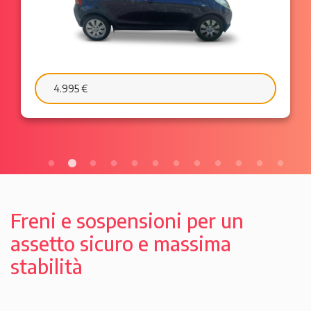
6.595 €
103 €/mese
Freni e sospensioni per un
assetto sicuro e massima
stabilità