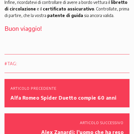
Infine, ricordatevi di controllare di avere a bordo vettura il
libretto
di circolazione
e il
certificato assicurativo
. Controllate, prima
di partire, che la vostra
patente di guida
sia ancora valida.
Buon viaggio!
#TAG:
ARTICOLO PRECEDENTE
Alfa Romeo Spider Duetto compie 60 anni
ARTICOLO SUCCESSIVO
Alex Zanardi: l'uomo che ha reso