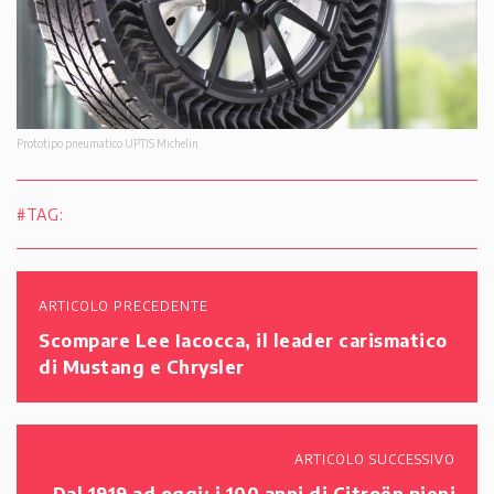
Prototipo pneumatico UPTIS Michelin
#TAG:
ARTICOLO PRECEDENTE
Scompare Lee Iacocca, il leader carismatico
di Mustang e Chrysler
ARTICOLO SUCCESSIVO