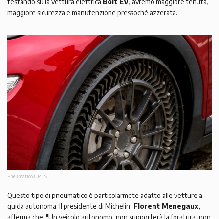
testando sulla vettura elettrica
Bolt EV
, avremo maggiore tenuta,
maggiore sicurezza e manutenzione pressoché azzerata.
Pneumatico UPTIS
Questo tipo di pneumatico è particolarmete adatto alle vetture a
guida autonoma. Il presidente di Michelin,
Florent Menegaux
,
afferma che: "Un veicolo autonomo, non supporterà la foratura, non