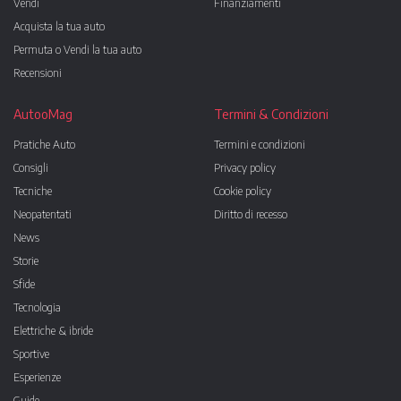
Vendi
Finanziamenti
Acquista la tua auto
Permuta o Vendi la tua auto
Recensioni
AutooMag
Termini & Condizioni
Pratiche Auto
Termini e condizioni
Consigli
Privacy policy
Tecniche
Cookie policy
Neopatentati
Diritto di recesso
News
Storie
Sfide
Tecnologia
Elettriche & ibride
Sportive
Esperienze
Guide