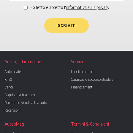
Ho letto e accetto l'
informativa sulla privacy
ISCRIVITI
Autoo, fidarsi online.
Servizi
Auto usate
I nostri controlli
Km0
Garanzia e Soccorso stradale
Vendi
Finanziamenti
Acquista la tua auto
Permuta o Vendi la tua auto
Recensioni
AutooMag
Termini & Condizioni