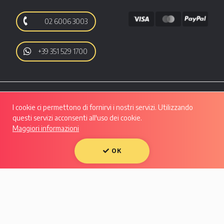
02 6006 3003
+39 351 529 1700
I cookie ci permettono di fornirvi i nostri servizi. Utilizzando
questi servizi acconsenti all'uso dei cookie.
Maggiori informazioni
Autoo srl | Viale Luigi Majno, 28 - CAP 20129, MILANO | P.IVA: 10133550961 |
REA: MI - 2508280 | Capitale Sociale: Euro 50.607,29 i.v.
Condividi su:
OK