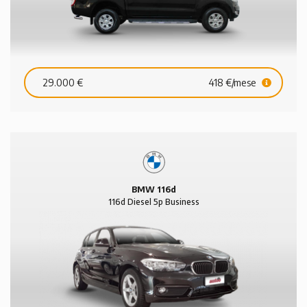
29.000 €
418 €/mese
BMW 116d
116d Diesel 5p Business