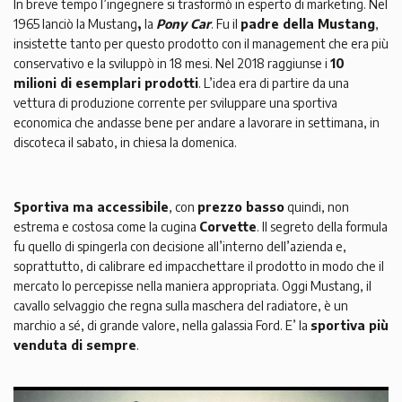
In breve tempo l’ingegnere si trasformò in esperto di marketing. Nel
1965 lanciò la Mustang
,
la
Pony Car
. Fu il
padre della Mustang
,
insistette tanto per questo prodotto con il management che era più
conservativo e la sviluppò in 18 mesi. Nel 2018 raggiunse i
10
milioni di esemplari prodotti
. L’idea era di partire da una
vettura di produzione corrente per sviluppare una sportiva
economica che andasse bene per andare a lavorare in settimana, in
discoteca il sabato, in chiesa la domenica.
Sportiva ma accessibile
, con
prezzo basso
quindi, non
estrema e costosa come la cugina
Corvette
. Il segreto della formula
fu quello di spingerla con decisione all’interno dell’azienda e,
soprattutto, di calibrare ed impacchettare il prodotto in modo che il
mercato lo percepisse nella maniera appropriata. Oggi Mustang, il
cavallo selvaggio che regna sulla maschera del radiatore, è un
marchio a sé, di grande valore, nella galassia Ford. E’ la
sportiva più
venduta di sempre
.