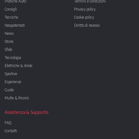
Pratiche Auto
Termini e condizioni
Consigli
Privacy policy
Tecniche
Cookie policy
Neopatentati
Diritto di recesso
News
Storie
Sfide
Tecnologia
Elettriche & ibride
Sportive
Esperienze
Guide
Multe & Ricorsi
Assistenza & Supporto
FAQ
Contatti