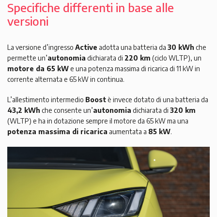
Specifiche differenti in base alle
versioni
La versione d’ingresso
Active
adotta una batteria da
30 kWh
che
permette un’
autonomia
dichiarata di
220 km
(ciclo WLTP), un
motore da 65 kW
e una potenza massima di ricarica di 11 kW in
corrente alternata e 65 kW in continua.
L’allestimento intermedio
Boost
è invece dotato di una batteria da
43,2 kWh
che consente un’
autonomia
dichiarata di
320 km
(WLTP) e ha in dotazione sempre il motore da 65 kW ma una
potenza massima di ricarica
aumentata a
85 kW
.