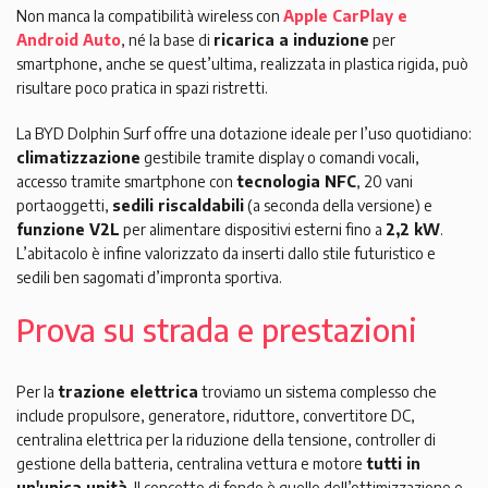
Non manca la compatibilità wireless con
Apple CarPlay e
Android Auto
, né la base di
ricarica a induzione
per
smartphone, anche se quest’ultima, realizzata in plastica rigida, può
risultare poco pratica in spazi ristretti.
La BYD Dolphin Surf offre una dotazione ideale per l’uso quotidiano:
climatizzazione
gestibile tramite display o comandi vocali,
accesso tramite smartphone con
tecnologia NFC
, 20 vani
portaoggetti,
sedili riscaldabili
(a seconda della versione) e
funzione V2L
per alimentare dispositivi esterni fino a
2,2 kW
.
L’abitacolo è infine valorizzato da inserti dallo stile futuristico e
sedili ben sagomati d’impronta sportiva.
Prova su strada e prestazioni
Per la
trazione elettrica
troviamo un sistema complesso che
include propulsore, generatore, riduttore, convertitore DC,
centralina elettrica per la riduzione della tensione, controller di
gestione della batteria, centralina vettura e motore
tutti in
un'unica unità
. Il concetto di fondo è quello dell’ottimizzazione e