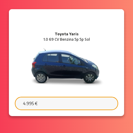
Ford Ka
1.2 8V 69 CV Benzina 3p Plus
6.595 €
103 €/mese