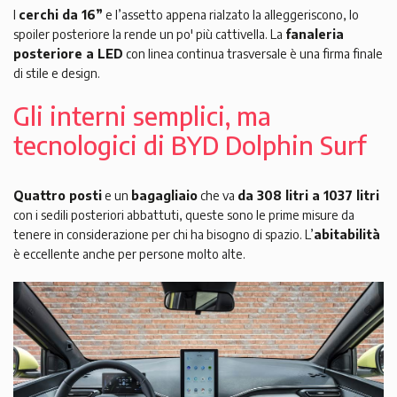
I
cerchi da 16”
e l’assetto appena rialzato la alleggeriscono, lo
spoiler posteriore la rende un po' più cattivella. La
fanaleria
posteriore a LED
con linea continua trasversale è una firma finale
di stile e design.
Gli interni semplici, ma
tecnologici di BYD Dolphin Surf
Quattro posti
e un
bagagliaio
che va
da 308 litri a 1037 litri
con i sedili posteriori abbattuti, queste sono le prime misure da
tenere in considerazione per chi ha bisogno di spazio. L’
abitabilità
è eccellente anche per persone molto alte.