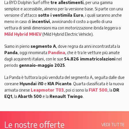
La BYD Dolphin Surf offre
tre allestimenti
, per una gamma
semplice e accessibile, almeno per la versione base. Si parte con una
versione d’attacco
sotto i ventimila Euro
, i quali saranno anche
meno in caso di
incentivi
, avvicinando il costo a quello di una
vettura di simili dimensioni ma con motorizzazione ibrida leggera o
Mild Hybrid MHEV
(Mild Hybrid Electric Vehicle).
Siamo in pieno
segmento A
, dove regna da anni incontrastata la
Panda
, oggi rinominata
Pandina
, che è tra le vetture più amate
dagli acquirenti italiani, con le sue
54.826 immatricolazioni
nel
periodo
gennaio-maggio 2025
.
La Panda è tuttora la più venduta del segmento A, seguita dalle due
coreane
Hyundai i10
e
KIA Picanto
. Quarta classificata è la nuova
arrivata cinese
Leapmotor T03
, poi ci sono la
FIAT 500
, la
DR
EQ1
, la
Abarth 500
e la
Renault Twingo
.
Le nostre offerte
VEDI TUTTE