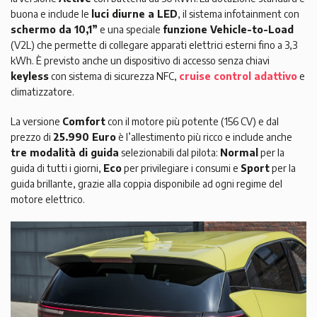
buona e include le
luci diurne a LED
, il sistema infotainment con
schermo da 10,1”
e una speciale
funzione Vehicle-to-Load
(V2L) che permette di collegare apparati elettrici esterni fino a 3,3
kWh. È previsto anche un dispositivo di accesso senza chiavi
keyless
con sistema di sicurezza NFC,
cruise control adattivo
e
climatizzatore.
La versione
Comfort
con il motore più potente (156 CV) e dal
prezzo di
25.990 Euro
è l’allestimento più ricco e include anche
tre modalità di guida
selezionabili dal pilota:
Normal
per la
guida di tutti i giorni,
Eco
per privilegiare i consumi e
Sport
per la
guida brillante, grazie alla coppia disponibile ad ogni regime del
motore elettrico.