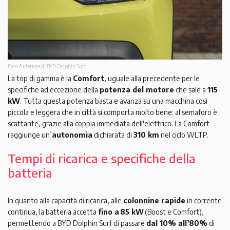
Faro Anteriore di BYD Dolphin Surf
La top di gamma è la
Comfort
, uguale alla precedente per le
specifiche ad eccezione della
potenza del motore
che sale a
115
kW
. Tutta questa potenza basta e avanza su una macchina così
piccola e leggera che in città si comporta molto bene: al semaforo è
scattante, grazie alla coppia immediata dell'elettrico. La Comfort
raggiunge un’
autonomia
dichiarata di
310 km
nel ciclo WLTP.
Tempi di ricarica e specifiche della
batteria
In quanto alla capacità di ricarica, alle
colonnine rapide
in corrente
continua, la batteria accetta
fino a 85 kW
(Boost e Comfort),
permettendo a BYD Dolphin Surf di passare
dal 10% all’80%
di