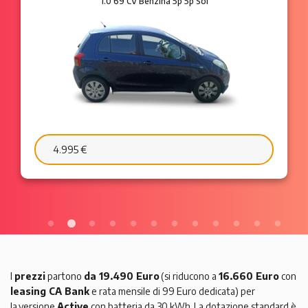
1.2 8V 69 CV Benzina 3p Plus
6.595 €
103 €/mese
I
prezzi
partono
da 19.490 Euro
(si riducono a
16.660 Euro
con
leasing CA Bank
e rata mensile di 99 Euro dedicata) per
la versione
Active
con batteria da 30 kWh. La dotazione standard è