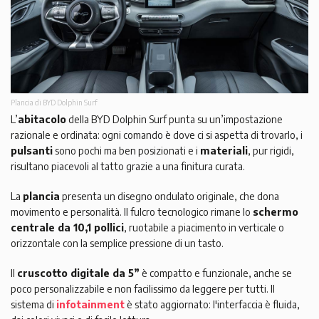
Plancia di BYD Dolphin Surf
L’
abitacolo
della BYD Dolphin Surf punta su un’impostazione
razionale e ordinata: ogni comando è dove ci si aspetta di trovarlo, i
pulsanti
sono pochi ma ben posizionati e i
materiali
, pur rigidi,
risultano piacevoli al tatto grazie a una finitura curata.
La
plancia
presenta un disegno ondulato originale, che dona
movimento e personalità. Il fulcro tecnologico rimane lo
schermo
centrale da 10,1 pollici
, ruotabile a piacimento in verticale o
orizzontale con la semplice pressione di un tasto.
Il
cruscotto digitale da 5”
è compatto e funzionale, anche se
poco personalizzabile e non facilissimo da leggere per tutti. Il
sistema di
infotainment
è stato aggiornato: l'interfaccia è fluida,