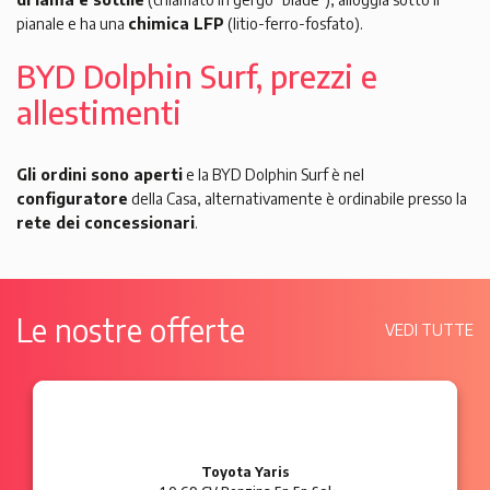
pianale e ha una
chimica LFP
(litio-ferro-fosfato).
BYD Dolphin Surf, prezzi e
allestimenti
Gli ordini sono aperti
e la BYD Dolphin Surf è nel
configuratore
della Casa, alternativamente è ordinabile presso la
rete dei concessionari
.
Le nostre offerte
VEDI TUTTE
Ford Ka