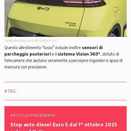
Portellone Posteriore di BYD Dolphin Surf
Questo allestimento “lusso” include inoltre
sensori di
parcheggio posteriori
e il
sistema Vision 360°
, dotato di
telecamere che aiutano veramente a percepire ingombri e spazi di
manovra con precisione.
#TAG:
ARTICOLO PRECEDENTE
Stop auto diesel Euro 5 dal 1° ottobre 2025