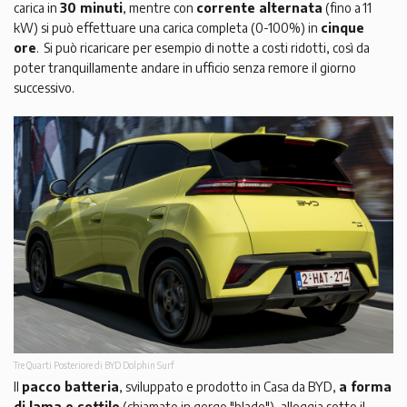
carica in
30 minuti
, mentre con
corrente alternata
(fino a 11
kW) si può effettuare una carica completa (0-100%) in
cinque
ore
. Si può ricaricare per esempio di notte a costi ridotti, così da
poter tranquillamente andare in ufficio senza remore il giorno
successivo.
Tre Quarti Posteriore di BYD Dolphin Surf
Il
pacco batteria
, sviluppato e prodotto in Casa da BYD,
a forma
di lama e sottile
(chiamato in gergo "blade"), alloggia sotto il