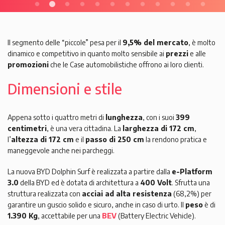
Il segmento delle “piccole” pesa per il
9,5% del mercato
, è molto
dinamico e competitivo in quanto molto sensibile ai
prezzi
e alle
promozioni
che le Case automobilistiche offrono ai loro clienti.
Dimensioni e stile
Appena sotto i quattro metri di
lunghezza
, con i suoi
399
centimetri
, è una vera cittadina. La
larghezza di 172 cm
,
l’
altezza di 172 cm
e il
passo di 250 cm
la rendono pratica e
maneggevole anche nei parcheggi.
La nuova BYD Dolphin Surf è realizzata a partire dalla
e-Platform
3.0
della BYD ed è dotata di architettura a
400 Volt
. Sfrutta una
struttura realizzata con
acciai ad alta resistenza
(68,2%) per
garantire un guscio solido e sicuro, anche in caso di urto. Il
peso
è di
1.390 Kg
, accettabile per una
BEV
(Battery Electric Vehicle).