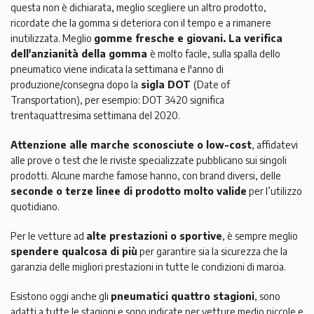
questa non è dichiarata, meglio scegliere un altro prodotto,
ricordate che la gomma si deteriora con il tempo e a rimanere
inutilizzata. Meglio
gomme fresche e giovani. La verifica
dell'anzianità della gomma
è molto facile, sulla spalla dello
pneumatico viene indicata la settimana e l'anno di
produzione/consegna dopo la
sigla DOT
(Date of
Transportation), per esempio: DOT 3420 significa
trentaquattresima settimana del 2020.
Attenzione alle marche sconosciute o low-cost
, affidatevi
alle prove o test che le riviste specializzate pubblicano sui singoli
prodotti. Alcune marche famose hanno, con brand diversi, delle
seconde o terze linee di prodotto molto valide
per l’utilizzo
quotidiano.
Per le vetture ad
alte prestazioni o sportive
, è sempre meglio
spendere qualcosa di più
per garantire sia la sicurezza che la
garanzia delle migliori prestazioni in tutte le condizioni di marcia.
Esistono oggi anche gli
pneumatici quattro stagioni
, sono
adatti a tutte le stagioni e sono indicate per vetture medio piccole e