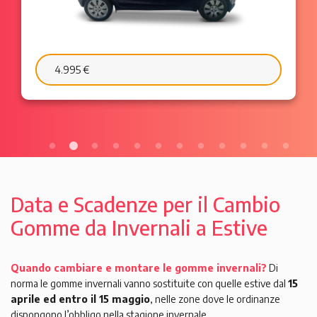
6.595 €
103 €/mese
Data e Scadenze per il Cambio
Gomme da Invernali a Estive
Quando cambiare e montare le gomme invernali?
Di
norma le gomme invernali vanno sostituite con quelle estive dal
15
aprile ed entro il 15 maggio
, nelle zone dove le ordinanze
dispongono l’obbligo nella stagione invernale.