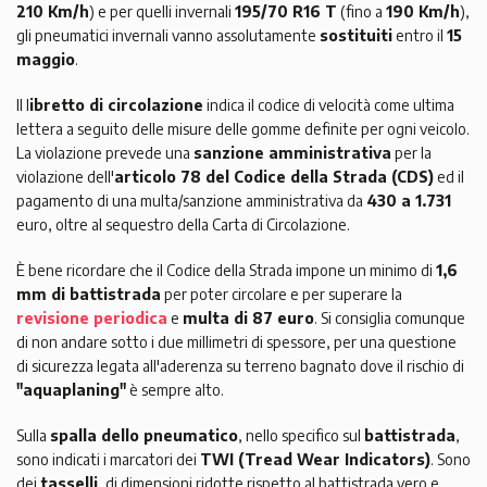
210 Km/h
) e per quelli invernali
195/70 R16 T
(fino a
190 Km/h
),
gli pneumatici invernali vanno assolutamente
sostituiti
entro il
15
maggio
.
Il l
ibretto di circolazione
indica il codice di velocità come ultima
lettera a seguito delle misure delle gomme definite per ogni veicolo.
La violazione prevede una
sanzione amministrativa
per la
violazione dell'
articolo 78 del Codice della Strada (CDS)
ed il
pagamento di una multa/sanzione amministrativa da
430 a 1.731
euro, oltre al sequestro della Carta di Circolazione.
È bene ricordare che il Codice della Strada impone un minimo di
1,6
mm di battistrada
per poter circolare e per superare la
revisione periodica
e
multa di 87 euro
. Si consiglia comunque
di non andare sotto i due millimetri di spessore, per una questione
di sicurezza legata all'aderenza su terreno bagnato dove il rischio di
"aquaplaning"
è sempre alto.
Sulla
spalla dello pneumatico
, nello specifico sul
battistrada
,
sono indicati i marcatori dei
TWI (Tread Wear Indicators)
. Sono
dei
tasselli
, di dimensioni ridotte rispetto al battistrada vero e