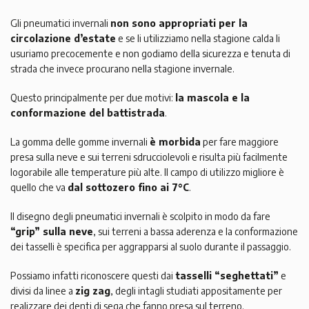
Gli pneumatici invernali
non sono appropriati per la
circolazione d’estate
e se li utilizziamo nella stagione calda li
usuriamo precocemente e non godiamo della sicurezza e tenuta di
strada che invece procurano nella stagione invernale.
Questo principalmente per due motivi:
la mascola e la
conformazione del battistrada
.
La gomma delle gomme invernali
è morbida
per fare maggiore
presa sulla neve e sui terreni sdrucciolevoli e risulta più facilmente
logorabile alle temperature più alte. Il campo di utilizzo migliore è
quello che va
dal sottozero fino ai 7°C
.
Il disegno degli pneumatici invernali è scolpito in modo da fare
“grip” sulla neve
, sui terreni a bassa aderenza e la conformazione
dei tasselli è specifica per aggrapparsi al suolo durante il passaggio.
Possiamo infatti riconoscere questi dai
tasselli “seghettati”
e
divisi da linee a
zig zag
, degli intagli studiati appositamente per
realizzare dei denti di sega che fanno presa sul terreno.