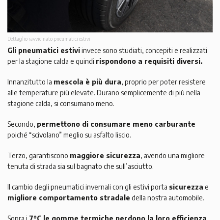
Dettaglio ravvicinato pneumatici estivi
Gli pneumatici estivi
invece sono studiati, concepiti e realizzati
per la stagione calda e quindi
rispondono a requisiti diversi.
Innanzitutto la
mescola è più dura
, proprio per poter resistere
alle temperature più elevate. Durano semplicemente di più nella
stagione calda, si consumano meno.
Secondo,
permettono di consumare meno carburante
poiché “scivolano” meglio su asfalto liscio.
Terzo, garantiscono
maggiore sicurezza
, avendo una migliore
tenuta di strada sia sul bagnato che sull’asciutto.
Il cambio degli pneumatici invernali con gli estivi porta
sicurezza
e
migliore comportamento stradale
della nostra automobile.
Sopra i
7°C le gomme termiche perdono la loro efficienza
.