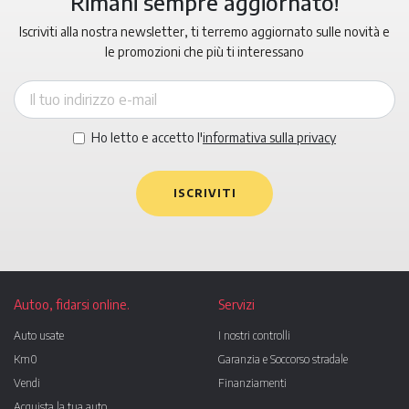
Rimani sempre aggiornato!
Iscriviti alla nostra newsletter, ti terremo aggiornato sulle novità e
le promozioni che più ti interessano
Ho letto e accetto l'
informativa sulla privacy
ISCRIVITI
Autoo, fidarsi online.
Servizi
Auto usate
I nostri controlli
Km0
Garanzia e Soccorso stradale
Vendi
Finanziamenti
Acquista la tua auto