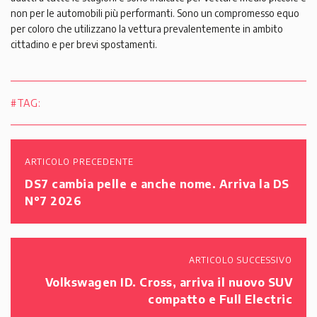
non per le automobili più performanti. Sono un compromesso equo
per coloro che utilizzano la vettura prevalentemente in ambito
cittadino e per brevi spostamenti.
#TAG:
ARTICOLO PRECEDENTE
DS7 cambia pelle e anche nome. Arriva la DS
N°7 2026
ARTICOLO SUCCESSIVO
Volkswagen ID. Cross, arriva il nuovo SUV
compatto e Full Electric