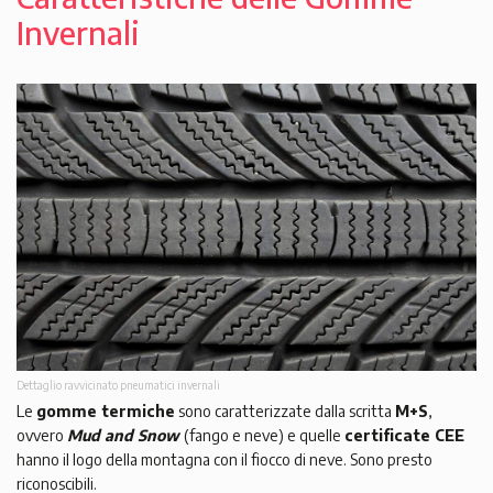
Invernali
Dettaglio ravvicinato pneumatici invernali
Le
gomme termiche
sono caratterizzate dalla scritta
M+S
,
ovvero
Mud and Snow
(fango e neve) e quelle
certificate CEE
hanno il logo della montagna con il fiocco di neve. Sono presto
riconoscibili.