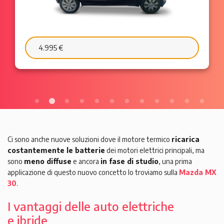
6.595 €
103 €/mese
Ci sono anche nuove soluzioni dove il motore termico
ricarica
costantemente le batterie
dei motori elettrici principali, ma
sono
meno diffuse
e ancora
in fase di studio
, una prima
applicazione di questo nuovo concetto lo troviamo sulla
Mazda MX
30
.
I vantaggi delle auto elettriche
e ibride