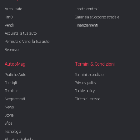
Auto usate
I nostri controlli
Km0
Garanzia e Soccorso stradale
Vendi
Finanziamenti
Acquista la tua auto
Permuta o Vendi la tua auto
Recensioni
AutooMag
Termini & Condizioni
Pratiche Auto
Termini e condizioni
Consigli
Privacy policy
Tecniche
Cookie policy
Neopatentati
Diritto di recesso
News
Storie
Sfide
Tecnologia
Elettriche & ibride