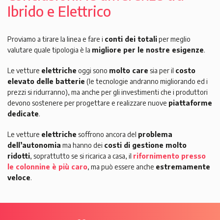
Ibrido e Elettrico
Proviamo a tirare la linea e fare i
conti dei totali
per meglio
valutare quale tipologia è la
migliore per le nostre esigenze
.
Le vetture
elettriche
oggi sono
molto care
sia per il
costo
elevato delle batterie
(le tecnologie andranno migliorando ed i
prezzi si ridurranno), ma anche per gli investimenti che i produttori
devono sostenere per progettare e realizzare nuove
piattaforme
dedicate
.
Le vetture
elettriche
soffrono ancora del
problema
dell’autonomia
ma hanno dei
costi di gestione molto
ridotti
, soprattutto se si ricarica a casa, il
rifornimento presso
le colonnine è più caro
, ma può essere anche
estremamente
veloce
.