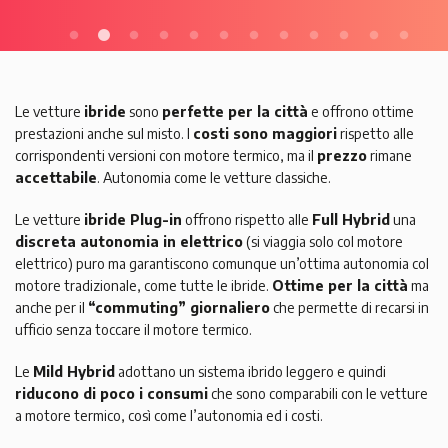
Le vetture
ibride
sono
perfette per la città
e offrono ottime
prestazioni anche sul misto. I
costi sono maggiori
rispetto alle
corrispondenti versioni con motore termico, ma il
prezzo
rimane
accettabile
. Autonomia come le vetture classiche.
Le vetture
ibride Plug-in
offrono rispetto alle
Full Hybrid
una
discreta autonomia in elettrico
(si viaggia solo col motore
elettrico) puro ma garantiscono comunque un’ottima autonomia col
motore tradizionale, come tutte le ibride.
Ottime per la città
ma
anche per il
“commuting” giornaliero
che permette di recarsi in
ufficio senza toccare il motore termico.
Le
Mild Hybrid
adottano un sistema ibrido leggero e quindi
riducono di poco i consumi
che sono comparabili con le vetture
a motore termico, così come l’autonomia ed i costi.