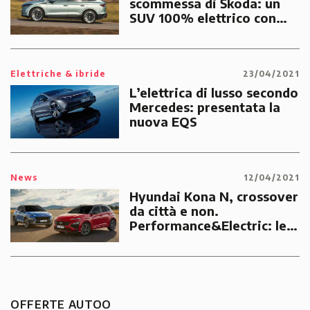
scommessa di Škoda: un
SUV 100% elettrico con
prezzo da 35.950€
Elettriche & ibride
23/04/2021
L’elettrica di lusso secondo
Mercedes: presentata la
nuova EQS
News
12/04/2021
Hyundai Kona N, crossover
da città e non.
Performance&Electric: le
due anime della coreana
OFFERTE AUTOO