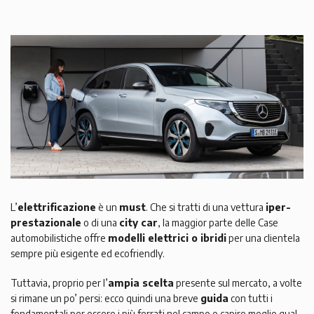
L’
elettrificazione
è un
must
. Che si tratti di una vettura
iper-
prestazionale
o di una
city car
, la maggior parte delle Case
automobilistiche offre
modelli elettrici o ibridi
per una clientela
sempre più esigente ed ecofriendly.
Tuttavia, proprio per l’
ampia scelta
presente sul mercato, a volte
si rimane un po’ persi: ecco quindi una breve
guida
con tutti i
fondamentali per essere i più ferrati nel campo e capire meglio qual