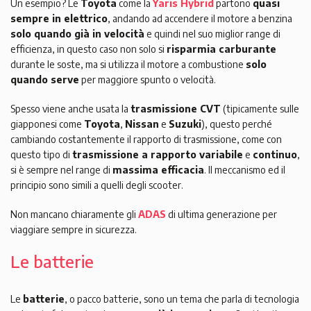
Un esempio? Le
Toyota
come la
Yaris Hybrid
partono
quasi
sempre in elettrico
, andando ad accendere il motore a benzina
solo quando già in velocità
e quindi nel suo miglior range di
efficienza, in questo caso non solo si
risparmia carburante
durante le soste, ma si utilizza il motore a combustione
solo
quando serve
per maggiore spunto o velocità.
Spesso viene anche usata la
trasmissione CVT
(tipicamente sulle
giapponesi come
Toyota
,
Nissan
e
Suzuki
), questo perché
cambiando costantemente il rapporto di trasmissione, come con
questo tipo di
trasmissione a rapporto variabile
e
continuo
,
si è sempre nel range di
massima efficacia
. Il meccanismo ed il
principio sono simili a quelli degli scooter.
Non mancano chiaramente gli
ADAS
di ultima generazione per
viaggiare sempre in sicurezza.
Le batterie
Le
batterie
, o pacco batterie, sono un tema che parla di tecnologia