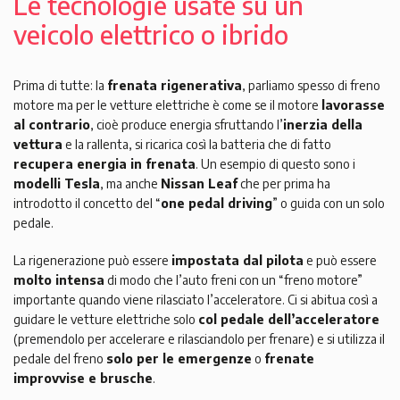
Le tecnologie usate su un
veicolo elettrico o ibrido
Prima di tutte: la
frenata rigenerativa
, parliamo spesso di freno
motore ma per le vetture elettriche è come se il motore
lavorasse
al contrario
, cioè produce energia sfruttando l’
inerzia della
vettura
e la rallenta, si ricarica così la batteria che di fatto
recupera energia in frenata
. Un esempio di questo sono i
modelli Tesla
, ma anche
Nissan Leaf
che per prima ha
introdotto il concetto del “
one pedal driving
” o guida con un solo
pedale.
La rigenerazione può essere
impostata dal pilota
e può essere
molto intensa
di modo che l’auto freni con un “freno motore”
importante quando viene rilasciato l’acceleratore. Ci si abitua così a
guidare le vetture elettriche solo
col pedale dell’acceleratore
(premendolo per accelerare e rilasciandolo per frenare) e si utilizza il
pedale del freno
solo per le emergenze
o
frenate
improvvise e brusche
.