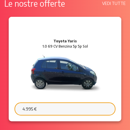
Le nostre offerte
VEDI TUTTE
Ford Ka
1.2 8V 69 CV Benzina 3p Plus
6.595 €
103 €/mese