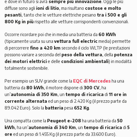
e dove in futuro si avrà
sempre più innovazione
. Oggi le più
diffuse sono agli
ioni di litio
, ma risultano
costose e molto
pesanti
, tanto che le vetture elettriche pesano
tra i 500 e gli
800 Kg in più
rispetto alle vetture corrispondenti convenzionali.
Occorre ricordare poi che in media una batteria da
60 KWh
(tipicamente usata su una
vettura full electric
media) permette
di percorrere
fino a 420 km
secondo il ciclo WLTP (le prestazioni
possono variare a seconda del
peso della vettura
, della
potenza
dei motori elettrici
e delle
condizioni ambientali
) in modalità
totalmente sostenibile.
Per esempio un SUV grande come la
EQC di Mercedes
ha una
batteria da
80 kWh
, il motore dispone di
300 CV
, ha
un’
autonomia di 350 Km
, un
tempo di ricarica
di
11 ore in
corrente alternata
ed un peso di 2.420 Kg (il prezzo parte da
89.042 Euro). Solo la
batteria
pesa
652 Kg
.
Una compatta come la
Peugeot e-208
ha una batteria da
50
kWh
, ha un’
autonomia di 340 Km
, un
tempo di ricarica
di
5
ore
ed un peso di 1.455 Kg (il prezzo parte da 33.600 Euro).