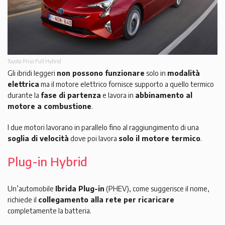
Toyota Prius Full Hybrid
Gli ibridi leggeri
non possono funzionare
solo in
modalità
elettrica
ma il motore elettrico fornisce supporto a quello termico
durante la
fase di partenza
e lavora in
abbinamento al
motore a combustione
.
I due motori lavorano in parallelo fino al raggiungimento di una
soglia di velocità
dove poi lavora
solo il motore termico
.
Plug-in Hybrid
Un’automobile
Ibrida Plug-in
(PHEV), come suggerisce il nome,
richiede il
collegamento alla rete per ricaricare
completamente la batteria.