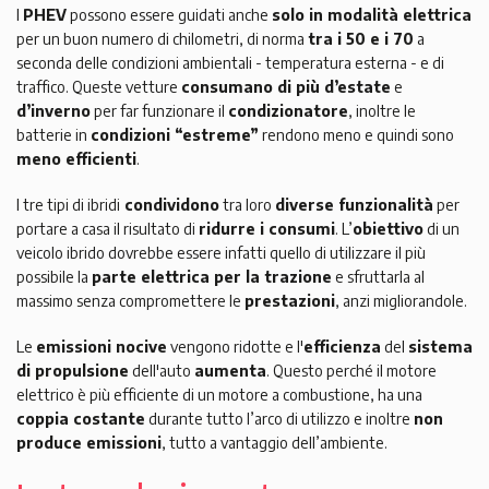
I
PHEV
possono essere guidati anche
solo in modalità elettrica
per un buon numero di chilometri, di norma
tra i 50 e i 70
a
seconda delle condizioni ambientali - temperatura esterna - e di
traffico. Queste vetture
consumano di più d’estate
e
d’inverno
per far funzionare il
condizionatore
, inoltre le
batterie in
condizioni “estreme”
rendono meno e quindi sono
meno efficienti
.
I tre tipi di ibridi
condividono
tra loro
diverse funzionalità
per
portare a casa il risultato di
ridurre i consumi
. L’
obiettivo
di un
veicolo ibrido dovrebbe essere infatti quello di utilizzare il più
possibile la
parte elettrica per la trazione
e sfruttarla al
massimo senza compromettere le
prestazioni
, anzi migliorandole.
Le
emissioni nocive
vengono ridotte e l'
efficienza
del
sistema
di propulsione
dell'auto
aumenta
. Questo perché il motore
elettrico è più efficiente di un motore a combustione, ha una
coppia costante
durante tutto l’arco di utilizzo e inoltre
non
produce emissioni
, tutto a vantaggio dell’ambiente.