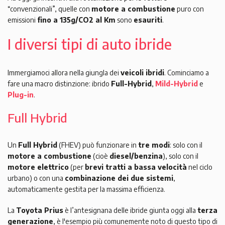
“convenzionali”, quelle con
motore a combustione
puro con
emissioni
fino a 135g/CO2 al Km
sono
esauriti
.
I diversi tipi di auto ibride
Immergiamoci allora nella giungla dei
veicoli ibridi
. Cominciamo a
fare una macro distinzione: ibrido
Full-Hybrid
,
Mild-Hybrid
e
Plug-in
.
Full Hybrid
Un
Full Hybrid
(FHEV) può funzionare in
tre modi
: solo con il
motore a combustione
(cioè
diesel/benzina
), solo con il
motore elettrico
(per
brevi tratti a bassa velocità
nel ciclo
urbano) o con una
combinazione dei due sistemi
,
automaticamente gestita per la massima efficienza.
La
Toyota Prius
è l’antesignana delle ibride giunta oggi alla
terza
generazione
, è l'esempio più comunemente noto di questo tipo di