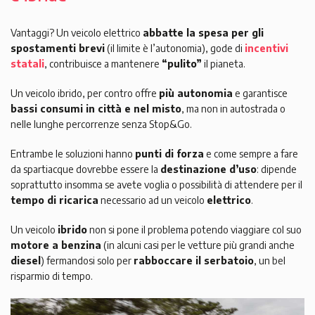
Vantaggi? Un veicolo elettrico
abbatte la spesa per gli
spostamenti brevi
(il limite è l’autonomia), gode di
incentivi
statali
, contribuisce a mantenere
“pulito”
il pianeta.
Un veicolo ibrido, per contro offre
più autonomia
e garantisce
bassi consumi in città e nel misto
, ma non in autostrada o
nelle lunghe percorrenze senza Stop&Go.
Entrambe le soluzioni hanno
punti di forza
e come sempre a fare
da spartiacque dovrebbe essere la
destinazione d’uso
: dipende
soprattutto insomma se avete voglia o possibilità di attendere per il
tempo di ricarica
necessario ad un veicolo
elettrico
.
Un veicolo
ibrido
non si pone il problema potendo viaggiare col suo
motore a benzina
(in alcuni casi per le vetture più grandi anche
diesel
) fermandosi solo per
rabboccare il serbatoio
, un bel
risparmio di tempo.