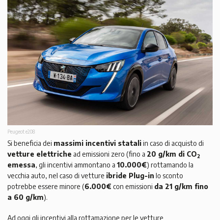
Peugeot e208
Si beneficia dei
massimi incentivi statali
in caso di acquisto di
vetture elettriche
ad emissioni zero (fino a
20 g/km di CO
2
emessa
, gli incentivi ammontano a
10.000€
) rottamando la
vecchia auto, nel caso di vetture
ibride Plug-in
lo sconto
potrebbe essere minore (
6.000€
con emissioni
da 21 g/km fino
a 60 g/km
).
Ad oggi gli incentivi alla rottamazione per le vetture