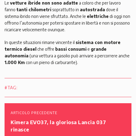
Le
vetture ibride non sono adatte
a coloro che per lavoro
fanno
tanti chilometri
soprattutto in
autostrada
dove il
sistema ibrido non viene sfruttato. Anche le
elettriche
di oggi non
offrono l’autonomia per potersi spostare in libertà e non si possono
ricaricare velocemente ovunque.
In queste situazioni rimane vincente il
sistema con motore
termico diesel
che offre
bassi consumi
e
grande
autonomia
(una vettura a gasolio può arrivare a percorrere anche
1.000 Km
con un pieno di carburante).
#TAG:
ARTICOLO PRECEDENTE
Kimera EVO37, la gloriosa Lancia 037
rinasce