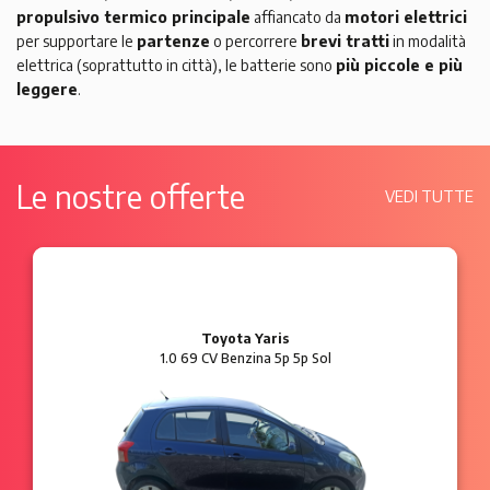
propulsivo termico principale
affiancato da
motori elettrici
per supportare le
partenze
o percorrere
brevi tratti
in modalità
elettrica (soprattutto in città), le batterie sono
più piccole e più
leggere
.
Le nostre offerte
VEDI TUTTE
Ford Ka
1.2 8V 69 CV Benzina 3p Plus