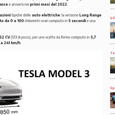
ance
e arriverà nei
primi mesi del 2022
.
azioni
tipiche delle
auto elettriche
: la versione
Long Range
Sf
to da 0 a 100
chilometri orari compiuto in
5 secondi
e una
62 CV
(513 di picco), per uno scatto da fermo compiuto in
3,7
 a 241 km/h
.
Te
Sp