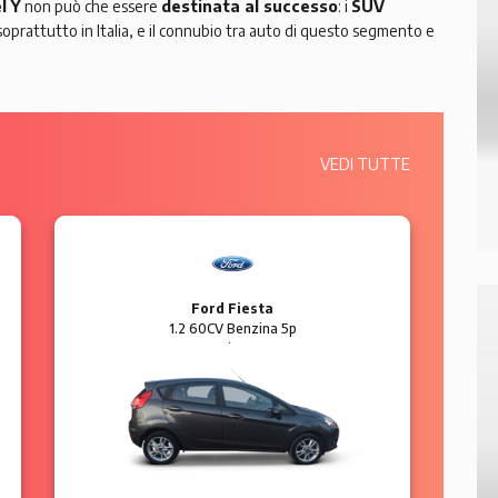
l Y
non può che essere
destinata al successo
: i
SUV
soprattutto in Italia, e il connubio tra auto di questo segmento e
VEDI TUTTE
Ford Fiesta
1.2 60CV Benzina 5p
Business