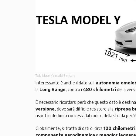
Tesla Model Y e model 3 misure
Interessante è anche il dato sull’
autonomia omolo
la
Long Range
, contro i
480 chilometri
della vers
È necessario ricordarsi però che questo dato è destin
versione
, dove sarà difficile resistere alla
ripresa b
rispetto dei limiti concessi dal codice della strada però!
Globalmente, si tratta di dati di circa
100 chilometri
componente aerodinamica
e
maggior legger