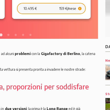
10.495 €
159 €/mese
D
 ad alcuni
problemi
con la
Gigafactory di Berlino
, la catena
N
sta vettura si presenta pronta a invadere le nostre strade:
a, proporzioni per soddisfare
St
 in
due versioni
: la prima è la
Long Range
ed è già