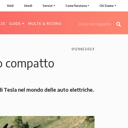
Km0
Vendi
Servizi
Come funziona
Chi Siamo
NZE
GUIDE
MULTE & RICORSI
01/06/2023
co compatto
di Tesla nel mondo delle auto elettriche.