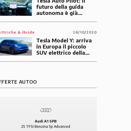
Tesla Auto Pilot: il
futuro della guida
autonoma è già
arrivato, il sogno della
macchina che guida da
sola si sta avverando
ettriche & ibride
26/10/2020
Tesla Model Y: arriva
in Europa il piccolo
SUV elettrico della
casa californiana
FFERTE AUTOO
Audi A1 SPB
25 TFSI Benzina 5p Advanced