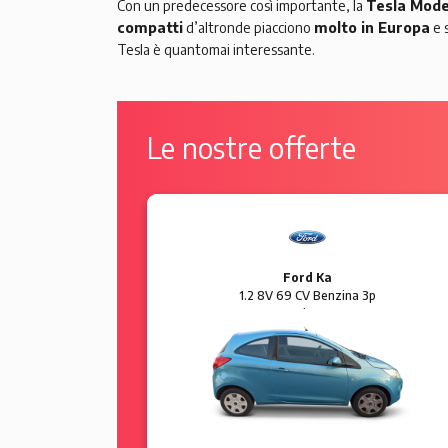
Con un predecessore così importante, la
Tesla Mode
compatti
d’altronde piacciono
molto in Europa
e 
Tesla è quantomai interessante.
Le nostre offerte
Ford Ka
 5p Sol
1.2 8V 69 CV Benzina 3p
Plus