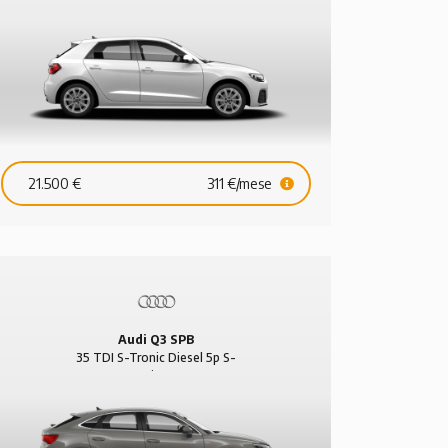
21.500 €
311 €/mese
BMW Serie 1
BMW
118d Diesel 5p Urban
420 d Di
Audi Q3 SPB
35 TDI S-Tronic Diesel 5p S-
Line