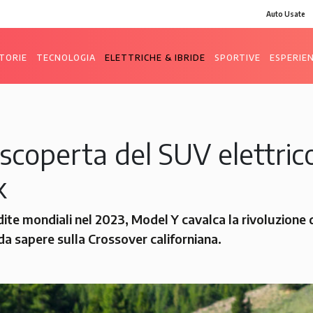
Auto Usate
TORIE
TECNOLOGIA
ELETTRICHE & IBRIDE
SPORTIVE
ESPERIE
a scoperta del SUV elettri
k
ndite mondiali nel 2023, Model Y cavalca la rivoluzione 
da sapere sulla Crossover californiana.