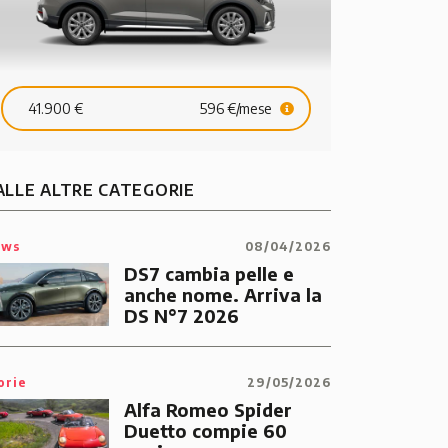
11.895 €
181 €/mese
24.490 €
41.900 €
596 €/mese
ALLE ALTRE CATEGORIE
ews
08/04/2026
DS7 cambia pelle e
anche nome. Arriva la
DS N°7 2026
orie
29/05/2026
Alfa Romeo Spider
Duetto compie 60