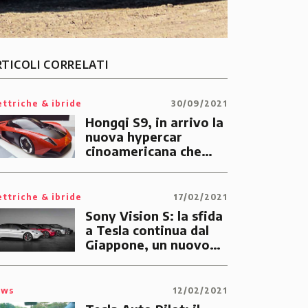
RTICOLI CORRELATI
ettriche & ibride
30/09/2021
Hongqi S9, in arrivo la
nuova hypercar
cinoamericana che
punta tutto sulla
Motorvalley
ettriche & ibride
17/02/2021
Sony Vision S: la sfida
a Tesla continua dal
Giappone, un nuovo
orizzonte tecnologico
per l’auto elettrica
ews
12/02/2021