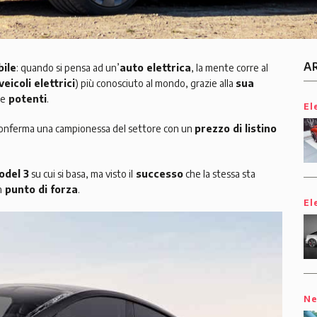
A
bile
: quando si pensa ad un’
auto elettrica
, la mente corre al
veicoli elettrici
) più conosciuto al mondo, grazie alla
sua
e
potenti
.
El
riconferma una campionessa del settore con un
prezzo di listino
odel 3
su cui si basa, ma visto il
successo
che la stessa sta
n
punto di forza
.
El
N