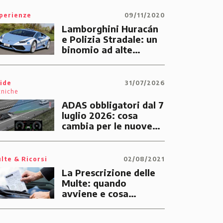
perienze
09/11/2020
Lamborghini Huracán
e Polizia Stradale: un
binomio ad alte
prestazioni dedicato
alle emergenze dei
cittadini
ide
31/07/2026
cniche
ADAS obbligatori dal 7
luglio 2026: cosa
cambia per le nuove
auto
lte & Ricorsi
02/08/2021
La Prescrizione delle
Multe: quando
avviene e cosa
significa