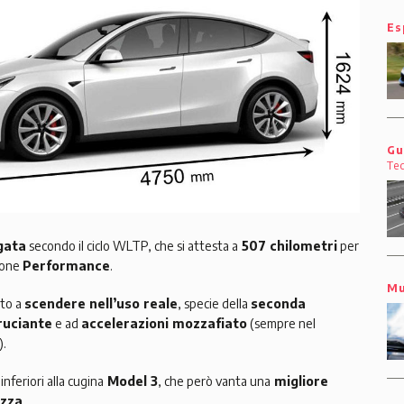
Es
Gu
Te
gata
secondo il ciclo WLTP, che si attesta a
507 chilometri
per
ione
Performance
.
Mu
ato a
scendere nell’uso reale
, specie della
seconda
ruciante
e ad
accelerazioni mozzafiato
(sempre nel
).
inferiori alla cugina
Model 3
, che però vanta una
migliore
ezza
.