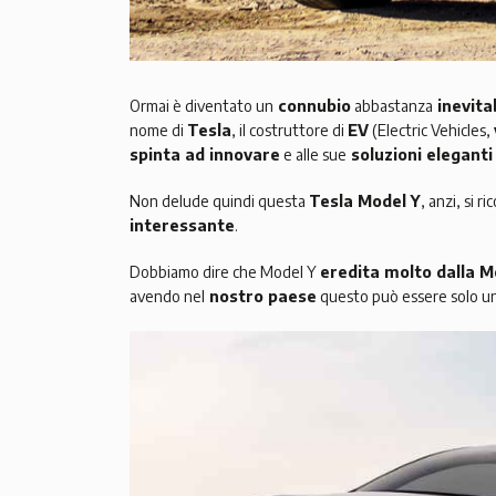
Ormai è diventato un
connubio
abbastanza
inevita
nome di
Tesla
, il costruttore di
EV
(Electric Vehicles,
spinta ad innovare
e alle sue
soluzioni eleganti
Non delude quindi questa
Tesla Model Y
, anzi, si 
interessante
.
Dobbiamo dire che Model Y
eredita molto dalla M
avendo nel
nostro paese
questo può essere solo u