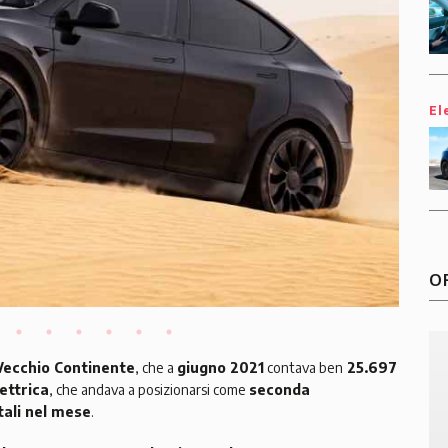
El
O
Vecchio Continente
, che a
giugno 2021
contava ben
25.697
ettrica
, che andava a posizionarsi come
seconda
tali nel mese
.