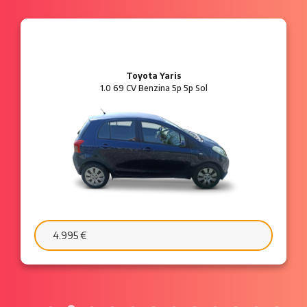
Ford Ka
1.2 8V 69 CV Benzina 3p Plus
6.595 €
103 €/mese