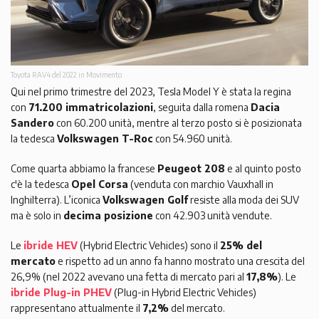
Toyota RAV4 del 2022 in Movimento
Qui nel primo trimestre del 2023, Tesla Model Y è stata la regina
con
71.200 immatricolazioni
, seguita dalla romena
Dacia
Sandero
con 60.200 unità, mentre al terzo posto si è posizionata
la tedesca
Volkswagen T-Roc
con 54.960 unità.
Come quarta abbiamo la francese
Peugeot 208
e al quinto posto
c'è la tedesca
Opel Corsa
(venduta con marchio Vauxhall in
Inghilterra). L’iconica
Volkswagen Golf
resiste alla moda dei SUV
ma è solo in
decima posizione
con 42.903 unità vendute.
Le
ibride HEV
(Hybrid Electric Vehicles) sono il
25% del
mercato
e rispetto ad un anno fa hanno mostrato una crescita del
26,9% (nel 2022 avevano una fetta di mercato pari al
17,8%
). Le
ibride Plug-in PHEV
(Plug-in Hybrid Electric Vehicles)
rappresentano attualmente il
7,2%
del mercato.