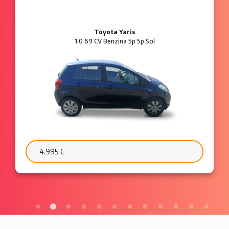
Ford Ka
1.2 8V 69 CV Benzina 3p Plus
6.595 €
103 €/mese