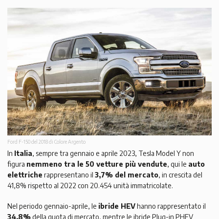
Ford F-150 del 2018 di Colore Argento
In
Italia
, sempre tra gennaio e aprile 2023, Tesla Model Y non
figura
nemmeno tra le 50 vetture più vendute
, qui le
auto
elettriche
rappresentano il
3,7% del mercato
, in crescita del
41,8% rispetto al 2022 con 20.454 unità immatricolate.
Nel periodo gennaio-aprile, le
ibride HEV
hanno rappresentato il
34,8%
della quota di mercato, mentre le ibride Plug-in PHEV