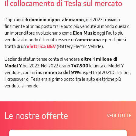
Il collocamento di Tesla sul mercato
Dopo anni di
dominio nippo-alemanno
, nel 2023 troviamo
finalmente al primo posto tra le auto più vendute al mondo quella di
un imprenditore rivoluzionario come
Elon Musk
: oggi l’auto più
venduta al mondo è tornata essere un’
americana
e per di più si
tratta di un'
elettrica BEV
(Battery Electric Vehicle).
L’azienda statunitense conta di vendere
oltre 1 milione di
Model Y
nel 2023. Nel 2022 erano
747.500
le unità di Model Y
vendute, con un
incremento del 91%
rispetto al 2021. Già allora,
il crossover di Tesla era al primo posto tra le auto elettriche più
vendute al mondo.
Le nostre offerte
VEDI TUTTE