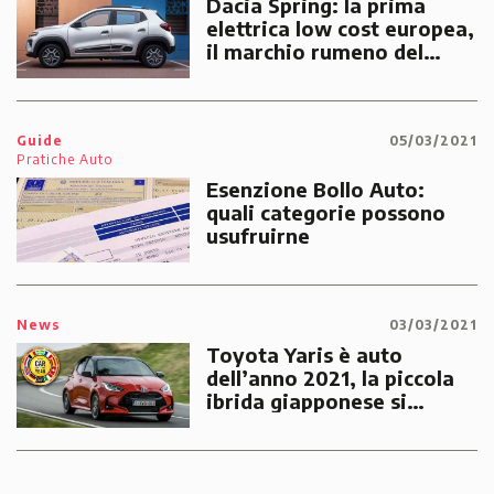
Dacia Spring: la prima
elettrica low cost europea,
il marchio rumeno del
gruppo Renault lancia la
sfida ad emissioni zero
Guide
05/03/2021
Pratiche Auto
Esenzione Bollo Auto:
quali categorie possono
usufruirne
News
03/03/2021
Toyota Yaris è auto
dell’anno 2021, la piccola
ibrida giapponese si
aggiudica il prestigioso
titolo di "Car of the Year"