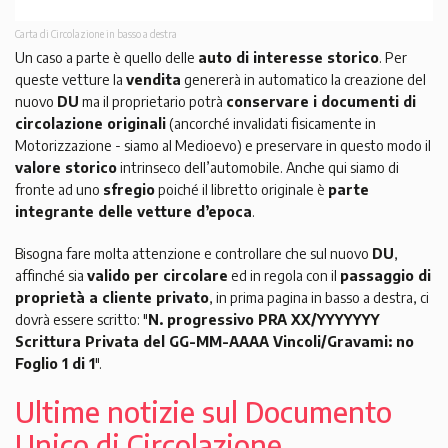
Carta di Circolazione in basso a destra
Un caso a parte è quello delle
auto di interesse storico
. Per
queste vetture la
vendita
genererà in automatico la creazione del
nuovo
DU
ma il proprietario potrà
conservare i documenti di
circolazione originali
(ancorché invalidati fisicamente in
Motorizzazione - siamo al Medioevo) e preservare in questo modo il
valore storico
intrinseco dell’automobile. Anche qui siamo di
fronte ad uno
sfregio
poiché il libretto originale è
parte
integrante delle vetture d’epoca
.
Bisogna fare molta attenzione e controllare che sul nuovo
DU
,
affinché sia
valido per circolare
ed in regola con il
passaggio di
proprietà a cliente privato
, in prima pagina in basso a destra, ci
dovrà essere scritto: "
N. progressivo PRA XX/YYYYYYY
Scrittura Privata del GG-MM-AAAA Vincoli/Gravami: no
Foglio 1 di 1
".
Ultime notizie sul Documento
Unico di Circolazione