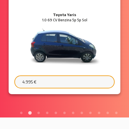
Ford Ka
1.2 8V 69 CV Benzina 3p Plus
6.595 €
103 €/mese