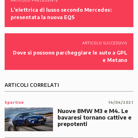
ARTICOLO PRECEDENTE
L’elettrica di lusso secondo Mercedes:
presentata la nuova EQS
ARTICOLO SUCCESSIVO
Dove si possono parcheggiare le auto a GPL
e Metano
ARTICOLI CORRELATI
Sportive
14/04/2021
Nuove BMW M3 e M4. Le
bavaresi tornano cattive e
prepotenti