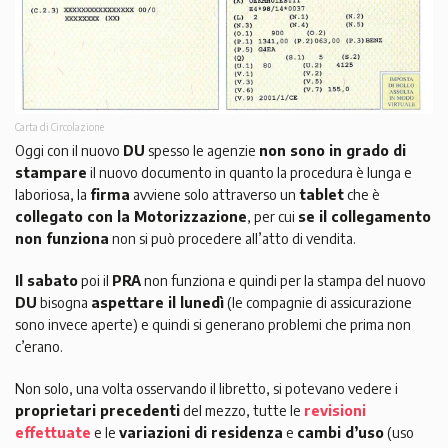
Carta di Circolazione
Oggi con il nuovo
DU
spesso le agenzie
non sono in grado di
stampare
il nuovo documento in quanto la procedura è lunga e
laboriosa, la
firma
avviene solo attraverso un
tablet
che è
collegato con la Motorizzazione
, per cui
se il collegamento
non funziona
non si può procedere all’atto di vendita.
Il sabato
poi il
PRA
non funziona e quindi per la stampa del nuovo
DU
bisogna
aspettare il lunedì
(le compagnie di assicurazione
sono invece aperte) e quindi si generano problemi che prima non
c’erano.
Non solo, una volta osservando il libretto, si potevano vedere i
proprietari precedenti
del mezzo, tutte le
revisioni
effettuate
e le
variazioni di residenza
e
cambi d’uso
(uso