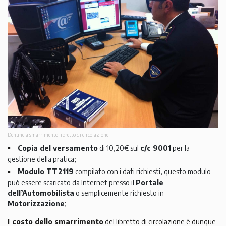
Denuncia smarrimento libretto di circolazione
Copia del versamento
di 10,20€ sul
c/c 9001
per la
gestione della pratica;
Modulo TT2119
compilato con i dati richiesti, questo modulo
può essere scaricato da Internet presso il
Portale
dell’Automobilista
o semplicemente richiesto in
Motorizzazione
;
Il
costo dello smarrimento
del libretto di circolazione è dunque