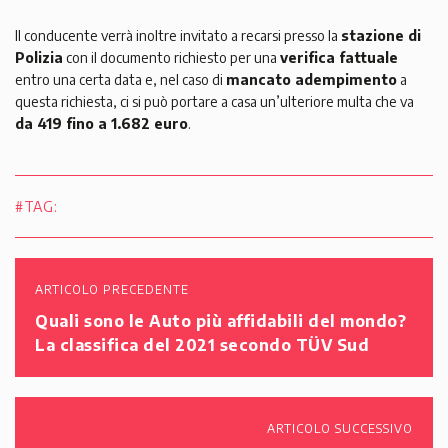
Il conducente verrà inoltre invitato a recarsi presso la
stazione di
Polizia
con il documento richiesto per una
verifica fattuale
entro una certa data e, nel caso di
mancato adempimento
a
questa richiesta, ci si può portare a casa un’ulteriore multa che va
da 419 fino a 1.682 euro
.
#TAG:
ARTICOLO PRECEDENTE
Quali sono le Auto più affidabili del mondo?
La classifica del 2021 secondo TÜV Sud
ARTICOLO SUCCESSIVO