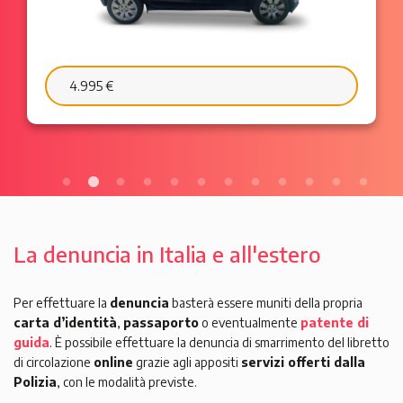
6.595 €
103 €/mese
La denuncia in Italia e all'estero
Per effettuare la
denuncia
basterà essere muniti della propria
carta d’identità
,
passaporto
o eventualmente
patente di
guida
. È possibile effettuare la denuncia di smarrimento del libretto
di circolazione
online
grazie agli appositi
servizi offerti dalla
Polizia
,
con le modalità previste
.