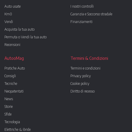
Auto usate
I nostri controlli
Km0
Garanzia e Soccorso stradale
Vendi
Finanziamenti
Acquista la tua auto
Permuta o Vendi la tua auto
Recensioni
AutooMag
Termini & Condizioni
Pratiche Auto
Termini e condizioni
Consigli
Privacy policy
Tecniche
Cookie policy
Neopatentati
Diritto di recesso
News
Storie
Sfide
Tecnologia
Elettriche & ibride