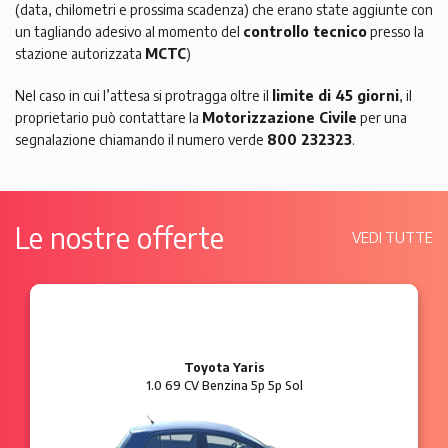
(data, chilometri e prossima scadenza) che erano state aggiunte con
un tagliando adesivo al momento del
controllo tecnico
presso la
stazione autorizzata
MCTC
)
Nel caso in cui l’attesa si protragga oltre il
limite di 45 giorni
, il
proprietario può contattare la
Motorizzazione Civile
per una
segnalazione chiamando il numero verde
800 232323
.
Le nostre offerte
VEDI TUTTE
Ford Ka
1.2 8V 69 CV Benzina 3p Plus