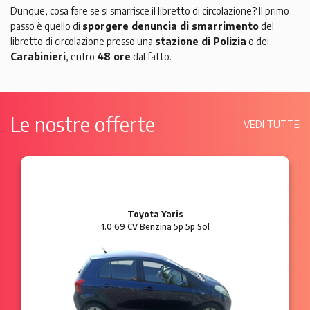
Dunque, cosa fare se si smarrisce il libretto di circolazione? Il primo
passo è quello di
sporgere denuncia di smarrimento
del
libretto di circolazione presso una
stazione di Polizia
o dei
Carabinieri
, entro
48 ore
dal fatto.
Le nostre offerte
VEDI TUTTE
Ford Ka
1.2 8V 69 CV Benzina 3p Plus