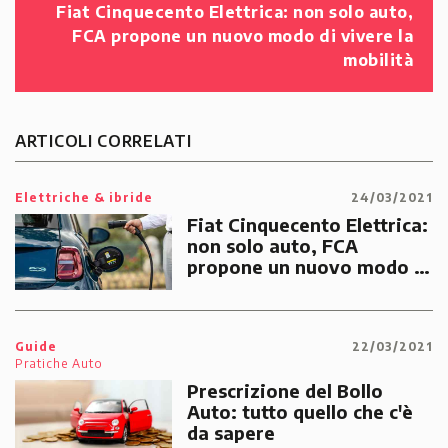
Fiat Cinquecento Elettrica: non solo auto,
FCA propone un nuovo modo di vivere la
mobilità
ARTICOLI CORRELATI
Elettriche & ibride
24/03/2021
Fiat Cinquecento Elettrica:
non solo auto, FCA
propone un nuovo modo di
vivere la mobilità
Guide
22/03/2021
Pratiche Auto
Prescrizione del Bollo
Auto: tutto quello che c'è
da sapere