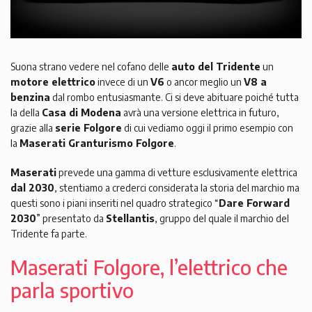
Suona strano vedere nel cofano delle
auto del Tridente
un
motore elettrico
invece di un
V6
o ancor meglio un
V8 a
benzina
dal rombo entusiasmante. Ci si deve abituare poiché tutta
la della
Casa di Modena
avrà una versione elettrica in futuro,
grazie alla
serie Folgore
di cui vediamo oggi il primo esempio con
la
Maserati Granturismo Folgore
.
Maserati
prevede una gamma di vetture esclusivamente elettrica
dal 2030
, stentiamo a crederci considerata la storia del marchio ma
questi sono i piani inseriti nel quadro strategico “
Dare Forward
2030
” presentato da
Stellantis
, gruppo del quale il marchio del
Tridente fa parte.
Maserati Folgore, l’elettrico che
parla sportivo