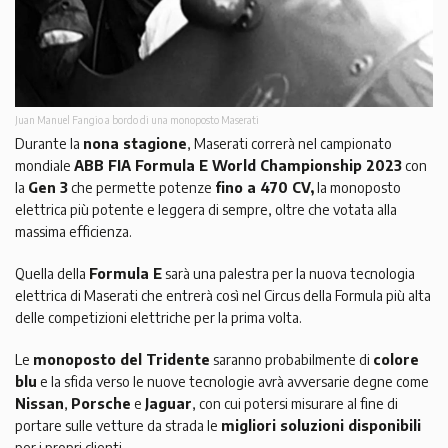
Juan Manuel Fangio a bordo di una monoposto Maserati
Durante la
nona stagione
, Maserati correrà nel campionato
mondiale
ABB FIA Formula E World Championship 2023
con
la
Gen 3
che permette potenze
fino a 470 CV,
la monoposto
elettrica più potente e leggera di sempre, oltre che votata alla
massima efficienza.
Quella della
Formula E
sarà una palestra per la nuova tecnologia
elettrica di Maserati che entrerà così nel Circus della Formula più alta
delle competizioni elettriche per la prima volta.
Le
monoposto del Tridente
saranno probabilmente di
colore
blu
e la sfida verso le nuove tecnologie avrà avversarie degne come
Nissan
,
Porsche
e
Jaguar
, con cui potersi misurare al fine di
portare sulle vetture da strada le
migliori soluzioni disponibili
per i propri clienti.