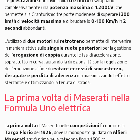
Le
prestazioni
sono invidiabili: i
tre motori
sviluppano
complessivamente una
potenza massima
di
1.200CV
, che
permette alla Granturismo tre porte modenese di superare i
300
km/h
di
velocità massima
e di bruciare lo
0-100 Km/h
in
2
secondi
abbondanti.
L'utilizzo di
due motori
sul
retrotreno
permette di intervenire
in maniera attiva sulle
singole ruote posteriori
per la gestione
dell’
erogazione di coppia
durante le fasi di accelerazione,
soprattutto in curva, aiutando la direzionalità con la regolazione
dell’erogazione al fine di
evitare eccessi di sovrasterzo,
derapate e perdita di aderenza
ma massimizzando l’effetto
sterzante e ottimizzando la tenuta di strada.
La prima volta di Maserati nella
Formula Uno elettrica
La
prima volta
di Maserati nelle
competizioni
fu durante la
Targa Florio
del
1926
, dove la monoposto guidata da
Alfieri
Maserati
arrivò prima nella categoria fino a 1.500 cc.