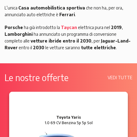
L’unica
Casa automobilistica sportiva
che non ha, per ora,
annunciato auto elettriche è
Ferrari
.
Porsche
ha già introdotto la
Taycan
elettrica pura nel
2019
,
Lamborghini
ha annunciato un programma di conversione
completo alle
vetture ibride entro il 2030
, per
Jaguar-Land-
Rover
entro il
2030
le vetture saranno
tutte elettriche
.
Le nostre offerte
VEDI TUTTE
Toyota Yaris
1.0 69 CV Benzina 5p 5p Sol