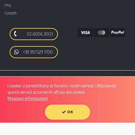
FAQ
Contatti
02 6006 3003
+39 351 529 1700
I cookie ci permettono di fornirvi i nostri servizi. Utilizzando
questi servizi acconsenti all'uso dei cookie.
Maggiori informazioni
Autoo srl | Viale Luigi Majno, 28 - CAP 20129, MILANO | P.IVA: 10133550961 |
REA: MI - 2508280 | Capitale Sociale: Euro 50.607,29 i.v.
Condividi su:
OK