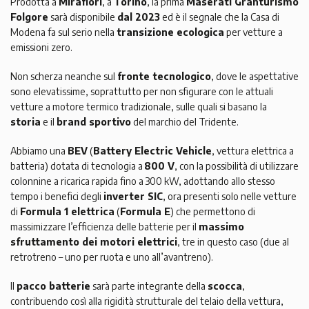
Prodotta a
Mirafiori
, a
Torino
, la prima
Maserati Granturismo
Folgore
sarà disponibile
dal 2023
ed è il segnale che la Casa di
Modena fa sul serio nella
transizione ecologica
per vetture a
emissioni zero.
Non scherza neanche sul
fronte tecnologico
, dove le aspettative
sono elevatissime, soprattutto per non sfigurare con le attuali
vetture a motore termico tradizionale, sulle quali si basano la
storia
e il
brand sportivo
del marchio del Tridente.
Abbiamo una
BEV
(
Battery Electric Vehicle
, vettura elettrica a
batteria) dotata di tecnologia a
800 V
, con la possibilità di utilizzare
colonnine a ricarica rapida fino a 300 kW, adottando allo stesso
tempo i benefici degli
inverter SIC
, ora presenti solo nelle vetture
di
Formula 1 elettrica
(
Formula E
) che permettono di
massimizzare l’efficienza delle batterie per il
massimo
sfruttamento dei motori elettrici
, tre in questo caso (due al
retrotreno – uno per ruota e uno all’avantreno).
Il
pacco batterie
sarà parte integrante della
scocca
,
contribuendo così alla rigidità strutturale del telaio della vettura,