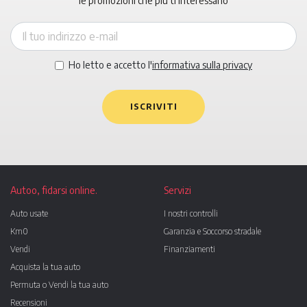
le promozioni che più ti interessano
Ho letto e accetto l'
informativa sulla privacy
ISCRIVITI
Autoo, fidarsi online.
Servizi
Auto usate
I nostri controlli
Km0
Garanzia e Soccorso stradale
Vendi
Finanziamenti
Acquista la tua auto
Permuta o Vendi la tua auto
Recensioni