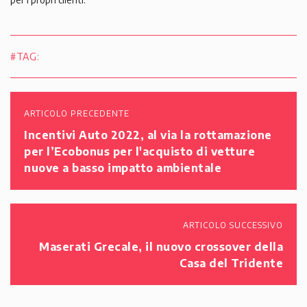
#TAG:
ARTICOLO PRECEDENTE
Incentivi Auto 2022, al via la rottamazione
per l’Ecobonus per l'acquisto di vetture
nuove a basso impatto ambientale
ARTICOLO SUCCESSIVO
Maserati Grecale, il nuovo crossover della
Casa del Tridente