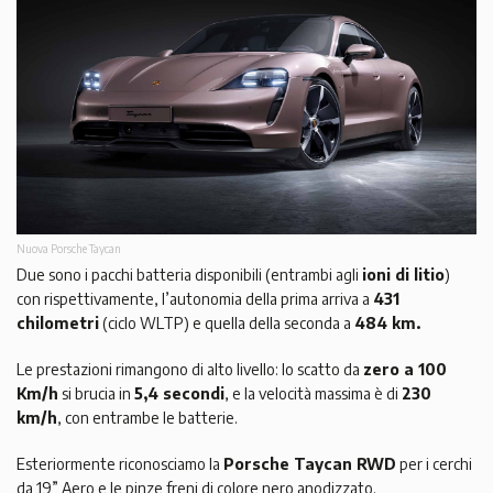
Nuova Porsche Taycan
Due sono i pacchi batteria disponibili (entrambi agli
ioni di litio
)
con rispettivamente, l’autonomia della prima arriva a
431
chilometri
(ciclo WLTP) e quella della seconda a
484 km.
Le prestazioni rimangono di alto livello: lo scatto da
zero a 100
Km/h
si brucia in
5,4 secondi
, e la velocità massima è di
230
km/h
, con entrambe le batterie.
Esteriormente riconosciamo la
Porsche Taycan RWD
per i cerchi
da 19” Aero e le pinze freni di colore nero anodizzato.