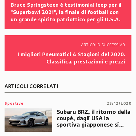
Bruce Springsteen è testimonial Jeep per il
"Superbowl 2021", la finale di football con
un grande spirito patriottico per gli U.S.A.
ARTICOLO SUCCESSIVO
I migliori Pneumatici 4 Stagioni del 2020.
Classifica, prestazioni e prezzi
ARTICOLI CORRELATI
Sportive
23/12/2020
Subaru BRZ, il ritorno della
coupé, dagli USA la
sportiva giapponese si
rinnova