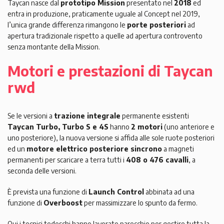
Taycan nasce dal
prototipo Mission
presentato nel
2018
ed
entra in produzione, praticamente uguale al Concept nel 2019,
l’unica grande differenza rimangono le
porte posteriori
ad
apertura tradizionale rispetto a quelle ad apertura controvento
senza montante della Mission.
Motori e prestazioni di Taycan
rwd
Se le versioni a
trazione integrale
permanente esistenti
Taycan Turbo, Turbo S e 4S
hanno
2 motori
(uno anteriore e
uno posteriore), la nuova versione si affida alle sole ruote posteriori
ed un
motore elettrico posteriore sincrono
a magneti
permanenti per scaricare a terra tutti i
408 o 476 cavalli
, a
seconda delle versioni.
È prevista una funzione di
Launch Control
abbinata ad una
funzione di
Overboost
per massimizzare lo spunto da fermo.
Qui i tecnici tedeschi hanno lavorato parecchio per gestire tutta la