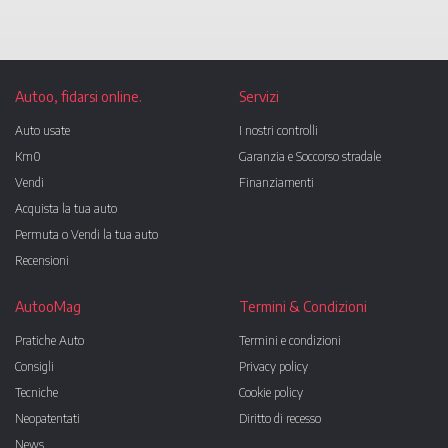
Autoo, fidarsi online.
Servizi
Auto usate
I nostri controlli
Km0
Garanzia e Soccorso stradale
Vendi
Finanziamenti
Acquista la tua auto
Permuta o Vendi la tua auto
Recensioni
AutooMag
Termini & Condizioni
Pratiche Auto
Termini e condizioni
Consigli
Privacy policy
Tecniche
Cookie policy
Neopatentati
Diritto di recesso
News