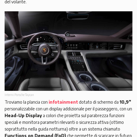
del volante.
Interni Porsche Taycan
Troviamo la plancia con
infotainment
dotato di schermo da
10,9”
personalizzabile con un display addizionale per il passeggero, con un
Head-Up Display
a colori che proietta sul parabrezza funzioni
speciali e monitora parametri rilevanti o sicurezza attiva (ottimo
soprattutto nella guida notturna) oltre a un sistema chiamato
Functions on Demand (FoD)
che permette di scaricare in futuro