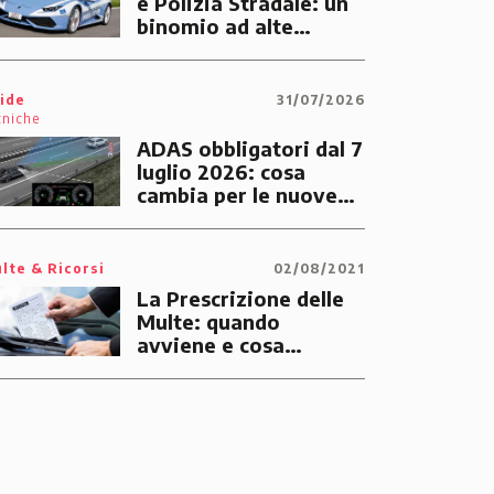
e Polizia Stradale: un
binomio ad alte
prestazioni dedicato
alle emergenze dei
cittadini
ide
31/07/2026
cniche
ADAS obbligatori dal 7
luglio 2026: cosa
cambia per le nuove
auto
lte & Ricorsi
02/08/2021
La Prescrizione delle
Multe: quando
avviene e cosa
significa
BMW Serie 1
BMW 
118d Diesel 5p Urban
420 d Di