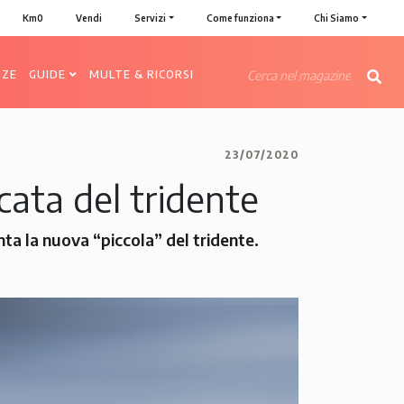
Km0
Vendi
Servizi
Come funziona
Chi Siamo
NZE
GUIDE
MULTE & RICORSI
23/07/2020
icata del tridente
ta la nuova “piccola” del tridente.