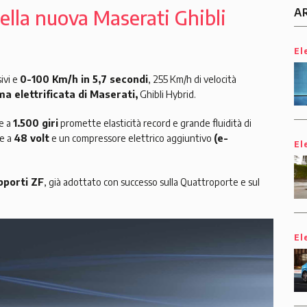
ella nuova Maserati Ghibli
A
El
ivi e
0-100 Km/h in 5,7 secondi
, 255 Km/h di velocità
ma elettrificata di Maserati,
Ghibli Hybrid.
le a
1.500 giri
promette elasticità record e grande fluidità di
re a
48 volt
e un compressore elettrico aggiuntivo
(e-
El
pporti ZF
, già adottato con successo sulla Quattroporte e sul
El