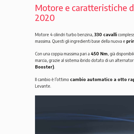
Motore e caratteristiche d
2020
Motore 4 cilindri turbo benzina,
330 cavalli
compless
massima. Questi gli ingredienti base della nuova e
pri
Con una coppia massima pari a
450 Nm
, già disponibi
marcia, grazie al sistema ibrido dotato di un alternato
Booster)
.
Il cambio è l’ottimo
cambio automatico a otto ra
Levante.