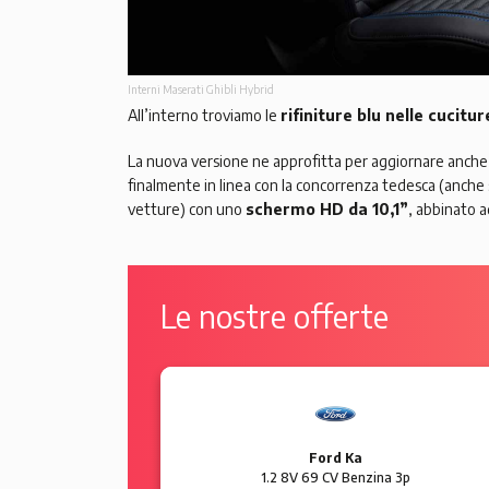
Interni Maserati Ghibli Hybrid
All’interno troviamo le
rifiniture blu nelle cucitur
La nuova versione ne approfitta per aggiornare anche 
finalmente in linea con la concorrenza tedesca (anche
vetture) con uno
schermo HD da 10,1”
, abbinato a
Le nostre offerte
Ford Ka
5p Sol
1.2 8V 69 CV Benzina 3p