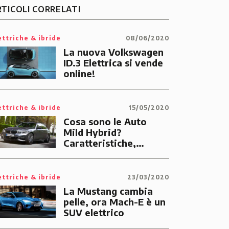
RTICOLI CORRELATI
ettriche & ibride
08/06/2020
La nuova Volkswagen
ID.3 Elettrica si vende
online!
ettriche & ibride
15/05/2020
Cosa sono le Auto
Mild Hybrid?
Caratteristiche,
vantaggi e modelli sul
Mercato
ettriche & ibride
23/03/2020
La Mustang cambia
pelle, ora Mach-E è un
SUV elettrico