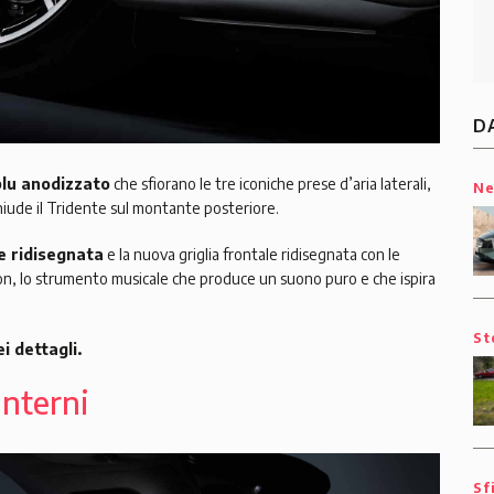
D
blu anodizzato
che sfiorano le tre iconiche prese d’aria laterali,
N
cchiude il Tridente sul montante posteriore.
e ridisegnata
e la nuova griglia frontale ridisegnata con le
on, lo strumento musicale che produce un suono puro e che ispira
St
 dettagli.
interni
Sf