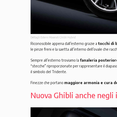
Dettagli Esterni Maserati Ghibli Hybrid
Riconoscibile appena dall’esterno grazie a
tocchi di 
le pinze freni e la saetta all’interno dell’ovale che ra
Sempre all’esterno troviamo la
fanaleria posterior
“stecche” riproporzionate per rappresentare il diapas
il simbolo del Tridente.
Finezze che portano
maggiore armonia e cura dei
Nuova Ghibli anche negli 