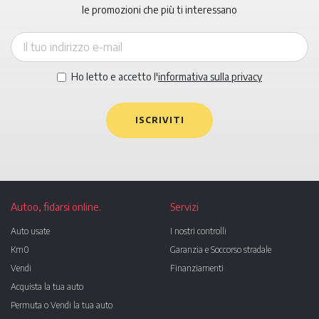
le promozioni che più ti interessano
Ho letto e accetto l'
informativa sulla privacy
ISCRIVITI
Autoo, fidarsi online.
Servizi
Auto usate
I nostri controlli
Km0
Garanzia e Soccorso stradale
Vendi
Finanziamenti
Acquista la tua auto
Permuta o Vendi la tua auto