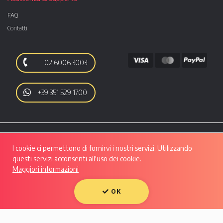
FAQ
Contatti
02 6006 3003
+39 351 529 1700
I cookie ci permettono di fornirvi i nostri servizi. Utilizzando
questi servizi acconsenti all'uso dei cookie.
Maggiori informazioni
Autoo srl | Viale Luigi Majno, 28 - CAP 20129, MILANO | P.IVA: 10133550961 |
REA: MI - 2508280 | Capitale Sociale: Euro 50.607,29 i.v.
Condividi su:
OK