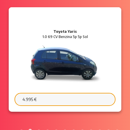
Ford Ka
1.2 8V 69 CV Benzina 3p Plus
6.595 €
103 €/mese