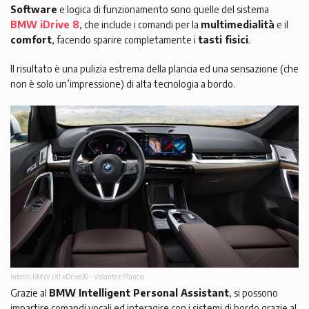
Software
e logica di funzionamento sono quelle del sistema
BMW iDrive 8
, che include i comandi per la
multimedialità
e il
comfort
, facendo sparire completamente i
tasti fisici
.
Il risultato è una pulizia estrema della plancia ed una sensazione (che
non è solo un’impressione) di alta tecnologia a bordo.
Interni BMW iX1 xDrive30 - Volante e Plancia
Grazie al
BMW Intelligent Personal Assistant
, si possono
impartire comandi vocali ed interagire con i sistemi di bordo grazie al