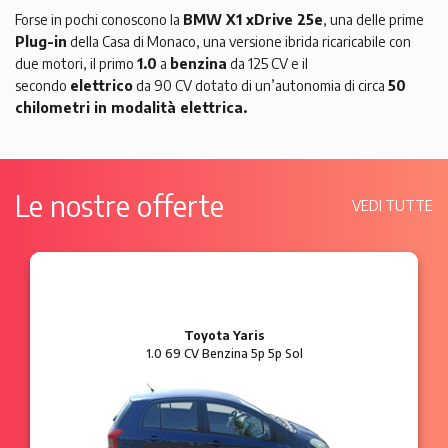
Forse in pochi conoscono la
BMW X1 xDrive 25e
, una delle prime
Plug-in
della Casa di Monaco, una versione ibrida ricaricabile con
due motori, il primo
1.0
a
benzina
da 125 CV e il
secondo
elettrico
da 90 CV dotato di un’autonomia di circa
50
chilometri in modalità elettrica.
Le nostre offerte
VEDI TUTTE
Ford Ka
1.2 8V 69 CV Benzina 3p Plus