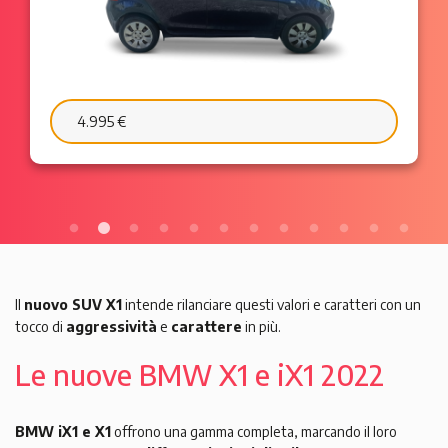
6.595 €
103 €/mese
Il
nuovo SUV X1
intende rilanciare questi valori e caratteri con un
tocco di
aggressività
e
carattere
in più.
Le nuove BMW X1 e iX1 2022
BMW iX1 e X1
offrono una gamma completa, marcando il loro