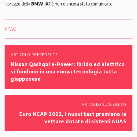
Il prezzo della
BMW iX1
è non è ancora stato comunicato.
#TAG:
ARTICOLO PRECEDENTE
Nissan Qashqai e-Power: ibrido ed elettrico
si fondono in una nuova tecnologia tutta
giapponese
ARTICOLO SUCCESSIVO
Euro NCAP 2022, i nuovi test premiano le
vetture dotate di sistemi ADAS