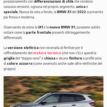
posizionamento con
differenziazioni di stile
che rendono
ciascuna versione, ognuna nel proprio segmento,
unica
e
speciale
. Nuova da cima a fondo, la
BMW X1
del
2022
si presenta
più fresca e moderna.
Osservando da vicino la
iX1
e la
nuova BMW X1
, possiamo subito
notare come la
parte frontale
presenti stili leggermente
differenziati.
La
versione elettrica
non necessita di feritoie per il
raffreddamento del
motore termico
(che non c’è) e quindi la
griglia
del “doppio rene” è
chiusa
e alcune
finiture
e profili sono
di
colore azzurro
(come avvenuto anche sulle altre elettriche del
gruppo).