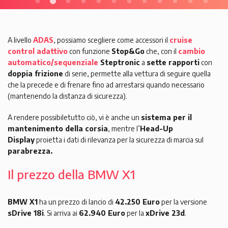
A livello
ADAS
, possiamo scegliere come accessori il
cruise
control adattivo
con funzione
Stop&Go
che, con il
cambio
automatico/sequenziale
Steptronic
a
sette rapporti
con
doppia frizione
di serie, permette alla vettura di seguire quella
che la precede e di frenare fino ad arrestarsi quando necessario
(mantenendo la distanza di sicurezza).
A rendere possibiletutto ciò, vi è anche un
sistema per il
mantenimento della corsia
, mentre l’
Head-Up
Display
proietta i dati di rilevanza per la sicurezza di marcia sul
parabrezza.
Il prezzo della BMW X1
BMW X1
ha un prezzo di lancio di
42.250 Euro
per la versione
sDrive 18i
. Si arriva ai
62.940 Euro
per la
xDrive 23d
.