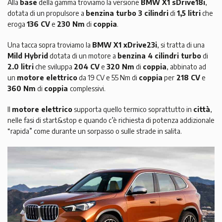
Alla
base
della gamma troviamo la versione
BMW X1 sDrive18i
,
dotata di un propulsore a
benzina turbo 3 cilindri
di
1,5 litri
che
eroga
136 CV
e
230 Nm
di
coppia
.
Una tacca sopra troviamo la
BMW X1 xDrive23i
, si tratta di una
Mild Hybrid
dotata di un motore a
benzina 4 cilindri turbo
di
2.0 litri
che sviluppa
204 CV
e
320 Nm
di
coppia
, abbinato ad
un
motore elettrico
da 19 CV e 55 Nm di
coppia
per
218 CV
e
360 Nm
di
coppia
complessivi.
Il
motore elettrico
supporta quello termico soprattutto in
città
,
nelle fasi di start&stop e quando c’è richiesta di potenza addizionale
“rapida” come durante un sorpasso o sulle strade in salita.