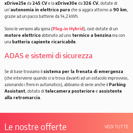
xDrive25e
da
245 CV
e la
xDrive30e
da
326 CV
, dotate di
un’
autonomia in elettrico puro
che si aggira attorno ai
90 km
,
grazie ad un pacco batterie da 14,2 kWh.
Sono le versioni alla spina (
Plug-in Hybrid
), cioè dotate di un
motore elettrico
abbinato ad uno
termico a benzina
ma con
una
batteria capiente ricaricabile
.
ADAS e sistemi di sicurezza
Se di base troviamo il
sistema per la frenata di emergenza
(che interviene quando ci si trova davanti ad un ostacolo improvviso,
azionando i freni in automatico), abbiamo di serie anche il
Parking
Assistant
, dotato di
telecamera posteriore
e
assistente
alla retromarcia
.
Le nostre offerte
VEDI TUTTE