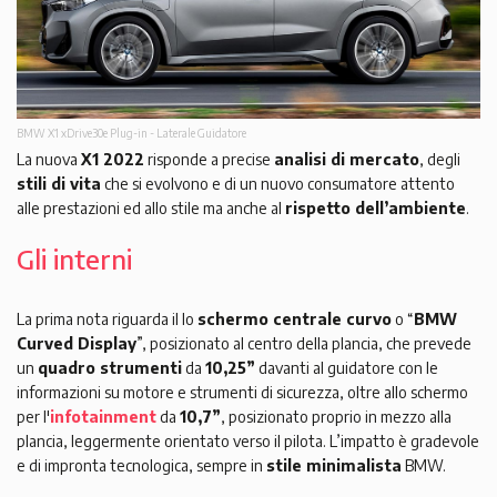
BMW X1 xDrive30e Plug-in - Laterale Guidatore
La nuova
X1 2022
risponde a precise
analisi di mercato
, degli
stili di vita
che si evolvono e di un nuovo consumatore attento
alle prestazioni ed allo stile ma anche al
rispetto dell’ambiente
.
Gli interni
La prima nota riguarda il lo
schermo centrale curvo
o “
BMW
Curved Display
”, posizionato al centro della plancia, che prevede
un
quadro strumenti
da
10,25”
davanti al guidatore con le
informazioni su motore e strumenti di sicurezza, oltre allo schermo
per l'
infotainment
da
10,7”
, posizionato proprio in mezzo alla
plancia, leggermente orientato verso il pilota. L’impatto è gradevole
e di impronta tecnologica, sempre in
stile minimalista
BMW.