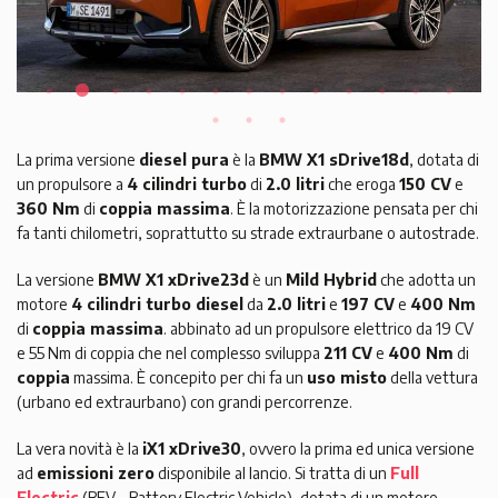
La prima versione
diesel pura
è la
BMW X1 sDrive18d
, dotata di
un propulsore a
4 cilindri turbo
di
2.0 litri
che eroga
150 CV
e
360 Nm
di
coppia massima
. È la motorizzazione pensata per chi
fa tanti chilometri, soprattutto su strade extraurbane o autostrade.
La versione
BMW X1 xDrive23d
è un
Mild Hybrid
che adotta un
motore
4 cilindri turbo diesel
da
2.0 litri
e
197 CV
e
400 Nm
di
coppia massima
. abbinato ad un propulsore elettrico da 19 CV
e 55 Nm di coppia che nel complesso sviluppa
211 CV
e
400 Nm
di
coppia
massima. È concepito per chi fa un
uso misto
della vettura
(urbano ed extraurbano) con grandi percorrenze.
La vera novità è la
iX1 xDrive30
, ovvero la prima ed unica versione
ad
emissioni zero
disponibile al lancio. Si tratta di un
Full
Electric
(BEV - Battery Electric Vehicle), dotata di un motore