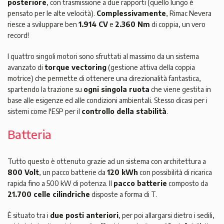
posteriore
, con trasmissione a due rapporti (quello lungo è
pensato per le alte velocità).
Complessivamente
, Rimac Nevera
riesce a sviluppare ben
1.914 CV
e
2.360 Nm
di coppia, un vero
record!
I quattro singoli motori sono sfruttati al massimo da un sistema
avanzato di
torque vectoring
(gestione attiva della coppia
motrice) che permette di ottenere una direzionalità fantastica,
spartendo la trazione su
ogni singola ruota
che viene gestita in
base alle esigenze ed alle condizioni ambientali. Stesso dicasi per i
sistemi come l'ESP per il
controllo della stabilità
.
Batteria
Tutto questo è ottenuto grazie ad un sistema con architettura a
800 Volt
, un pacco batterie da
120 kWh
con possibilità di ricarica
rapida fino a 500 kW di potenza. Il
pacco batterie
composto da
21.700 celle cilindriche
disposte a forma di T.
È situato tra i
due posti anteriori
, per poi allargarsi dietro i sedili,