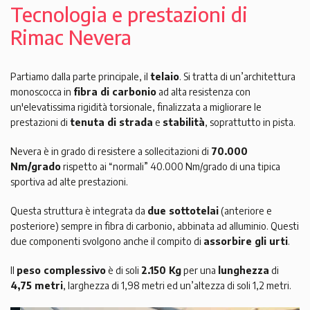
Tecnologia e prestazioni di
Rimac Nevera
Partiamo dalla parte principale, il
telaio
. Si tratta di un’architettura
monoscocca in
fibra di carbonio
ad alta resistenza con
un'elevatissima rigidità torsionale, finalizzata a migliorare le
prestazioni di
tenuta di strada
e
stabilità
, soprattutto in pista.
Nevera è in grado di resistere a sollecitazioni di
70.000
Nm/grado
rispetto ai “normali” 40.000 Nm/grado di una tipica
sportiva ad alte prestazioni.
Questa struttura è integrata da
due sottotelai
(anteriore e
posteriore) sempre in fibra di carbonio, abbinata ad alluminio. Questi
due componenti svolgono anche il compito di
assorbire gli urti
.
Il
peso complessivo
è di soli
2.150 Kg
per una
lunghezza
di
4,75 metri
, larghezza di 1,98 metri ed un’altezza di soli 1,2 metri.