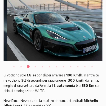
Ci vogliono solo
1,8 secondi
per arrivare a
100 Km/h
, mentre ce
ne vogliono
9,3
di secondi per raggiungere i
300 km/h
da ferma,
meglio di una vettura da Formula 1! L’
autonomia
è di
550 Km
con
ciclo di omologazione WLTP.
New Rimac Nevera adotta quattro pneumatici dedicati
Michelin
Pilot Sport 4S
su cerchi da 20”.