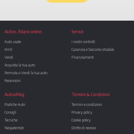
Autoo, fidarsi online.
Servizi
Auto usate
I nostri controlli
Km0
Garanzia e Soccorso stradale
Vendi
Finanziamenti
Acquista la tua auto
Permuta o Vendi la tua auto
Recensioni
AutooMag
Termini & Condizioni
Pratiche Auto
Termini e condizioni
Consigli
Privacy policy
Tecniche
Cookie policy
Neopatentati
Diritto di recesso