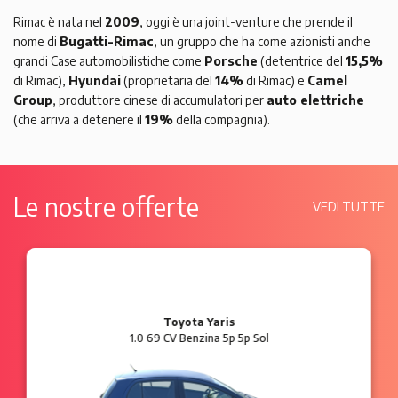
Rimac è nata nel
2009
, oggi è una joint-venture che prende il
nome di
Bugatti-Rimac
, un gruppo che ha come azionisti anche
grandi Case automobilistiche come
Porsche
(detentrice del
15,5%
di Rimac),
Hyundai
(proprietaria del
14%
di Rimac) e
Camel
Group
, produttore cinese di accumulatori per
auto elettriche
(che arriva a detenere il
19%
della compagnia).
Le nostre offerte
VEDI TUTTE
Ford Ka
1.2 8V 69 CV Benzina 3p Plus