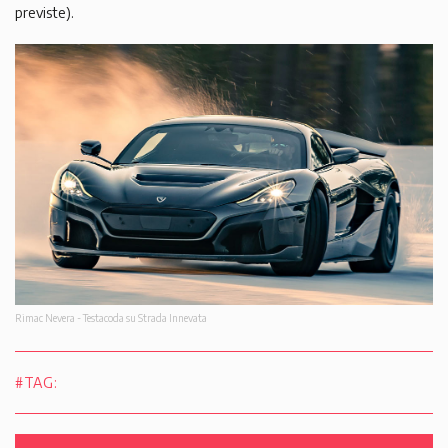
previste).
Rimac Nevera - Testacoda su Strada Innevata
#TAG: