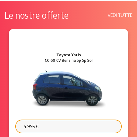
Le nostre offerte
VEDI TUTTE
Ford Ka
1.2 8V 69 CV Benzina 3p Plus
6.595 €
103 €/mese