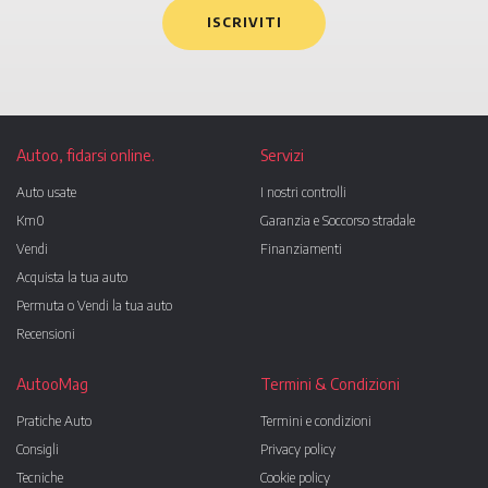
ISCRIVITI
Autoo, fidarsi online.
Servizi
Auto usate
I nostri controlli
Km0
Garanzia e Soccorso stradale
Vendi
Finanziamenti
Acquista la tua auto
Permuta o Vendi la tua auto
Recensioni
AutooMag
Termini & Condizioni
Pratiche Auto
Termini e condizioni
Consigli
Privacy policy
Tecniche
Cookie policy