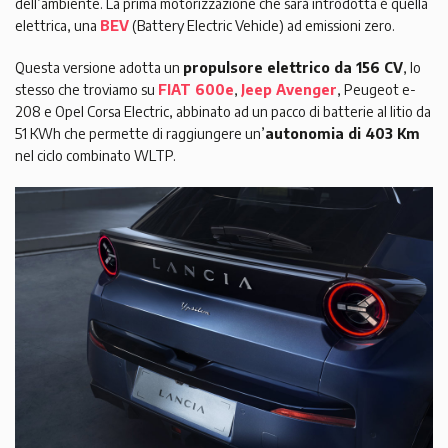
dell’ambiente. La prima motorizzazione che sarà introdotta è quella
elettrica, una
BEV
(Battery Electric Vehicle) ad emissioni zero.
Questa versione adotta un
propulsore elettrico da 156 CV
, lo
stesso che troviamo su
FIAT 600e
,
Jeep Avenger
, Peugeot e-
208 e Opel Corsa Electric, abbinato ad un pacco di batterie al litio da
51 KWh che permette di raggiungere un’
autonomia di 403 Km
nel ciclo combinato WLTP.