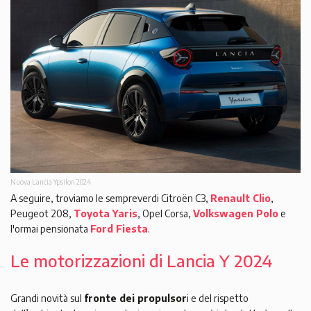
Nuova Lancia Ypsilon 2024
A seguire, troviamo le sempreverdi Citroën C3,
Renault Clio
,
Peugeot 208,
Toyota Yaris
, Opel Corsa,
Volkswagen Polo
e
l'ormai pensionata
Ford Fiesta
.
Le motorizzazioni di Lancia Y 2024
Grandi novità sul
fronte dei propulsor
i e del rispetto