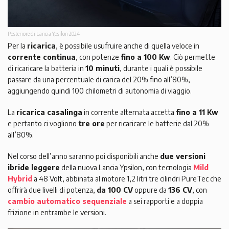
Posteriore di Lancia Ypsilon 2024
Per la
ricarica
, è possibile usufruire anche di quella veloce in
corrente continua
, con potenze
fino a 100 Kw
. Ciò permette
di ricaricare la batteria in
10 minuti
, durante i quali è possibile
passare da una percentuale di carica del 20% fino all’80%,
aggiungendo quindi 100 chilometri di autonomia di viaggio.
La
ricarica casalinga
in corrente alternata accetta
fino a 11 Kw
e pertanto ci vogliono
tre ore
per ricaricare le batterie dal 20%
all’80%.
Nel corso dell’anno saranno poi disponibili anche
due versioni
ibride leggere
della nuova Lancia Ypsilon, con tecnologia
Mild
Hybrid
a 48 Volt, abbinata al motore 1,2 litri tre cilindri PureTec che
offrirà due livelli di potenza,
da 100 CV
oppure da
136 CV
, con
cambio automatico sequenziale
a sei rapporti e a doppia
frizione in entrambe le versioni.