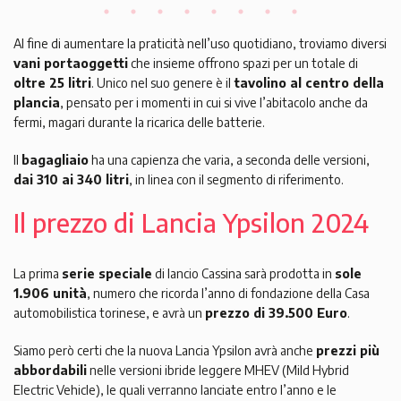
Al fine di aumentare la praticità nell’uso quotidiano, troviamo diversi
vani portaoggetti
che insieme offrono spazi per un totale di
oltre 25 litri
. Unico nel suo genere è il
tavolino al centro della
plancia
, pensato per i momenti in cui si vive l’abitacolo anche da
fermi, magari durante la ricarica delle batterie.
Il
bagagliaio
ha una capienza che varia, a seconda delle versioni,
dai 310 ai 340 litri
, in linea con il segmento di riferimento.
Il prezzo di Lancia Ypsilon 2024
La prima
serie speciale
di lancio Cassina sarà prodotta in
sole
1.906 unità
, numero che ricorda l’anno di fondazione della Casa
automobilistica torinese, e avrà un
prezzo di 39.500 Euro
.
Siamo però certi che la nuova Lancia Ypsilon avrà anche
prezzi più
abbordabili
nelle versioni ibride leggere MHEV (Mild Hybrid
Electric Vehicle), le quali verranno lanciate entro l’anno e le