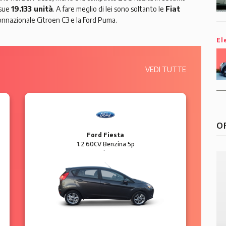
 sue
19.133 unità
. A fare meglio di lei sono soltanto le
Fiat
 connazionale Citroen C3 e la Ford Puma.
El
VEDI TUTTE
O
Ford Fiesta
1.2 60CV Benzina 5p
Business