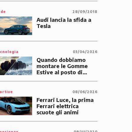
ide
28/09/2018
Audi lancia la sfida a
Tesla
cnologia
03/04/2026
Quando dobbiamo
montare le Gomme
Estive al posto di
quelle Invernali?
ortive
08/06/2026
Ferrari Luce, la prima
Ferrari elettrica
scuote gli animi
perienze
09/11/2020