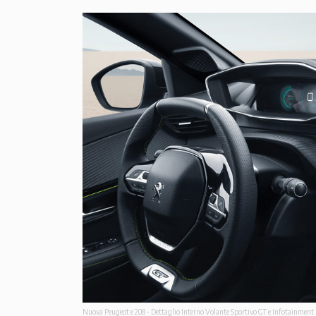
Nuova Peugeot e 208 - Dettaglio Interno Volante Sportivo GT e Infotainment