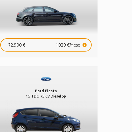
11.895 €
181 €/mese
24.490 €
72.900 €
1.029 €/mese
Ford Fiesta
1.5 TDCi 75 CV Diesel 5p
Business