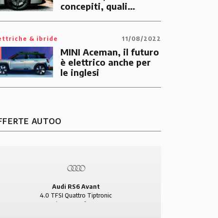
concepiti, quali
caratteristiche hanno
e come sceglierli
ettriche & ibride
11/08/2022
MINI Aceman, il futuro
è elettrico anche per
le inglesi
FFERTE AUTOO
BMW Serie 1
BMW
118d Diesel 5p Urban
420 d Di
Audi RS6 Avant
4.0 TFSI Quattro Tiptronic
Benzina 5p Performance