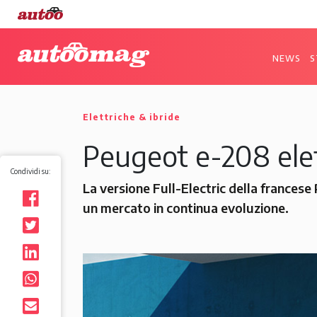
NEWS
S
Elettriche & ibride
Peugeot e-208 elet
Condividi su:
La versione Full-Electric della francese
un mercato in continua evoluzione.