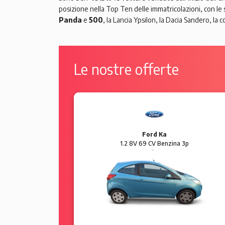
posizione nella Top Ten delle immatricolazioni, con le
Panda
e
500
, la Lancia Ypsilon, la Dacia Sandero, la
Le nostre offerte
Ford Ka
 5p Sol
1.2 8V 69 CV Benzina 3p
Plus