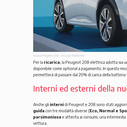
Nuova Peugeot e 208 - 45 Gradi Posteriore
Per la
ricarica
, la Peugeot 208 elettrica adotta sia u
disponibile come optional a pagamento. In questo mod
permetterà di passare dal 20% di carica della batteria 
Interni ed esterni della 
Anche gli
interni
di Peugeot e 208 sono stati aggiorna
guida
con tre modalità diverse (
Eco, Normal e Spo
parsimoniosa
e attenta ai consumi, una intermedi
vettura.