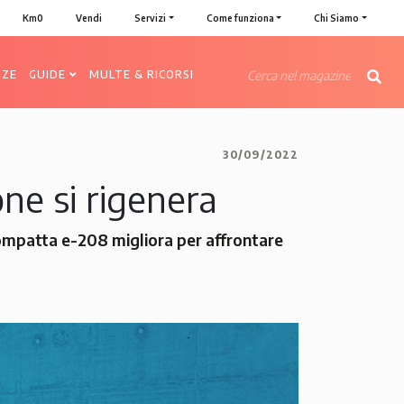
Km0
Vendi
Servizi
Come funziona
Chi Siamo
NZE
GUIDE
MULTE & RICORSI
30/09/2022
ne si rigenera
 compatta e-208 migliora per affrontare