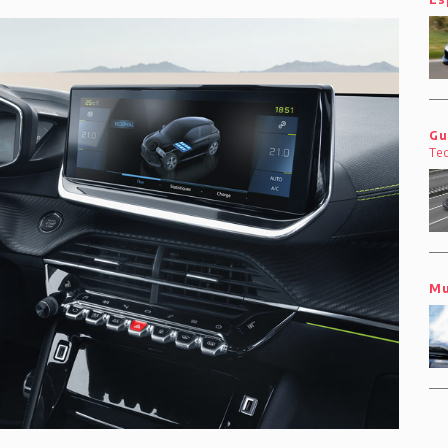
Gu
Te
Mu