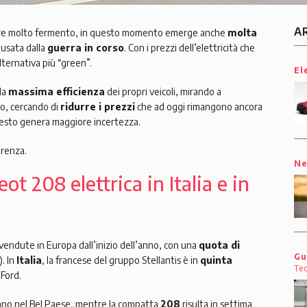
A
empre molto fermento, in questo momento emerge anche
molta
ausata dalla
guerra in corso
. Con i prezzi dell’elettricità che
alternativa più “green”.
El
lla
massima efficienza
dei propri veicoli, mirando a
o, cercando di
ridurre i prezzi
che ad oggi rimangono ancora
uesto genera maggiore incertezza.
erenza.
N
t 208 elettrica in Italia e in
vendute in Europa dall’inizio dell’anno, con una
quota di
Gu
). In
Italia
, la francese del gruppo Stellantis è in
quinta
Te
Ford.
anno nel Bel Paese, mentre la compatta
208
risulta in settima