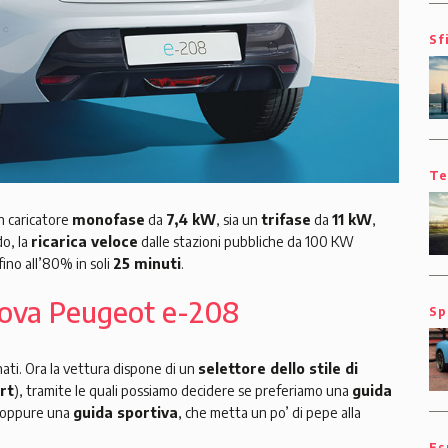
Sf
Te
n caricatore
monofase
da
7,4 kW
, sia un
trifase
da
11 kW
,
o, la
ricarica veloce
dalle stazioni pubbliche da 100 KW
fino all’80% in soli
25 minuti
.
nuova Peugeot e-208
Sp
ti. Ora la vettura dispone di un
selettore dello stile di
rt
), tramite le quali possiamo decidere se preferiamo una
guida
a oppure una
guida sportiva
, che metta un po’ di pepe alla
Es