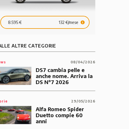
8.595 €
132 €/mese
ALLE ALTRE CATEGORIE
ews
08/04/2026
DS7 cambia pelle e
anche nome. Arriva la
DS N°7 2026
orie
29/05/2026
Alfa Romeo Spider
Duetto compie 60
anni