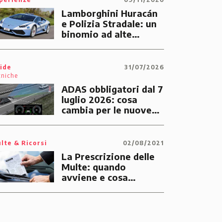
Lamborghini Huracán
e Polizia Stradale: un
binomio ad alte
prestazioni dedicato
alle emergenze dei
cittadini
ide
31/07/2026
cniche
ADAS obbligatori dal 7
luglio 2026: cosa
cambia per le nuove
auto
lte & Ricorsi
02/08/2021
La Prescrizione delle
Multe: quando
avviene e cosa
significa