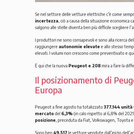
Se nel settore delle vetture elettriche c’è come s
incertezza
, ciò a causa della situazione economica c
salgono alle stelle diventa ben più difficile scegliere l’
I produttori ne sono consapevoli e sono alla ricerca de
raggiungere
autonomie elevate
e allo stesso temp
elevati. I volumi non crescono come preventivato e q
È qui che la nuova
Peugeot e 208
mira a fare la diff
Il posizionamento di Peugeo
Europa
Peugeot a fine agosto ha totalizzato
377.144 unità
mercato
del
6,3%
(in calo rispetto al 6,8% del 2021
posizione
, preceduta da Fiat, Volkswagen, Toyota e 
Sono ben
49.517
le vetture vendute dall’inizio dell’