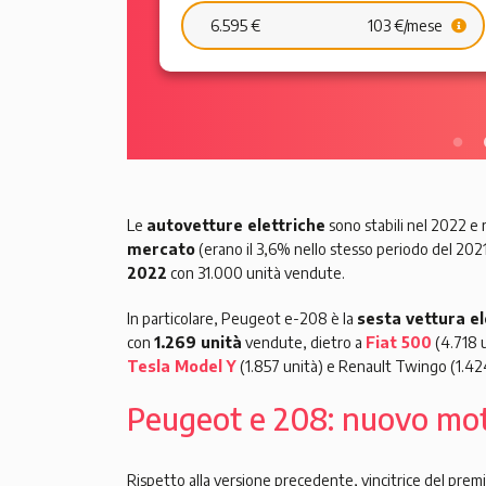
6.595 €
103 €/mese
Le
autovetture elettriche
sono stabili nel 2022 e
mercato
(erano il 3,6% nello stesso periodo del 202
2022
con 31.000 unità vendute.
In particolare, Peugeot e-208 è la
sesta vettura el
con
1.269 unità
vendute, dietro a
Fiat 500
(4.718 
Tesla Model Y
(1.857 unità) e Renault Twingo (1.424
Peugeot e 208: nuovo mot
Rispetto alla versione precedente, vincitrice del prem