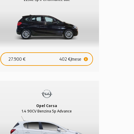
27.900 €
402 €/mese
Opel Corsa
1.4 90CV Benzina 5p Advance
Audi A7 SPB
Aud
3.0 TDI 272 CV Quattro S-
1.6 TDI 1