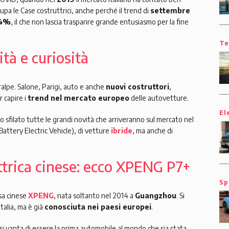
cupa le Case costruttrici, anche perché il trend di
settembre
,4%
, il che non lascia trasparire grande entusiasmo per la fine
Te
ità e curiosità
ralpe. Salone, Parigi, auto e anche
nuovi costruttori
,
r capire i
trend nel mercato europeo
delle autovetture.
El
no sfilato tutte le grandi novità che arriveranno sul mercato nel
Battery Electric Vehicle), di vetture
ibride
, ma anche di
ettrica cinese: ecco XPENG P7+
Sp
asa cinese
XPENG
, nata soltanto nel 2014 a
Guangzhou
. Si
talia, ma è già
conosciuta nei paesi europei
.
si vanta di essere la prima automobile al mondo che sia stata