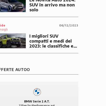
SUV in arrivo ma non
solo
ide
06/12/2023
nsigli
I migliori SUV
compatti e medi del
2023: le classifiche e i
consigli di Autoo
FFERTE AUTOO
BMW Serie 2 A.T.
225xe 5p iPerformance aut.