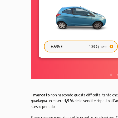
59 €/mese
11.895 €
181 €/mese
Il
mercato
non nasconde questa difficoltà, tanto che i
guadagna un misero
1,9%
delle vendite rispetto all’
stesso periodo.
Siamo sempre parecchio sotto rispetto ai volumi pre