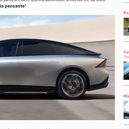
ia pensante
".
Es
Gu
Te
Mu