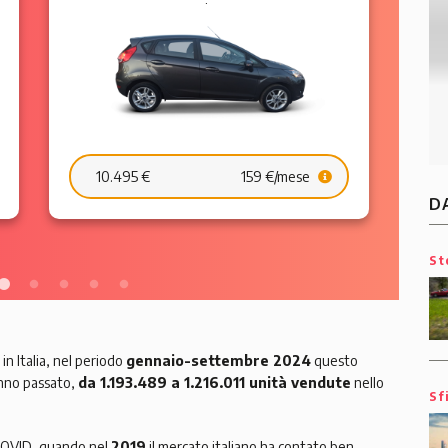
24.490 €
357 €/mese
D
St
n Italia, nel periodo
gennaio-settembre 2024
questo
anno passato,
da 1.193.489 a 1.216.011 unità vendute
nello
Sf
-COVID, quando nel
2019
il mercato italiano ha contato ben