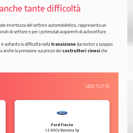
anche tante difficoltà
de incertezza del settore automobilistico, rappresenta un
onati di settore e per i potenziali acquirenti di autovetture.
è soltanto la difficoltà nella
transizione
dai motori a scoppio
a anche la pressione sui prezzi dei
costruttori cinesi
che
VEDI TUTTE
BMW Serie 4
420 d Diesel 2p Coupé