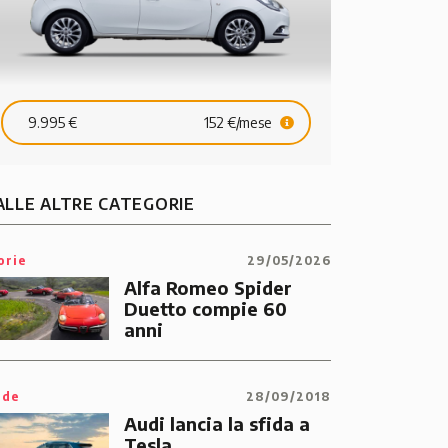
Tronic Diesel 5p S-line
9.995 €
152 €/mese
38.900 €
560 €/mese
21.900 €
ALLE ALTRE CATEGORIE
orie
29/05/2026
Alfa Romeo Spider
Duetto compie 60
anni
ide
28/09/2018
Audi lancia la sfida a
Tesla