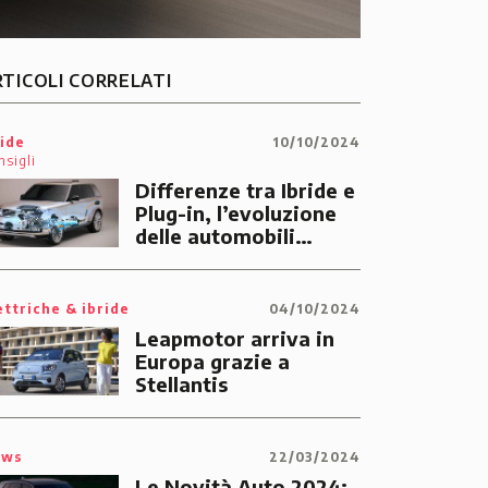
RTICOLI CORRELATI
ide
10/10/2024
nsigli
Differenze tra Ibride e
Plug-in, l’evoluzione
delle automobili
elettrificate
ettriche & ibride
04/10/2024
Leapmotor arriva in
Europa grazie a
Stellantis
ews
22/03/2024
Le Novità Auto 2024: