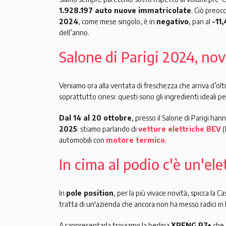
1.928.197 auto nuove immatricolate
. Ciò preoc
2024
, come mese singolo, è in
negativo
, pari al
-11
dell’anno.
Salone di Parigi 2024, nov
Veniamo ora alla ventata di freschezza che arriva d’olt
soprattutto cinesi: questi sono gli ingredienti ideali pe
Dal 14 al 20 ottobre
, presso il Salone di Parigi han
2025
: stiamo parlando di
vetture elettriche BEV
(
automobili con
motore termico
.
In cima al podio c'è un'el
In
pole position
, per la più vivace novità, spicca la C
tratta di un'azienda che ancora non ha messo radici in I
A rappresentarla troviamo la berlina
XPENG P7+
che 