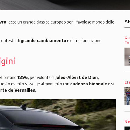
A
vra
, ecco un grande classico europeo per il favoloso mondo delle
Gu
 contesto di
grande cambiamento
e di trasformazione
Co
igini
el lontano
1896
, per volontà di
Jules-Albert de Dion
,
El
 Questo evento si svolge al momento con
cadenza biennale
e si
rte de Versailles
.
N