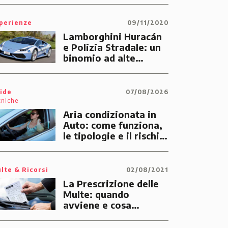
perienze
09/11/2020
Lamborghini Huracán
e Polizia Stradale: un
binomio ad alte
prestazioni dedicato
alle emergenze dei
cittadini
ide
07/08/2026
cniche
Aria condizionata in
Auto: come funziona,
le tipologie e il rischio
di multe
lte & Ricorsi
02/08/2021
La Prescrizione delle
Multe: quando
avviene e cosa
significa