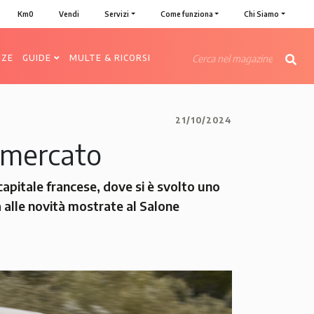
Km0
Vendi
Servizi
Come funziona
Chi Siamo
NZE
GUIDE
MULTE & RICORSI
21/10/2024
i mercato
 capitale francese, dove si è svolto uno
 alle novità mostrate al Salone