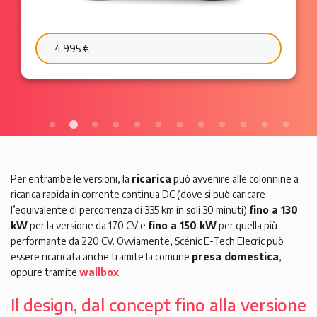
6.595 €
103 €/mese
Per entrambe le versioni, la
ricarica
può avvenire alle colonnine a
ricarica rapida in corrente continua DC (dove si può caricare
l’equivalente di percorrenza di 335 km in soli 30 minuti)
fino a 130
kW
per la versione da 170 CV e
fino a 150 kW
per quella più
performante da 220 CV. Ovviamente, Scénic E-Tech Elecric può
essere ricaricata anche tramite la comune
presa domestica
,
oppure tramite
wallbox
.
Il design, dal concept fino alla versione