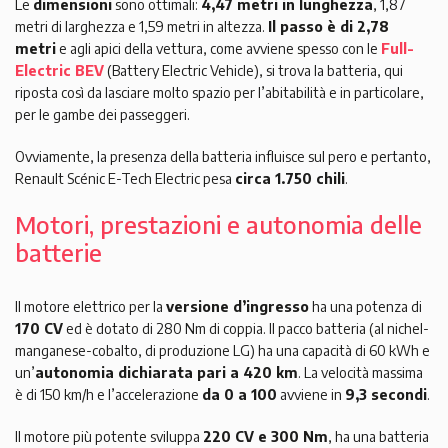
Le
dimensioni
sono ottimali:
4,47 metri in lunghezza
, 1,87
metri di larghezza e 1,59 metri in altezza.
Il passo è di 2,78
metri
e agli apici della vettura, come avviene spesso con le
Full-
Electric BEV
(Battery Electric Vehicle), si trova la batteria, qui
riposta così da lasciare molto spazio per l’abitabilità e in particolare,
per le gambe dei passeggeri.
Ovviamente, la presenza della batteria influisce sul pero e pertanto,
Renault Scénic E-Tech Electric pesa
circa 1.750 chili
.
Motori, prestazioni e autonomia delle
batterie
Il motore elettrico per la
versione d’ingresso
ha una potenza di
170 CV
ed è dotato di 280 Nm di coppia. Il pacco batteria (al nichel-
manganese-cobalto, di produzione LG) ha una capacità di 60 kWh e
un’
autonomia dichiarata pari a 420 km
. La velocità massima
è di 150 km/h e l’accelerazione
da 0 a 100
avviene in
9,3 secondi
.
Il motore più potente sviluppa
220 CV e 300 Nm
, ha una batteria