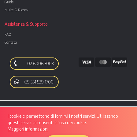
Guide
Multe & Ricorsi
Assistenza & Supporto
FAQ
Contatti
02 6006 3003
+39 351 529 1700
I cookie ci permettono di fornirvi i nostri servizi. Utilizzando
questi servizi acconsenti all'uso dei cookie.
Maggiori informazioni
Autoo srl | Viale Luigi Majno, 28 - CAP 20129, MILANO | P.IVA: 10133550961 |
REA: MI - 2508280 | Capitale Sociale: Euro 50.607,29 i.v.