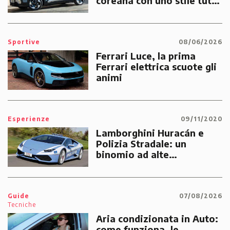
coreana con uno stile tutto
suo
Sportive
08/06/2026
Ferrari Luce, la prima
Ferrari elettrica scuote gli
animi
Esperienze
09/11/2020
Lamborghini Huracán e
Polizia Stradale: un
binomio ad alte
prestazioni dedicato alle
emergenze dei cittadini
Guide
07/08/2026
Tecniche
Aria condizionata in Auto:
come funziona, le