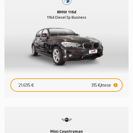
BMW 116d
116d Diesel 5p Business
21.695 €
315 €/mese
Mini Countryman