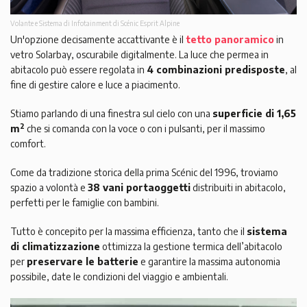
Volante e Sistema di Infotainment di Scénic Esprit Alpine
Un'opzione decisamente accattivante è il
tetto panoramico
in
vetro Solarbay, oscurabile digitalmente. La luce che permea in
abitacolo può essere regolata in
4 combinazioni predisposte
, al
fine di gestire calore e luce a piacimento.
Stiamo parlando di una finestra sul cielo con una
superficie di 1,65
2
m
che si comanda con la voce o con i pulsanti, per il massimo
comfort.
Come da tradizione storica della prima Scénic del 1996, troviamo
spazio a volontà e
38 vani portaoggetti
distribuiti in abitacolo,
perfetti per le famiglie con bambini.
Tutto è concepito per la massima efficienza, tanto che il
sistema
di climatizzazione
ottimizza la gestione termica dell’abitacolo
per
preservare le batterie
e garantire la massima autonomia
possibile, date le condizioni del viaggio e ambientali.