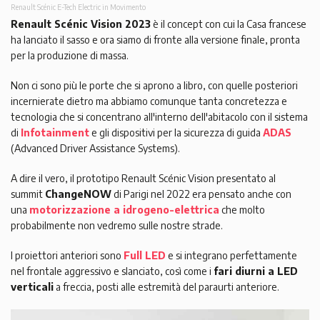
Renault Scénic E-Tech Electric in Movimento
Renault Scénic Vision 2023
è il concept con cui la Casa francese
ha lanciato il sasso e ora siamo di fronte alla versione finale, pronta
per la produzione di massa.
Non ci sono più le porte che si aprono a libro, con quelle posteriori
incernierate dietro ma abbiamo comunque tanta concretezza e
tecnologia che si concentrano all'interno dell'abitacolo con il sistema
di
Infotainment
e gli dispositivi per la sicurezza di guida
ADAS
(Advanced Driver Assistance Systems).
A dire il vero, il prototipo Renault Scénic Vision presentato al
summit
ChangeNOW
di Parigi nel 2022 era pensato anche con
una
motorizzazione a idrogeno-elettrica
che molto
probabilmente non vedremo sulle nostre strade.
I proiettori anteriori sono
Full LED
e si integrano perfettamente
nel frontale aggressivo e slanciato, così come i
fari diurni a LED
verticali
a freccia, posti alle estremità del paraurti anteriore.