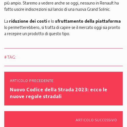
più ampio. Staremo a vedere anche se oggi, nessuno in Renault ha
fatto uscire indiscrezioni sul lancio di una nuova Grand Scénic.
La
riduzione dei costi
e lo
sfruttamento della piattaforma
lo permetterebbero, si tratta di capire se il mercato oggi sia pronto
a recepire un prodotto di questo tipo.
#TAG:
ARTICOLO PRECEDENTE
Nuovo Codice della Strada 2023: ecco le
nuove regole stradali
ARTICOLO SUCCESSIVO