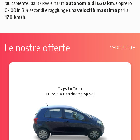
più capiente, da 87 kW e ha un’
autonomia di 620 km
. Copre lo
0-100 in 8,4 secondi e raggiunge una
velocità massima
pari a
170 km/h
.
Le nostre offerte
VEDI TUTTE
Ford Ka
1.2 8V 69 CV Benzina 3p Plus