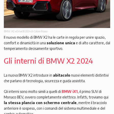
BMW iX2 xDrive30 2024 di Colore Rosso
Il nuovo modello di BMW X2 ha le carte in regola per unire spazio,
comfort e dinamicità in una
soluzione unica
e di alto carattere, dal
temperamento decisamente sportivo.
Gli interni di BMW X2 2024
La nuova BMW X2 introduce in
abitacolo
nuovi elementi distintivi
che parlano di tecnologia, sicurezza e guida assistita.
Gli interni sono molto simili a quelli di
BMW iX1
, il primo SUV di
Monaco BEV, ovvero completamente elettrico. Infatti, troviamo qui
la stessa plancia con schermo centrale
, mentre il bracciolo
anteriore è sospeso, con i comandi del sistema multimediale e del
cambio automatico.