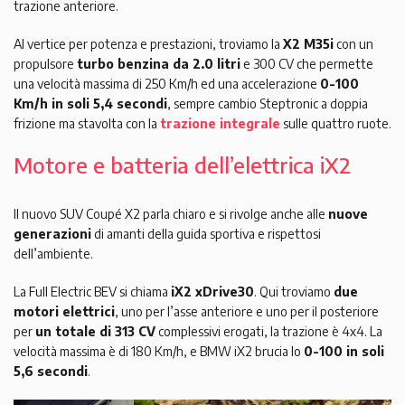
trazione anteriore.
Al vertice per potenza e prestazioni, troviamo la
X2 M35i
con un
propulsore
turbo benzina da 2.0 litri
e 300 CV che permette
una velocità massima di 250 Km/h ed una accelerazione
0-100
Km/h in soli 5,4 secondi
, sempre cambio Steptronic a doppia
frizione ma stavolta con la
trazione integrale
sulle quattro ruote.
Motore e batteria dell’elettrica iX2
Il nuovo SUV Coupé X2 parla chiaro e si rivolge anche alle
nuove
generazioni
di amanti della guida sportiva e rispettosi
dell’ambiente.
La Full Electric BEV si chiama
iX2 xDrive30
. Qui troviamo
due
motori elettrici
, uno per l’asse anteriore e uno per il posteriore
per
un totale di 313 CV
complessivi erogati, la trazione è 4x4. La
velocità massima è di 180 Km/h, e BMW iX2 brucia lo
0-100 in soli
5,6 secondi
.