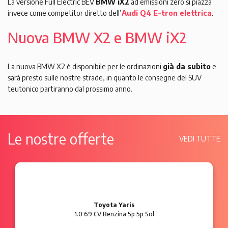
La versione Full Electric BEV
BMW iX2
ad emissioni zero si piazza
invece come competitor diretto dell’
Audi Q4 E-tron elettrica
.
Nuova BMW X2 e BMW iX2
La nuova BMW X2 è disponibile per le ordinazioni
già da subito
e
sarà presto sulle nostre strade, in quanto le consegne del SUV
teutonico partiranno dal prossimo anno.
Le nostre offerte
VEDI TUTTE
Ford Ka
1.2 8V 69 CV Benzina 3p Plus