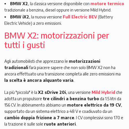
BMW X2
, la classica versione disponibile con
motore termico
tradizionale a benzina, diesel oppure in versione Mild Hybrid.
BMW iX2
, la nuova versione
Full Electric BEV
(Battery
Electric Vehicle) a zero emissioni.
BMW X2: motorizzazioni per
tutti i gusti
Agli automobilisti che apprezzano le
motorizzazioni
tradizionali
farà piacere sapere che non solo BMW X2 non ha
ancora effettuato una transizione completa alle zero emissioni ma
la scelta è ancora alquanto varia
.
La più "piccola" è la
X2 sDrive 20i
, una versione
Mild Hybrid
che
adotta un propulsore
tre cilindri a benzina turbo
da 1.5 litri da
156 CV. In abbinamento abbiamo un
motore elettrico da 19 CV
,
supportato da un sistema elettrico a 48 V e coadiuvato da un
cambio doppia frizione a 7 marce
. I CV complessivi sono 170 e
la trazione è sulle sole
ruote anteriori
.