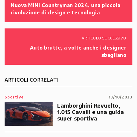
Nuova MINI Countryman 2024, una piccola
rivoluzione di design e tecnologia
ARTICOLO SUCCESSIVO
Auto brutte, a volte anche i designer
sbagliano
ARTICOLI CORRELATI
Sportive
13/10/2023
Lamborghini Revuelto,
1.015 Cavalli e una guida
super sportiva