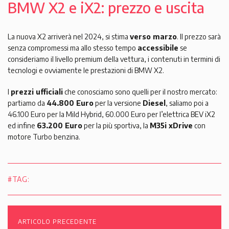
BMW X2 e iX2: prezzo e uscita
La nuova X2 arriverà nel 2024, si stima
verso marzo
. Il prezzo sarà
senza compromessi ma allo stesso tempo
accessibile
se
consideriamo il livello premium della vettura, i contenuti in termini di
tecnologi e ovviamente le prestazioni di BMW X2.
I
prezzi ufficiali
che conosciamo sono quelli per il nostro mercato:
partiamo da
44.800 Euro
per la versione
Diesel
, saliamo poi a
46.100 Euro per la Mild Hybrid, 60.000 Euro per l’elettrica BEV iX2
ed infine
63.200 Euro
per la più sportiva, la
M35i xDrive
con
motore Turbo benzina.
#TAG:
ARTICOLO PRECEDENTE