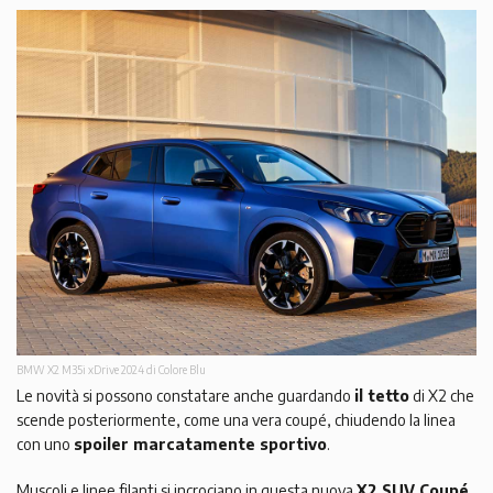
BMW X2 M35i xDrive 2024 di Colore Blu
Le novità si possono constatare anche guardando
il tetto
di X2 che
scende posteriormente, come una vera coupé, chiudendo la linea
con uno
spoiler marcatamente sportivo
.
Muscoli e linee filanti si incrociano in questa nuova
X2 SUV Coupé