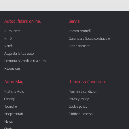
Autoo, fidarsi online.
Servizi
Auto usate
I nostri controlli
Km0
Garanzia e Soccorso stradale
Vendi
Finanziamenti
Acquista la tua auto
Permuta o Vendi la tua auto
Recensioni
AutooMag
Termini & Condizioni
Pratiche Auto
Termini e condizioni
Consigli
Privacy policy
Tecniche
Cookie policy
Neopatentati
Diritto di recesso
News
Storie