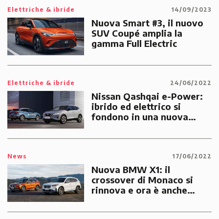
Elettriche & ibride
14/09/2023
Nuova Smart #3, il nuovo
SUV Coupé amplia la
gamma Full Electric
Elettriche & ibride
24/06/2022
Nissan Qashqai e-Power:
ibrido ed elettrico si
fondono in una nuova
tecnologia tutta
giapponese
News
17/06/2022
Nuova BMW X1: il
crossover di Monaco si
rinnova e ora è anche
elettrico. Con la iX1, BMW
punta su sportività e