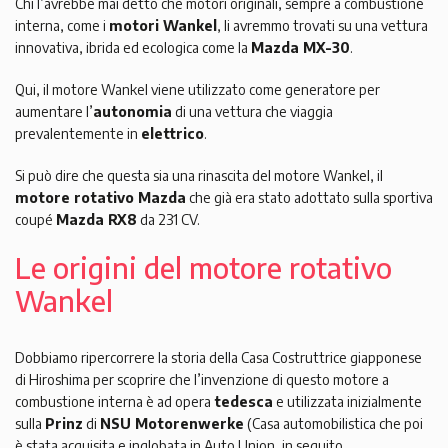
Chi l’avrebbe mai detto che motori originali, sempre a combustione
interna, come i
motori Wankel
, li avremmo trovati su una vettura
innovativa, ibrida ed ecologica come la
Mazda MX-30
.
Qui, il motore Wankel viene utilizzato come generatore per
aumentare l’
autonomia
di una vettura che viaggia
prevalentemente in
elettrico
.
Si può dire che questa sia una rinascita del motore Wankel, il
motore rotativo Mazda
che già era stato adottato sulla sportiva
coupé
Mazda RX8
da 231 CV.
Le origini del motore rotativo
Wankel
Dobbiamo ripercorrere la storia della Casa Costruttrice giapponese
di Hiroshima per scoprire che l’invenzione di questo motore a
combustione interna è ad opera
tedesca
e utilizzata inizialmente
sulla
Prinz
di
NSU Motorenwerke
(Casa automobilistica che poi
è stata acquisita e inglobata in Auto Union, in seguito