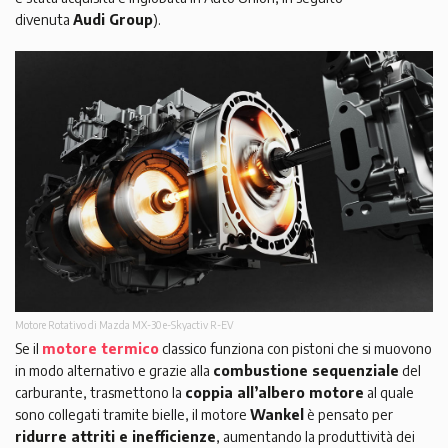
divenuta
Audi Group
).
Motore Rotativo di Mazda MX-30 e-Skyactiv R-EV
Se il
motore termico
classico funziona con pistoni che si muovono
in modo alternativo e grazie alla
combustione sequenziale
del
carburante, trasmettono la
coppia all’albero motore
al quale
sono collegati tramite bielle, il motore
Wankel
è pensato per
ridurre attriti e inefficienze
, aumentando la produttività dei