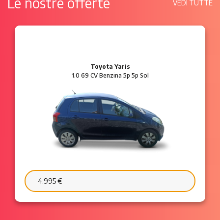
Le nostre offerte
VEDI TUTTE
Ford Ka
1.2 8V 69 CV Benzina 3p Plus
6.595 €
103 €/mese