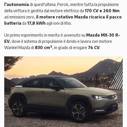
l’autonomia
di quest'ultima. Perciò, mentre tutta la propulsione
della vettura è gestita dal motore elettrico da
170 CV e 260 Nm
ad emissioni zero,
il motore rotativo Mazda ricarica il pacco
batteria
da
17,8 kWh
agli ioni di litio.
Un primo esperimento in merito è avvenuto su
Mazda MX-30 R-
EV
, dove il sistema di propulsione è ibrido e lavora con motore
3
Wankel Mazda di
830 cm
, in grado di erogare
74 CV
.