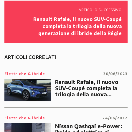
ARTICOLO SUCCESSIVO
Renault Rafale, il nuovo SUV-Coupé
completa la trilogia della nuova
generazione di ibride della Régie
ARTICOLI CORRELATI
Elettriche & ibride
30/06/2023
Renault Rafale, il nuovo
SUV-Coupé completa la
trilogia della nuova
generazione di ibride della
Régie
Elettriche & ibride
24/06/2022
Nissan Qashqai e-Power: