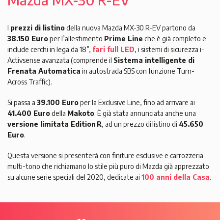
I
prezzi di listino
della nuova Mazda MX-30 R-EV partono da
38.150 Euro
per l’allestimento
Prime Line
che è già completo e
include cerchi in lega da 18”,
fari full LED
, i sistemi di sicurezza i-
Activsense avanzata (comprende il
Sistema intelligente di
Frenata Automatica
in autostrada SBS con funzione Turn-
Across Traffic).
Si passa a
39.100 Euro
per la Exclusive Line, fino ad arrivare ai
41.400 Euro
della
Makoto
. È già stata annunciata anche una
versione limitata Edition R
, ad un prezzo di listino di
45.650
Euro
.
Questa versione si presenterà con finiture esclusive e carrozzeria
multi-tono che richiamano lo stile più puro di Mazda già apprezzato
su alcune serie speciali del 2020, dedicate ai
100 anni della Casa
.