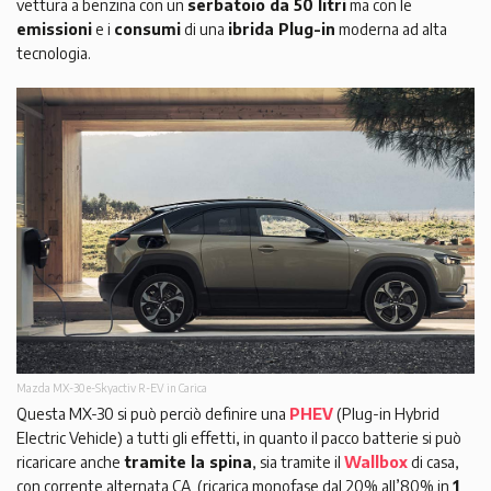
vettura a benzina con un
serbatoio da 50 litri
ma con le
emissioni
e i
consumi
di una
ibrida Plug-in
moderna ad alta
tecnologia.
Mazda MX-30 e-Skyactiv R-EV in Carica
Questa MX-30 si può perciò definire una
PHEV
(Plug-in Hybrid
Electric Vehicle) a tutti gli effetti, in quanto il pacco batterie si può
ricaricare anche
tramite la spina
, sia tramite il
Wallbox
di casa,
con corrente alternata CA (ricarica monofase dal 20% all’80% in
1