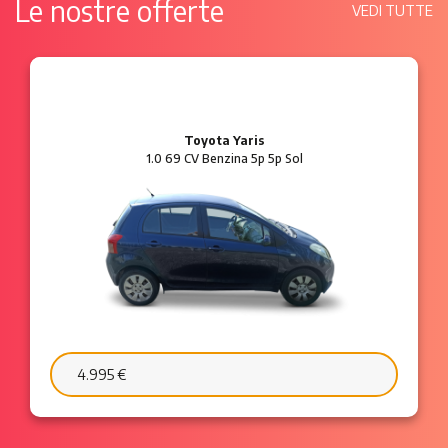
Le nostre offerte
VEDI TUTTE
Ford Ka
1.2 8V 69 CV Benzina 3p Plus
6.595 €
103 €/mese