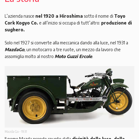
L’azienda nasce
nel 1920 a Hiroshima
sotto il nome di
Toyo
Cork Kogyo Co.
e all’inizio si occupa di tutt’altro:
produzione di
sughero.
Solo nel 1927 si converte alla meccanica dando alla luce, nel 1931 a
MazdaGo
, un motocarro a tre ruote, un mezzo da lavoro che
assomiglia molto al nostro
Moto Guzzi Ercole
.
Mazda Go - 1931
Il nome Mazda prende spunto dalla
divinità della luce, della