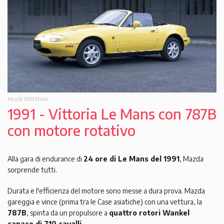
Mazda MX5 Miata
1991 - Vittoria Le Mans con 787B
con motore rotativo
Alla gara di endurance di
24 ore di Le Mans del 1991
, Mazda
sorprende tutti.
Durata e l'efficienza del motore sono messe a dura prova. Mazda
gareggia e vince (prima tra le Case asiatiche) con una vettura, la
787B
, spinta da un propulsore a
quattro rotori Wankel
capace di 710 cavalli
.