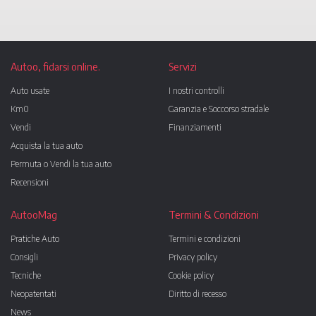
Autoo, fidarsi online.
Servizi
Auto usate
I nostri controlli
Km0
Garanzia e Soccorso stradale
Vendi
Finanziamenti
Acquista la tua auto
Permuta o Vendi la tua auto
Recensioni
AutooMag
Termini & Condizioni
Pratiche Auto
Termini e condizioni
Consigli
Privacy policy
Tecniche
Cookie policy
Neopatentati
Diritto di recesso
News