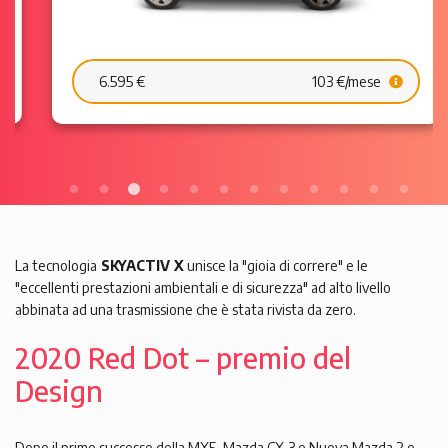
6.595 €
103 €/mese
La tecnologia
SKYACTIV X
unisce la "gioia di correre" e le
"eccellenti prestazioni ambientali e di sicurezza" ad alto livello
abbinata ad una trasmissione che è stata rivista da zero.
2020 Red Dot – premio del
Design
Dopo il primo successo della MX5, Mazda CX-3 e Nuova Mazda 2 e