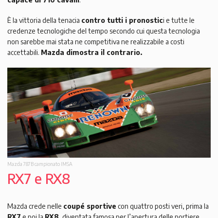
È la vittoria della tenacia
contro tutti i pronostic
i e tutte le
credenze tecnologiche del tempo secondo cui questa tecnologia
non sarebbe mai stata ne competitiva ne realizzabile a costi
accettabili.
Mazda dimostra il contrario.
Mazda 787B campionato IMSA
RX7 e RX8
Mazda crede nelle
coupé sportive
con quattro posti veri, prima la
RX7
e poi la
RX8
, diventata famosa per l’apertura delle portiere