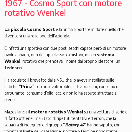
1967 - Cosmo Sport con motore
rotativo Wenkel
La piccola Cosmo Sport
è la prima a portare in dote quello che
diventerà una religione dell’azienda.
È infatti una sportiva con due posti secchi capace però di un motore
rivoluzionario, non del tipo classico a pistoni, ma un
sistema
Wankel
, rotativo che prendeva il nome dal proprio ideatore, un
tedesco
.
Ha acquisito il brevetto dalla NSU che lo aveva installato sulle
mitiche
“Prinz”
con notevoli problemi di vibrazioni, consumo di
carburante, consumo d’olio, ecc. e non lo ha saputo sfruttare a
pieno.
Mazda lancia il
motore rotativo Wenkel
su una vettura di serie e
di fatto ottiene il risultato di ripetuti tentativi ed errori, che la
squadra di ingegneri del gruppo
“
Rotary 47
” hanno saputo, con
volontà al limite dell’ossessione, portare a termine nonostante