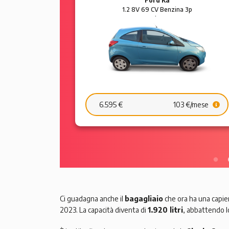
Ford Ka
 5p Sol
1.2 8V 69 CV Benzina 3p
Plus
6.595 €
103 €/mese
Ci guadagna anche il
bagagliaio
che ora ha una capie
2023. La capacità diventa di
1.920 litri
, abbattendo lo