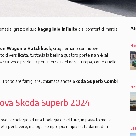
A
omasia, grazie al suo
bagagliaio infinito
e al comfort di marcia
N
ion Wagon e Hatchback
, si aggiornano con nuove
diversificata, tuttavia la berlina quattro porte
non è al
 sarà invece prodotta per i mercati del nord Europa, come quello
a più popolare famigliare, chiamata anche
Skoda Superb Combi
N
nuova Skoda Superb 2024
ove tecnologie ad una tipologia di vetture, in passato molto
ometri per lavoro, ma oggi sempre più rimpiazzata dai moderni
El