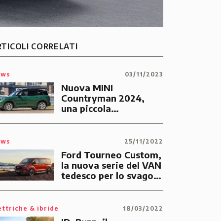
RTICOLI CORRELATI
ews
03/11/2023
Nuova MINI
Countryman 2024,
una piccola
rivoluzione di design e
tecnologia
ews
25/11/2022
Ford Tourneo Custom,
la nuova serie del VAN
tedesco per lo svago e
per il lavoro
ettriche & ibride
18/03/2022