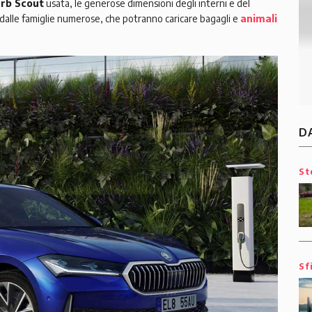
rb Scout
usata, le generose dimensioni degli interni e del
 dalle famiglie numerose, che potranno caricare bagagli e
animali
D
St
Sf