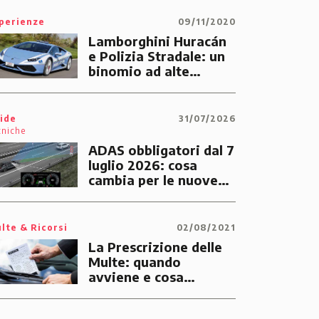
perienze
09/11/2020
Lamborghini Huracán
e Polizia Stradale: un
binomio ad alte
prestazioni dedicato
alle emergenze dei
cittadini
ide
31/07/2026
cniche
ADAS obbligatori dal 7
luglio 2026: cosa
cambia per le nuove
auto
lte & Ricorsi
02/08/2021
La Prescrizione delle
Multe: quando
avviene e cosa
significa