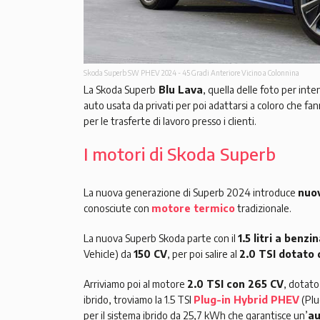
Skoda Superb SW PHEV 2024 - 45 Gradi Anteriore Vicino a Colonnina
La Skoda Superb
Blu Lava
, quella delle foto per int
auto usata da privati per poi adattarsi a coloro che fa
per le trasferte di lavoro presso i clienti.
I motori di Skoda Superb
La nuova generazione di Superb 2024 introduce
nuov
conosciute con
motore termico
tradizionale.
La nuova Superb Skoda parte con il
1.5 litri a benzi
Vehicle) da
150 CV
, per poi salire al
2.0 TSI dotato 
Arriviamo poi al motore
2.0 TSI con 265 CV
, dotato
ibrido, troviamo la 1.5 TSI
Plug-in Hybrid PHEV
(Plu
per il sistema ibrido da 25,7 kWh che garantisce un’
au