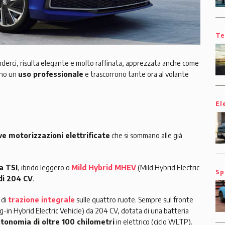
Te
enderci, risulta elegante e molto raffinata, apprezzata anche come
nno un
uso professionale
e trascorrono tante ora al volante
El
e motorizzazioni elettrificate
che si sommano alle già
na TSI
, ibrido leggero o
Mild Hybrid MHEV
(Mild Hybrid Electric
Sp
di 204 CV
.
 di
trazione integrale
sulle quattro ruote. Sempre sul fronte
g-in Hybrid Electric Vehicle) da 204 CV, dotata di una batteria
tonomia di oltre 100 chilometri
in elettrico (ciclo WLTP).