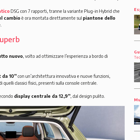
Es
tico
DSG con 7 rapporti, tranne la variante Plug-in Hybrid che
el cambio
è ora montata direttamente sul
piantone dello
.
Superb
Gu
utto nuovo
, volto ad ottimizzare l’esperienza a bordo di
Te
 da 10’’
con un’architettura innovativa e nuove funzioni,
 di quelli classici fisici, presenti sulla console centrale.
secondo
display centrale da 12,9’’
, dal design pulito.
Mu