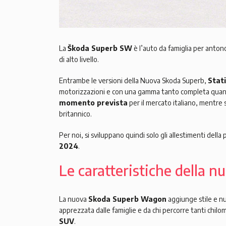
La
Škoda Superb SW
è l’auto da famiglia per anton
di alto livello.
Entrambe le versioni della Nuova Skoda Superb,
Stat
motorizzazioni e con una gamma tanto completa quanto 
momento prevista
per il mercato italiano, mentre
britannico.
Per noi, si sviluppano quindi solo gli allestimenti dell
2024
.
Le caratteristiche della 
La nuova
Skoda Superb Wagon
aggiunge stile e nu
apprezzata dalle famiglie e da chi percorre tanti chil
SUV
.