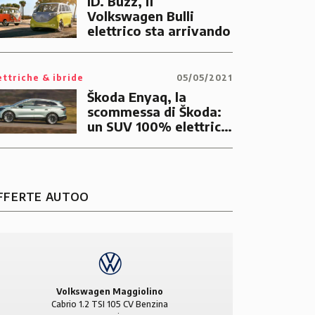
ID. Buzz, il
Volkswagen Bulli
elettrico sta arrivando
ettriche & ibride
05/05/2021
Škoda Enyaq, la
scommessa di Škoda:
un SUV 100% elettrico
con prezzo da 35.950€
FFERTE AUTOO
Volkswagen Maggiolino
Cabrio 1.2 TSI 105 CV Benzina