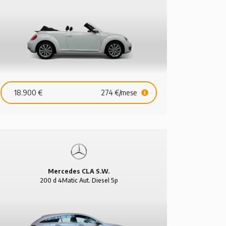
BMW Serie 1
BMW
2p Design
118d Diesel 5p Urban
420 d Di
18.900 €
274 €/mese
11.895 €
181 €/mese
24.490 €
Mercedes CLA S.W.
200 d 4Matic Aut. Diesel 5p
Sport