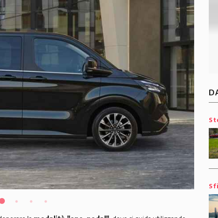
D
St
Sf