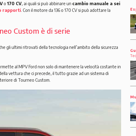
CV
o
170 CV
, ai quali si può abbinare un
cambio manuale a sei
Es
 rapporti
. Con il motore da 136 o 170 CV si può adottare la
rneo Custom è di serie
gli ultimi ritrovati della tecnologia nell’ambito della sicurezza
Gu
Te
ermette al MPV Ford non solo di mantenere la velocità costante in
della vettura che ci precede, il tutto grazie ad un sistema di
anteriore di Tourneo Custom.
Mu