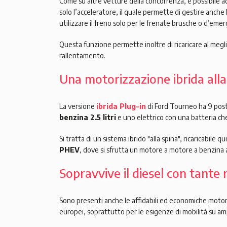
Come su altre vetture della concorrenza, è possibile 
solo l’acceleratore, il quale permette di gestire anche
utilizzare il freno solo per le frenate brusche o d’eme
Questa funzione permette inoltre di ricaricare al megli
rallentamento.
Una motorizzazione ibrida alla
La versione
ibrida Plug-in
di Ford Tourneo ha 9 post
benzina 2.5 litri
e uno elettrico con una batteria c
Si tratta di un sistema ibrido "alla spina", ricaricabile 
PHEV
, dove si sfrutta un motore a motore a benzina
Sopravvive il diesel con tante 
Sono presenti anche le affidabili ed economiche motor
europei, soprattutto per le esigenze di mobilità su am