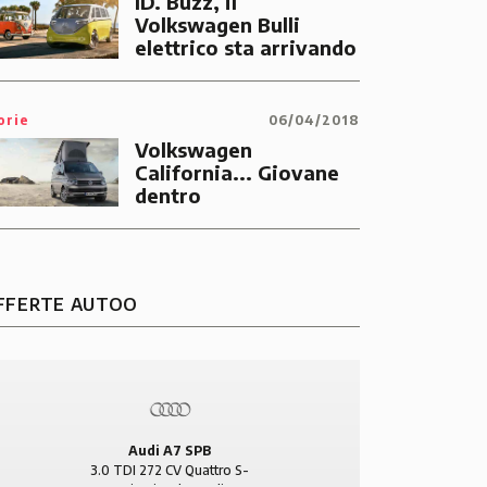
ID. Buzz, il
Volkswagen Bulli
elettrico sta arrivando
orie
06/04/2018
Volkswagen
California... Giovane
dentro
BMW Serie 1
BMW
118d Diesel 5p Urban
420 d Di
FFERTE AUTOO
11.895 €
181 €/mese
24.490 €
Audi A7 SPB
3.0 TDI 272 CV Quattro S-