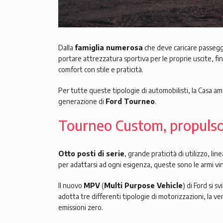
Dalla
famiglia numerosa
che deve caricare passegg
portare attrezzatura sportiva per le proprie uscite, fin
comfort con stile e praticità.
Per tutte queste tipologie di automobilisti, la Casa a
generazione di
Ford Tourneo
.
Tourneo Custom, propulsor
Otto posti di serie
, grande praticità di utilizzo, li
per adattarsi ad ogni esigenza, queste sono le armi v
Il nuovo
MPV
(
Multi Purpose Vehicle
) di Ford si 
adotta tre differenti tipologie di motorizzazioni, la ve
emissioni zero.