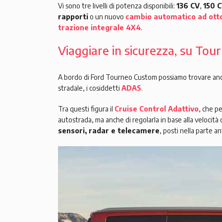
Vi sono tre livelli di potenza disponibili:
136 CV
,
150 
rapporti
o un nuovo
cambio automatico ad otto
trazione integrale 4X4
.
Viaggiare in sicurezza, su Tou
A bordo di Ford Tourneo Custom possiamo trovare anche 
stradale, i cosiddetti
ADAS
.
Tra questi figura il
Cruise Control Adattivo
, che p
autostrada, ma anche di regolarla in base alla velocità 
sensori, radar e telecamere
, posti nella parte 