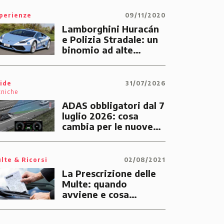
perienze
09/11/2020
Lamborghini Huracán
e Polizia Stradale: un
binomio ad alte
prestazioni dedicato
alle emergenze dei
cittadini
ide
31/07/2026
cniche
ADAS obbligatori dal 7
luglio 2026: cosa
cambia per le nuove
auto
lte & Ricorsi
02/08/2021
La Prescrizione delle
Multe: quando
avviene e cosa
significa