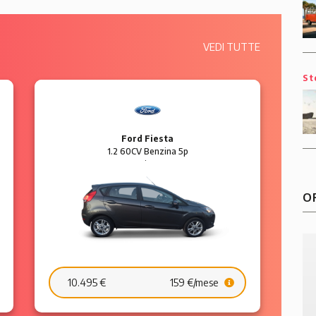
VEDI TUTTE
St
Ford Fiesta
1.2 60CV Benzina 5p
Business
O
10.495 €
159 €/mese