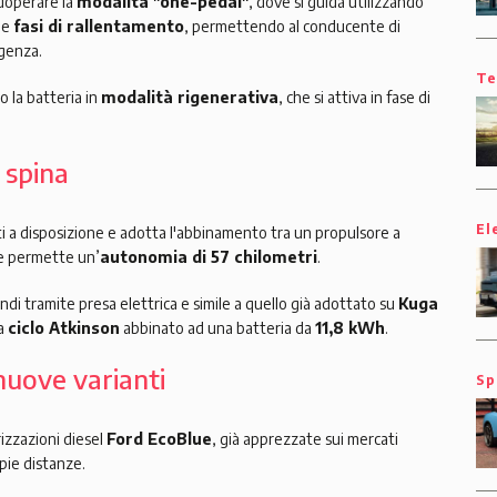
adoperare la
modalità "one-pedal"
, dove si guida utilizzando
 le
fasi di rallentamento
, permettendo al conducente di
rgenza.
Te
o la batteria in
modalità rigenerativa
, che si attiva in fase di
 spina
El
i a disposizione e adotta l'abbinamento tra un propulsore a
he permette un’
autonomia di 57 chilometri
.
quindi tramite presa elettrica e simile a quello già adottato su
Kuga
 a
ciclo Atkinson
abbinato ad una batteria da
11,8 kWh
.
nuove varianti
Sp
izzazioni diesel
Ford EcoBlue
, già apprezzate sui mercati
pie distanze.