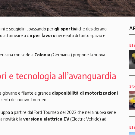
A
ini e seggiolini, passando per
gli sportivi
che desiderano
o ad arrivare a chi
per lavoro
necessita di tanto spazio e
El
mericana con sede a
Colonia
(Germania) propone la nuova
i e tecnologia all’avanguardia
St
nea giovane e filante e grande
disponibilità di motorizzazioni
incenti del nuovo Tourneo.
sviluppa a partire dal Ford Tourneo del 2022 che nella nuova serie
ra novità è la
versione elettrica EV
(Electric Vehicle) ad
El