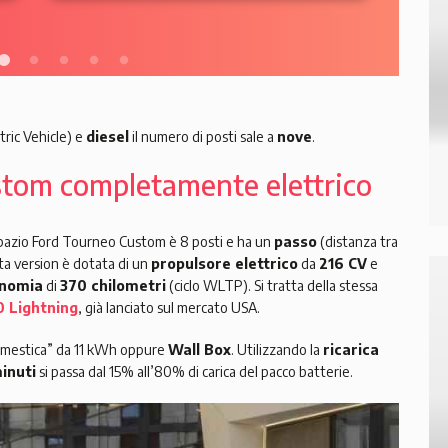
tric Vehicle) e
diesel
il numero di posti sale a
nove
.
stom completamente elettrico
tispazio Ford Tourneo Custom è 8 posti e ha un
passo
(distanza tra
sta version è dotata di un
propulsore elettrico
da
216 CV
e
nomia
di
370 chilometri
(ciclo WLTP). Si tratta della stessa
0 Lightning
, già lanciato sul mercato USA.
omestica” da 11 kWh oppure
Wall Box
. Utilizzando la
ricarica
inuti
si passa dal 15% all’80% di carica del pacco batterie.