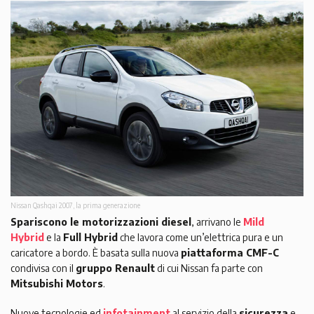
Nissan Qashqai 2007, la prima generazione
Spariscono le motorizzazioni diesel
, arrivano le
Mild
Hybrid
e la
Full Hybrid
che lavora come un’elettrica pura e un
caricatore a bordo. È basata sulla nuova
piattaforma CMF-C
condivisa con il
gruppo Renault
di cui Nissan fa parte con
Mitsubishi Motors
.
Nuove tecnologie ed
infotainment
al servizio della
sicurezza
e