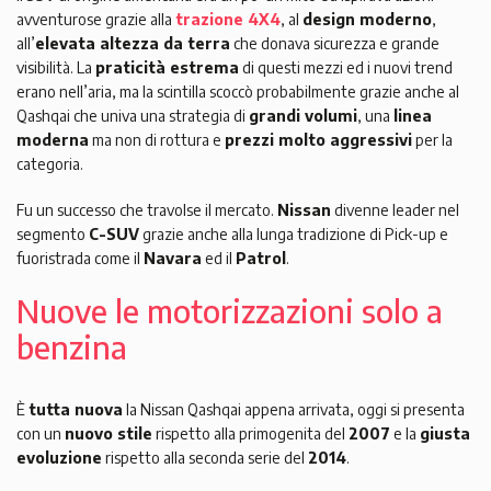
avventurose grazie alla
trazione 4X4
, al
design moderno
,
all’
elevata altezza da terra
che donava sicurezza e grande
visibilità. La
praticità estrema
di questi mezzi ed i nuovi trend
erano nell’aria, ma la scintilla scoccò probabilmente grazie anche al
Qashqai che univa una strategia di
grandi volumi
, una
linea
moderna
ma non di rottura e
prezzi molto aggressivi
per la
categoria.
Fu un successo che travolse il mercato.
Nissan
divenne leader nel
segmento
C-SUV
grazie anche alla lunga tradizione di Pick-up e
fuoristrada come il
Navara
ed il
Patrol
.
Nuove le motorizzazioni solo a
benzina
È
tutta nuova
la Nissan Qashqai appena arrivata, oggi si presenta
con un
nuovo stile
rispetto alla primogenita del
2007
e la
giusta
evoluzione
rispetto alla seconda serie del
2014
.