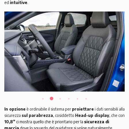
ed
intuitive
.
In opzione
è ordinabile il sistema per
proiettare
i dati sensibili alla
sicurezza
sul parabrezza
, cosiddetto
Head-up display
, che con
10,8”
ci mostra quello che è prioritario per la
sicurezza di
marcia
dove lo sguardo del guidatore si volge naturalmente.