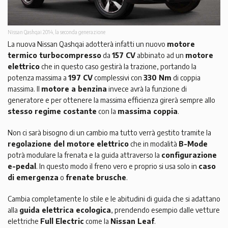
Nissan Qashqai 2014, la seconda generazione
La nuova Nissan Qashqai adotterà infatti un nuovo
motore
termico turbocompresso
da
157 CV
abbinato ad un
motore
elettrico
che in questo caso gestirà la trazione, portando la
potenza massima a
197 CV
complessivi con
330 Nm
di coppia
massima. Il
motore a benzina
invece avrà la funzione di
generatore e per ottenere la massima efficienza girerà sempre allo
stesso regime costante
con la
massima coppia
.
Non ci sarà bisogno di un cambio ma tutto verrà gestito tramite la
regolazione del motore elettrico
che in modalità
B-Mode
potrà modulare la frenata e la guida attraverso la
configurazione
e-pedal
. In questo modo il freno vero e proprio si usa solo in
caso
di emergenza
o
frenate brusche
.
Cambia completamente lo stile e le abitudini di guida che si adattano
alla
guida elettrica ecologica
, prendendo esempio dalle vetture
elettriche
Full Electric
come la
Nissan Leaf
.