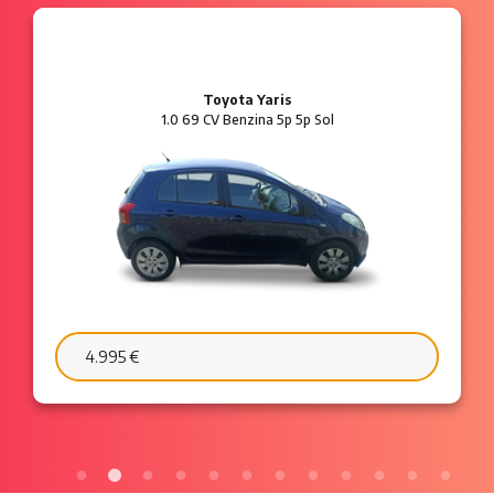
Ford Ka
1.2 8V 69 CV Benzina 3p Plus
6.595 €
103 €/mese