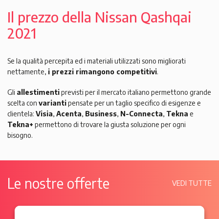
Il prezzo della Nissan Qashqai
2021
Se la qualità percepita ed i materiali utilizzati sono migliorati
nettamente,
i prezzi rimangono competitivi
.
Gli
allestimenti
previsti per il mercato italiano permettono grande
scelta con
varianti
pensate per un taglio specifico di esigenze e
clientela:
Visia
,
Acenta
,
Business
,
N-Connecta
,
Tekna
e
Tekna+
permettono di trovare la giusta soluzione per ogni
bisogno.
Le nostre offerte
VEDI TUTTE