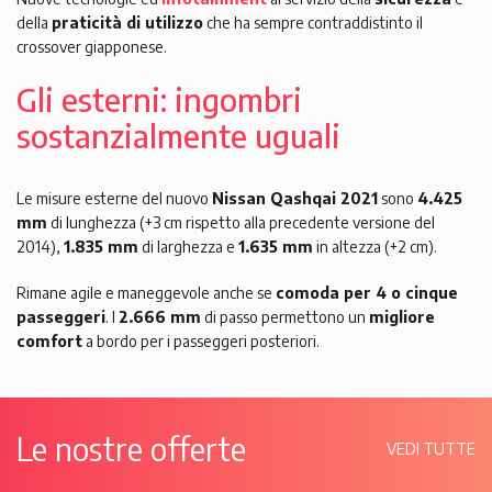
della
praticità di utilizzo
che ha sempre contraddistinto il
crossover giapponese.
Gli esterni: ingombri
sostanzialmente uguali
Le misure esterne del nuovo
Nissan Qashqai 2021
sono
4.425
mm
di lunghezza (+3 cm rispetto alla precedente versione del
2014),
1.835 mm
di larghezza e
1.635 mm
in altezza (+2 cm).
Rimane agile e maneggevole anche se
comoda per 4 o cinque
passeggeri
. I
2.666 mm
di passo permettono un
migliore
comfort
a bordo per i passeggeri posteriori.
Le nostre offerte
VEDI TUTTE