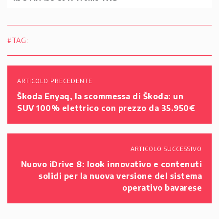
#TAG:
ARTICOLO PRECEDENTE
Škoda Enyaq, la scommessa di Škoda: un
SUV 100% elettrico con prezzo da 35.950€
ARTICOLO SUCCESSIVO
Nuovo iDrive 8: look innovativo e contenuti
solidi per la nuova versione del sistema
operativo bavarese