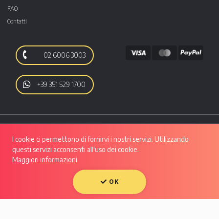
FAQ
Contatti
02 6006 3003
+39 351 529 1700
I cookie ci permettono di fornirvi i nostri servizi. Utilizzando
questi servizi acconsenti all'uso dei cookie.
Maggiori informazioni
Autoo srl | Viale Luigi Majno, 28 - CAP 20129, MILANO | P.IVA: 10133550961 |
REA: MI - 2508280 | Capitale Sociale: Euro 50.607,29 i.v.
Condividi su:
OK