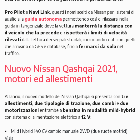
Pro Pilot
e
Navi Link
, questi i nomi scelti da Nissan per i sistemi di
ausilio alla
guida autonoma
permettendo così di rilassarsi nella
guida in tangenziale dove la vettura
manterrà la distanza con
il veicolo che la precede
e
rispetterà i limiti di velocità
rilevati
dalla lettura dei segnali stradali, incrociando i dati con quelli
che arrivano da GPS e database, fino a
fermarsi da sola
nel
traffico.
Nuovo Nissan Qashqai 2021,
motori ed allestimenti
Al lancio, il nuovo modello del Nissan Qashqai si presenta con
tre
allestimenti
,
due tipologie di trazione
,
due cambi
e
due
motorizzazioni
entrambe a
benzina in modalità mild-hybrid
con sistema di alimentazione elettrico a
12 V
:
Mild Hybrid 140 CV cambio manuale 2WD (due ruote motrici)
Visia