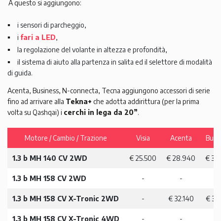
A questo si aggiungono:
i sensori di parcheggio,
i
fari a LED
,
la regolazione del volante in altezza e profondità,
il sistema di aiuto alla partenza in salita ed il selettore di modalità
di guida.
Acenta, Business, N-connecta, Tecna aggiungono accessori di serie
fino ad arrivare alla
Tekna+
che adotta addirittura (per la prima
volta su Qashqai) i
cerchi in lega da 20”
.
Motore / Cambio / Trazione
Visia
Acenta
Busi
1.3 b MH 140 CV
2WD
€ 25.500
€ 28.940
€ 30
1.3 b MH 158 CV
2WD
-
-
-
1.3 b MH 158 CV
X-Tronic 2WD
-
€ 32.140
€ 33
1.3 b MH 158 CV
X-Tronic 4WD
-
-
-