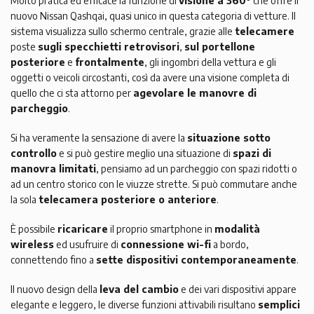
Molto pratica ed efficace la funzione di
visione a 360°
che offre il
nuovo Nissan Qashqai, quasi unico in questa categoria di vetture. Il
sistema visualizza sullo schermo centrale, grazie alle
telecamere
poste
sugli specchietti retrovisori
,
sul portellone
posteriore
e
frontalmente
, gli ingombri della vettura e gli
oggetti o veicoli circostanti, così da avere una visione completa di
quello che ci sta attorno per
agevolare le manovre di
parcheggio
.
Si ha veramente la sensazione di avere la
situazione sotto
controllo
e si può gestire meglio una situazione di
spazi di
manovra limitati
, pensiamo ad un parcheggio con spazi ridotti o
ad un centro storico con le viuzze strette. Si può commutare anche
la sola
telecamera posteriore o anteriore
.
È possibile
ricaricare
il proprio smartphone in
modalità
wireless
ed usufruire di
connessione wi-fi
a bordo,
connettendo fino a
sette dispositivi contemporaneamente
.
Il nuovo design della
leva del cambio
e dei vari dispositivi appare
elegante e leggero, le diverse funzioni attivabili risultano
semplici