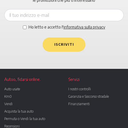
le promozioni che più ti interessano
Ho letto e accetto l'
informativa sulla privacy
ISCRIVITI
Autoo, fidarsi online.
Servizi
Auto usate
I nostri controlli
Km0
Garanzia e Soccorso stradale
Vendi
Finanziamenti
Acquista la tua auto
Permuta o Vendi la tua auto
Recensioni