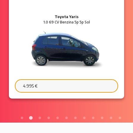
Ford Ka
1.2 8V 69 CV Benzina 3p Plus
6.595 €
103 €/mese