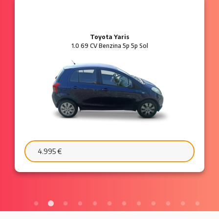
Ford Ka
1.2 8V 69 CV Benzina 3p Plus
6.595 €
103 €/mese