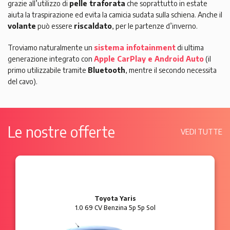
grazie all’utilizzo di
pelle traforata
che soprattutto in estate
aiuta la traspirazione ed evita la camicia sudata sulla schiena. Anche il
volante
può essere
riscaldato
, per le partenze d’inverno.
Troviamo naturalmente un
sistema infotainment
di ultima
generazione integrato con
Apple CarPlay e Android Auto
(il
primo utilizzabile tramite
Bluetooth
, mentre il secondo necessita
del cavo).
Le nostre offerte
VEDI TUTTE
Ford Ka
1.2 8V 69 CV Benzina 3p Plus