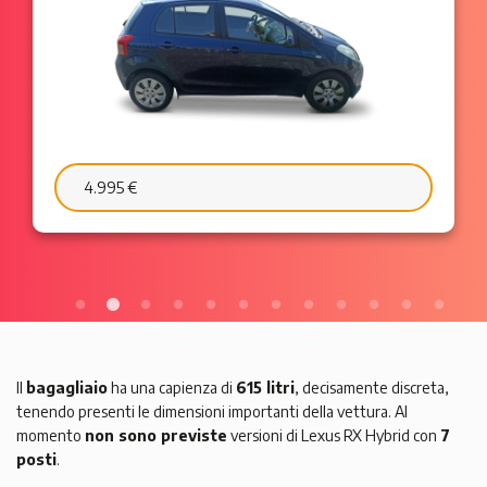
6.595 €
103 €/mese
Il
bagagliaio
ha una capienza di
615 litri
, decisamente discreta,
tenendo presenti le dimensioni importanti della vettura. Al
momento
non sono previste
versioni di Lexus RX Hybrid con
7
posti
.