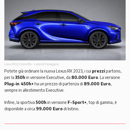
Lexus RX di Colore Blu - Laterale Passeggero
Potete già ordinare la nuova Lexus RX 2023, i cui
prezzi
partono,
per la
350h
in versione Executive, da
80.000 Euro
. La versione
Plug-in 450h+
ha un prezzo di partenza di
89.000 Euro
,
sempre in allestimento Executive.
Infine, la sportiva
500h
in versione
F-Sport+
, top di gamma, è
disponibile a circa
99.000 Euro
di listino.