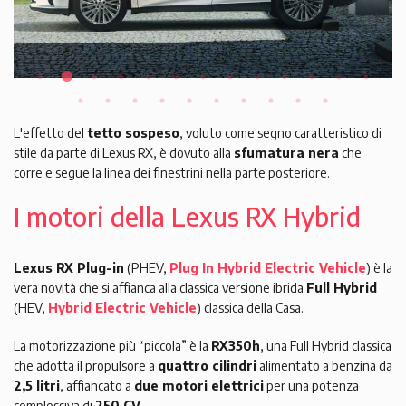
L'effetto del
tetto sospeso
, voluto come segno caratteristico di
stile da parte di Lexus RX, è dovuto alla
sfumatura nera
che
corre e segue la linea dei finestrini nella parte posteriore.
I motori della Lexus RX Hybrid
Lexus RX Plug-in
(PHEV,
Plug In Hybrid Electric Vehicle
) è la
vera novità che si affianca alla classica versione ibrida
Full Hybrid
(HEV,
Hybrid Electric Vehicle
) classica della Casa.
La motorizzazione più “piccola” è la
RX350h
, una Full Hybrid classica
che adotta il propulsore a
quattro cilindri
alimentato a benzina da
2,5 litri
, affiancato a
due motori elettrici
per una potenza
complessiva di
250 CV
.