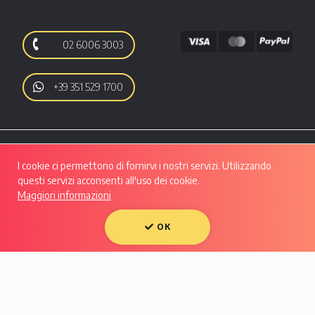
02 6006 3003
+39 351 529 1700
I cookie ci permettono di fornirvi i nostri servizi. Utilizzando
questi servizi acconsenti all'uso dei cookie.
Maggiori informazioni
Autoo srl | Viale Luigi Majno, 28 - CAP 20129, MILANO | P.IVA: 10133550961 |
REA: MI - 2508280 | Capitale Sociale: Euro 50.607,29 i.v.
Condividi su:
OK