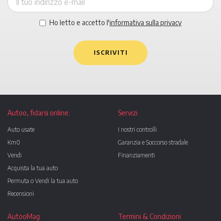
Ho letto e accetto l'
informativa sulla privacy
ISCRIVITI
Autoo, fidarsi online.
Servizi
Auto usate
I nostri controlli
Km0
Garanzia e Soccorso stradale
Vendi
Finanziamenti
Acquista la tua auto
Permuta o Vendi la tua auto
Recensioni
AutooMag
Termini & Condizioni