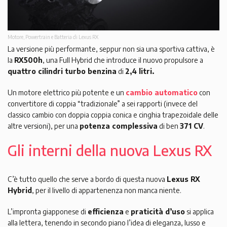
Motore, Powertrain e Batteria di Lexus RX
La versione più performante, seppur non sia una sportiva cattiva, è
la
RX500h
, una Full Hybrid che introduce il nuovo propulsore a
quattro cilindri turbo benzina
di
2,4 litri.
Un motore elettrico più potente e un
cambio automatico
con
convertitore di coppia “tradizionale” a sei rapporti (invece del
classico cambio con doppia coppia conica e cinghia trapezoidale delle
altre versioni), per una
potenza complessiva
di ben
371 CV
.
Gli interni della nuova Lexus RX
C’è tutto quello che serve a bordo di questa nuova
Lexus RX
Hybrid
, per il livello di appartenenza non manca niente.
L’impronta giapponese di
efficienza
e
praticità d’uso
si applica
alla lettera, tenendo in secondo piano l’idea di eleganza, lusso e