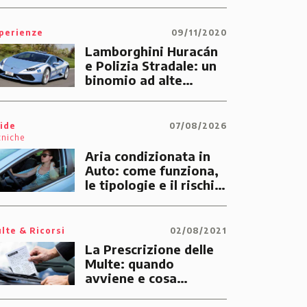
perienze
09/11/2020
Lamborghini Huracán
e Polizia Stradale: un
binomio ad alte
prestazioni dedicato
alle emergenze dei
cittadini
ide
07/08/2026
cniche
Aria condizionata in
Auto: come funziona,
le tipologie e il rischio
di multe
lte & Ricorsi
02/08/2021
La Prescrizione delle
Multe: quando
avviene e cosa
significa