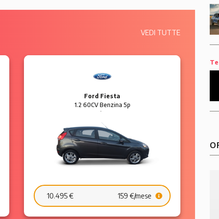
VEDI TUTTE
Te
Ford Fiesta
1.2 60CV Benzina 5p
Business
O
10.495 €
159 €/mese