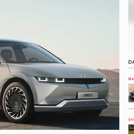
D
N
St