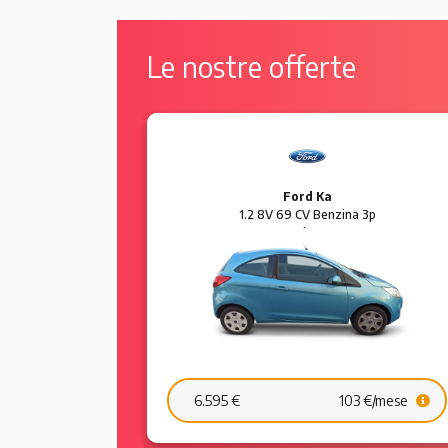
Le nostre offerte
Ford Ka
 5p Sol
1.2 8V 69 CV Benzina 3p
Plus
6.595 €
103 €/mese