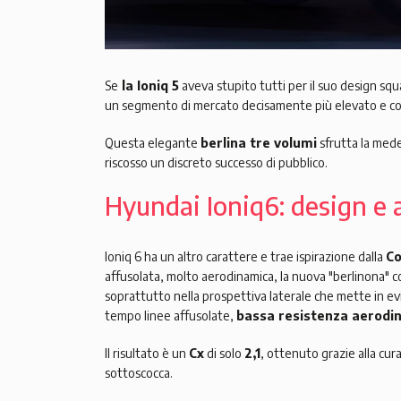
Se
la Ioniq 5
aveva stupito tutti per il suo design squ
un segmento di mercato decisamente più elevato e co
Questa elegante
berlina tre volumi
sfrutta la mede
riscosso un discreto successo di pubblico.
Hyundai Ioniq6: design e
Ioniq 6 ha un altro carattere e trae ispirazione dalla
Co
affusolata, molto aerodinamica, la nuova "berlinona" 
soprattutto nella prospettiva laterale che mette in ev
tempo linee affusolate,
bassa resistenza aerodi
Il risultato è un
Cx
di solo
2,1
, ottenuto grazie alla cur
sottoscocca.