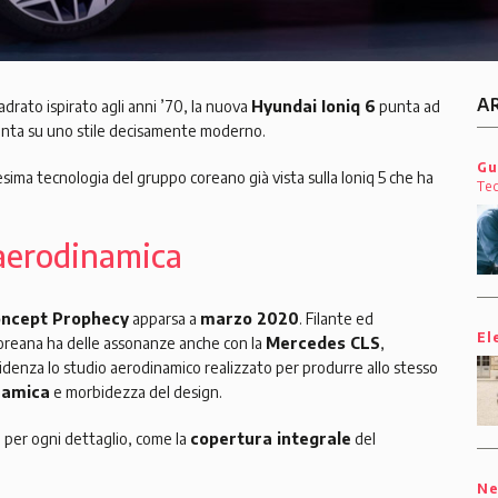
A
adrato ispirato agli anni ’70, la nuova
Hyundai
Ioniq 6
punta ad
nta su uno stile decisamente moderno.
Gu
sima tecnologia del gruppo coreano già vista sulla Ioniq 5 che ha
Te
 aerodinamica
ncept Prophecy
apparsa a
marzo 2020
. Filante ed
El
coreana ha delle assonanze anche con la
Mercedes CLS
,
idenza lo studio aerodinamico realizzato per produrre allo stesso
namica
e morbidezza del design.
a per ogni dettaglio, come la
copertura integrale
del
N