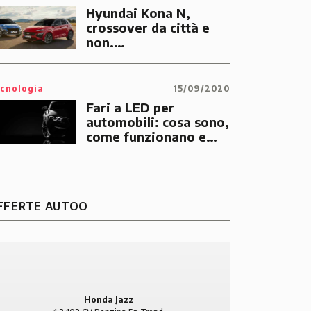
nuova versione
Hyundai Kona N,
elettrica
crossover da città e
non.
Performance&Electric:
le due anime della
coreana
cnologia
15/09/2020
Fari a LED per
automobili: cosa sono,
come funzionano e
BMW Serie 1
BMW
perché hanno successo
118d Diesel 5p Urban
420 d Di
FFERTE AUTOO
11.895 €
181 €/mese
24.490 €
Honda Jazz