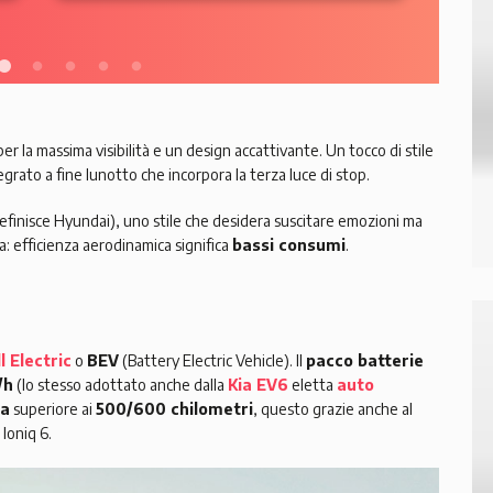
 per la massima visibilità e un design accattivante. Un tocco di stile
grato a fine lunotto che incorpora la terza luce di stop.
efinisce Hyundai), uno stile che desidera suscitare emozioni ma
: efficienza aerodinamica significa
bassi consumi
.
l Electric
o
BEV
(Battery Electric Vehicle). Il
pacco batterie
/h
(lo stesso adottato anche dalla
Kia EV6
eletta
auto
ia
superiore ai
500/600 chilometri
, questo grazie anche al
Ioniq 6.