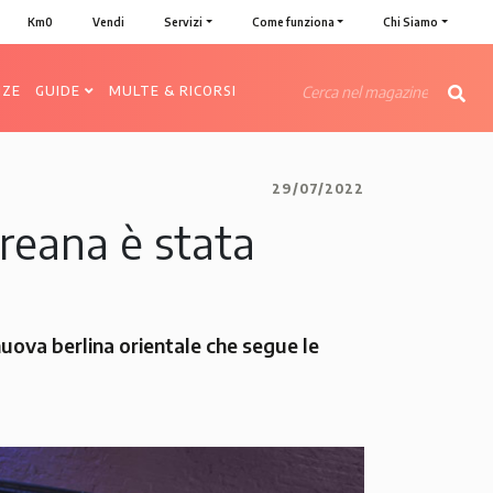
Km0
Vendi
Servizi
Come funziona
Chi Siamo
NZE
GUIDE
MULTE & RICORSI
29/07/2022
oreana è stata
nuova berlina orientale che segue le