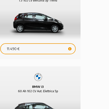
1.3 102 CV Benzina 5p Trend
11.490 €
BMW i3
60 Ah 102 CV Aut. Elettrica 5p