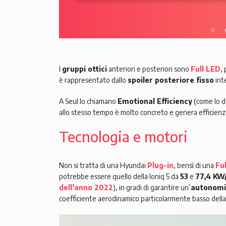
I
gruppi ottici
anteriori e posteriori sono
Full LED
,
è rappresentato dallo
spoiler posteriore fisso
inte
A Seul lo chiamano
Emotional Efficiency
(come lo d
allo stesso tempo è molto concreto e genera efficienza
Tecnologia e motori
Non si tratta di una Hyundai
Plug-in
, bensì di una
Ful
potrebbe essere quello della Ioniq 5 da
53
e
77,4 KW
dell’anno 2022
), in gradi di garantire un’
autonom
coefficiente aerodinamico particolarmente basso della 