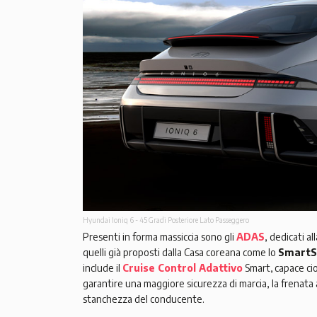
Hyundai Ioniq 6 - 45 Gradi Posteriore Lato Passeggero
Presenti in forma massiccia sono gli
ADAS
, dedicati a
quelli già proposti dalla Casa coreana come lo
SmartS
include il
Cruise Control Adattivo
Smart, capace cio
garantire una maggiore sicurezza di marcia, la frenata
stanchezza del conducente.