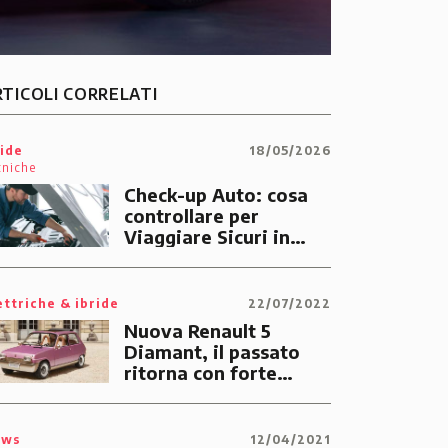
RTICOLI CORRELATI
ide
18/05/2026
cniche
Check-up Auto: cosa
controllare per
Viaggiare Sicuri in
Estate
ettriche & ibride
22/07/2022
Nuova Renault 5
Diamant, il passato
ritorna con forte
personalità per
salutare i 50 anni della
francesina, in una
ews
12/04/2021