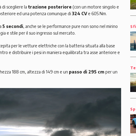
à di scegliere la
trazione posteriore
(con un motore singolo e
osteriore ed una potenza comunque di
324 CV
e 605 Nm.
ca
5 secondi
, anche se le performance pure non sono nel mirino
Sf
a e stile per il suo ingresso sul mercato.
epita per le vetture elettriche con la batteria situata alla base
ntro e distribuire i pesi in maniera equilibrata tra asse anteriore e
Te
ghezza 188 cm, altezza di 149 cm e un
passo di 295 cm
per un
Sp