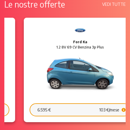
Le nostre offerte
VEDI TUTTE
Ford Ka
1.2 8V 69 CV Benzina 3p Plus
6.595 €
103 €/mese