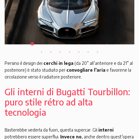
Persino il design dei
cerchi in lega
(da 20” all’anteriore e da 21” al
posteriore) è stato studiato per
convogliare l’aria
e favorirne la
circolazione verso il radiatore posteriore.
Gli interni di Bugatti Tourbillon:
puro stile rétro ad alta
tecnologia
Basterebbe vederla da fuori, questa supercar. Gli
interni
potrebbero essere superflui.
Invece no
, anche dentro quest’opera