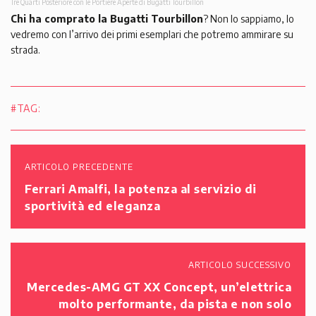
Tre Quarti Posteriore con le Portiere Aperte di Bugatti Tourbillon
Chi ha comprato la Bugatti Tourbillon
? Non lo sappiamo, lo
vedremo con l’arrivo dei primi esemplari che potremo ammirare su
strada.
#TAG:
ARTICOLO PRECEDENTE
Ferrari Amalfi, la potenza al servizio di
sportività ed eleganza
ARTICOLO SUCCESSIVO
Mercedes-AMG GT XX Concept, un’elettrica
molto performante, da pista e non solo