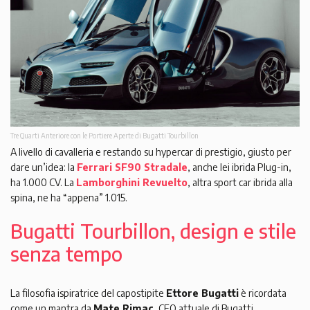
Tre Quarti Anteriore con le Portiere Aperte di Bugatti Tourbillon
A livello di cavalleria e restando su hypercar di prestigio, giusto per
dare un’idea: la
Ferrari SF90 Stradale
, anche lei ibrida Plug-in,
ha 1.000 CV. La
Lamborghini Revuelto
, altra sport car ibrida alla
spina, ne ha “appena” 1.015.
Bugatti Tourbillon, design e stile
senza tempo
La filosofia ispiratrice del capostipite
Ettore Bugatti
è ricordata
come un mantra da
Mate Rimac
, CEO attuale di Bugatti