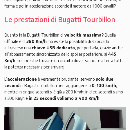
ferma e poi in accelerazione accende il motore da 1.000 cavalli?
Le prestazioni di Bugatti Tourbillon
Quanto fa la Bugatti Tourbillon di
velocità massima
? Quella
ufficiale è di
380 Km/h
ma esiste la possibilità di sbloccarla
attraverso una
chiave USB dedicata
, per portarla, grazie anche
all’abbassamento sincronizzato dello spoiler posteriore, ai
445
Km/h
, sempre che troviate un circuito dover scaricare a terra tutta
la potenza necessaria per arrivarci.
L’
accelerazione
è veramente bruciante: servono
solo due
secondi
a Bugatti Tourbillon per raggiungere lo
0-100 km/h
,
mentre in cinque secondi si è già a 200 Km/h; in dieci secondi siamo
a 300 Km/h e
in 25 secondi voliamo a 400 Km/h
.