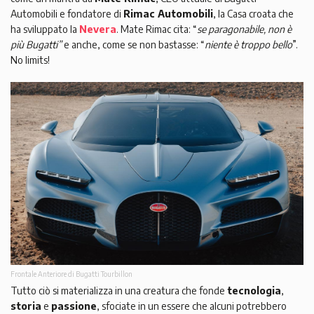
Automobili e fondatore di
Rimac Automobili
, la Casa croata che
ha sviluppato la
Nevera
. Mate Rimac cita: “
se paragonabile, non è
più Bugatti”
e anche, come se non bastasse: “
niente è troppo bello
”.
No limits!
Frontale Anteriore di Bugatti Tourbillon
Tutto ciò si materializza in una creatura che fonde
tecnologia
,
storia
e
passione
, sfociate in un essere che alcuni potrebbero