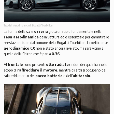
Test dell'Aerodinamica di Bugatti Tourbillon
La forma della
carrozzeria
gioca un ruolo fondamentale nella
resa aerodinamica
della vettura ed è essenziale per garantire le
prestazioni fuori dal comune della Bugatti Tourbillon. Il coefficiente
aerodinamico CX
non è stato ancora rivelato, ma sarà vicino a
quello della Chiron che è pari a
0.36
.
Al
frontale
sono presenti
otto radiatori
, due dei quali hanno lo
scopo di
raffreddare il motore
, mentre gli altri si occupano del
raffreddamento del
pacco batteria
e dell’
abitacolo
.