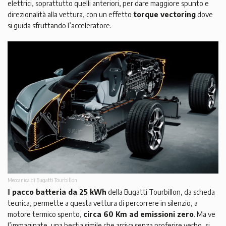
elettrici, soprattutto quelli anteriori, per dare maggiore spunto e
direzionalità alla vettura, con un effetto
torque vectoring
dove
si guida sfruttando l’acceleratore.
Meccanica di Bugatti Tourbillon
Il
pacco batteria da 25 kWh
della Bugatti Tourbillon, da scheda
tecnica, permette a questa vettura di percorrere in silenzio, a
motore termico spento,
circa 60 Km ad emissioni zero
. Ma ve
l’immaginate, una bestia simile che arriva senza proferire verbo, si