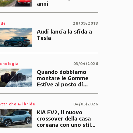
anni
ide
28/09/2018
Audi lancia la sfida a
Tesla
cnologia
03/04/2026
Quando dobbiamo
montare le Gomme
Estive al posto di
quelle Invernali?
ettriche & ibride
04/05/2026
KIA EV2, il nuovo
crossover della casa
coreana con uno stile
tutto suo