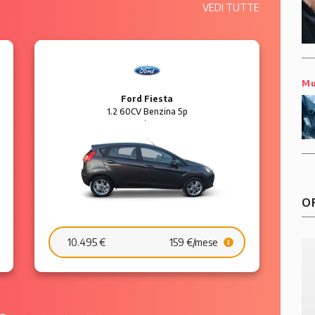
VEDI TUTTE
Mu
BMW Serie 4
420 d Diesel 2p Coupé
O
24.490 €
357 €/mese