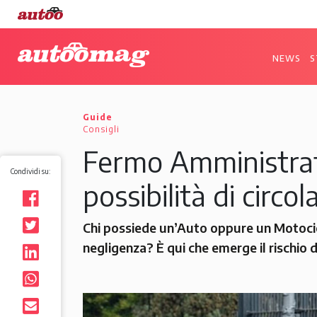
NEWS
S
Guide
Consigli
Fermo Amministrativ
Condividi su:
possibilità di circo
Chi possiede un’Auto oppure un Motocic
negligenza? È qui che emerge il rischio 