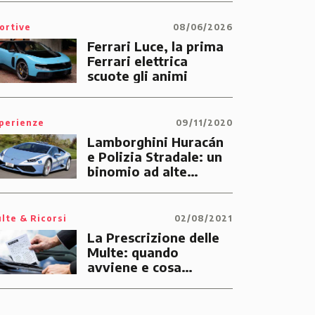
ortive
08/06/2026
Ferrari Luce, la prima
Ferrari elettrica
scuote gli animi
perienze
09/11/2020
Lamborghini Huracán
e Polizia Stradale: un
binomio ad alte
prestazioni dedicato
alle emergenze dei
cittadini
lte & Ricorsi
02/08/2021
La Prescrizione delle
Multe: quando
avviene e cosa
significa