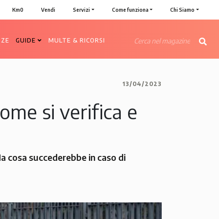
Km0
Vendi
Servizi
Come funziona
Chi Siamo
NZE
GUIDE
MULTE & RICORSI
13/04/2023
ome si verifica e
a cosa succederebbe in caso di