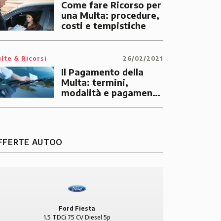
Come fare Ricorso per
una Multa: procedure,
costi e tempistiche
lte & Ricorsi
26/02/2021
Audi A7 SPB
Au
Il Pagamento della
3.0 TDI 272 CV Quattro S-
1.6 TDI 
Multa: termini,
Tronic Diesel 5p S-line
modalità e pagamento
online
FFERTE AUTOO
38.900 €
560 €/mese
21.900 €
Ford Fiesta
1.5 TDCi 75 CV Diesel 5p