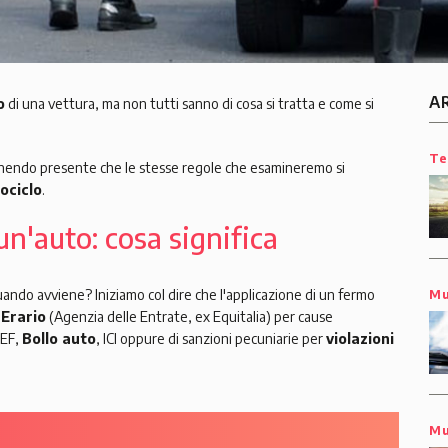
A
o
di una vettura, ma non tutti sanno di cosa si tratta e come si
Te
enendo presente che le stesse regole che esamineremo si
ociclo
.
n'auto: cosa significa
ndo avviene? Iniziamo col dire che l'applicazione di un fermo
Mu
’
Erario
(Agenzia delle Entrate, ex Equitalia) per cause
PEF,
Bollo auto
, ICI oppure di sanzioni pecuniarie per
violazioni
Mu