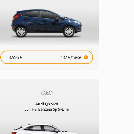
Business
8.595 €
132 €/mese
Audi Q3 SPB
35 TFSI Benzina 5p S-Line
Edition