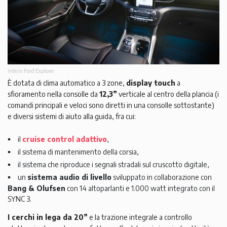
Interni Ford Explorer
È dotata di clima automatico a 3 zone,
display touch
a
sfioramento nella consolle da
12,3”
verticale al centro della plancia (i
comandi principali e veloci sono diretti in una consolle sottostante)
e diversi sistemi di aiuto alla guida, fra cui:
il
cruise control adattivo
,
il sistema di mantenimento della corsia,
il sistema che riproduce i segnali stradali sul cruscotto digitale,
un
sistema audio di livello
sviluppato in collaborazione con
Bang & Olufsen
con 14 altoparlanti e 1.000 watt integrato con il
SYNC 3.
I cerchi in lega da 20”
e la trazione integrale a controllo