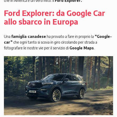
che in America è un vero mito: il
Ford Explorer.
Ford Explorer: da Google Car
allo sbarco in Europa
Una
famiglia canadese
ha provato a fare in proprio la
“Google-
car”
che ogni tanto si scova in giro circolando per strada a
fotografare le nostre vie per il servizio di
Google Maps
.