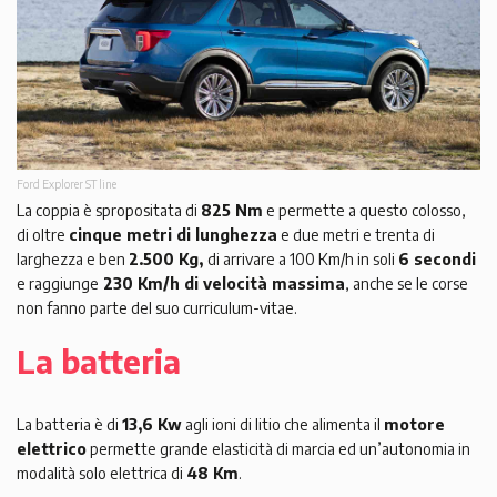
Ford Explorer ST line
La coppia è spropositata di
825 Nm
e permette a questo colosso,
di oltre
cinque metri di lunghezza
e due metri e trenta di
larghezza e ben
2.500 Kg,
di arrivare a 100 Km/h in soli
6 secondi
e raggiunge
230 Km/h di velocità massima
, anche se le corse
non fanno parte del suo curriculum-vitae.
La batteria
La batteria è di
13,6 Kw
agli ioni di litio che alimenta il
motore
elettrico
permette grande elasticità di marcia ed un’autonomia in
modalità solo elettrica di
48 Km
.