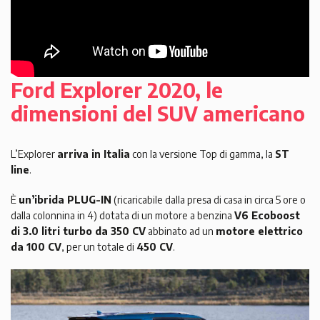
Ford Explorer 2020, le
dimensioni del SUV americano
L’Explorer
arriva in Italia
con la versione Top di gamma, la
ST
line
.
È
un’ibrida PLUG-IN
(ricaricabile dalla presa di casa in circa 5 ore o
dalla colonnina in 4) dotata di un motore a benzina
V6 Ecoboost
di 3.0 litri turbo da 350 CV
abbinato ad un
motore elettrico
da 100 CV
, per un totale di
450 CV
.