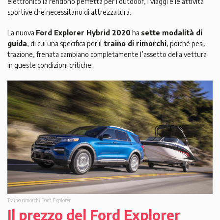
elettronico la rendono perfetta per l’outdoor, i viaggi e le attività
sportive che necessitano di attrezzatura.
La nuova
Ford Explorer Hybrid 2020
ha
sette modalità di
guida
, di cui una specifica per il
traino di rimorchi
, poiché pesi,
trazione, frenata cambiano completamente l’assetto della vettura
in queste condizioni critiche.
Traino rimorchi Ford Explorer
Il prezzo del Ford Explorer