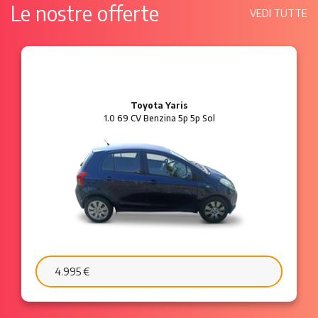
Le nostre offerte
VEDI TUTTE
Ford Ka
1.2 8V 69 CV Benzina 3p Plus
6.595 €
103 €/mese