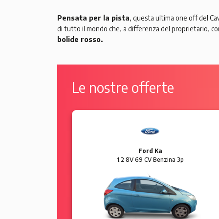
Pensata per la pista
, questa ultima one off del Caval
di tutto il mondo che, a differenza del proprietario,
bolide rosso.
Le nostre offerte
Ford Ka
 5p Sol
1.2 8V 69 CV Benzina 3p
Plus