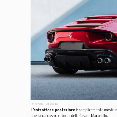
Retro Ferrari Omologata
L’estrattore posteriore
è semplicemente mostruos
due fanali classici rotondi della Casa di Maranello.