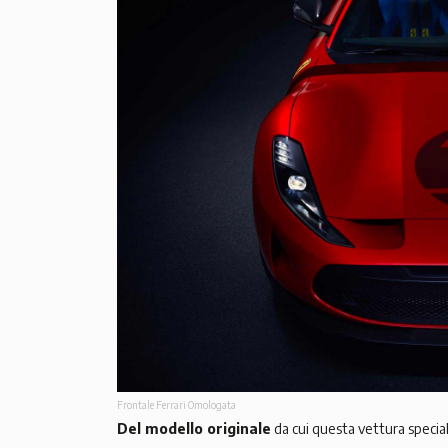
Frontale Ferrari Omologata
Del modello originale
da cui questa vettura speciale