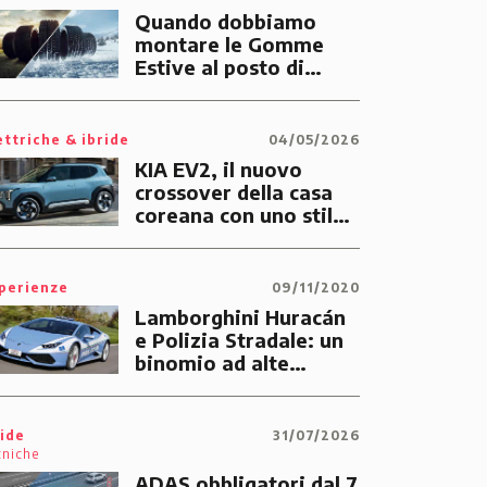
Quando dobbiamo
montare le Gomme
Estive al posto di
quelle Invernali?
ettriche & ibride
04/05/2026
KIA EV2, il nuovo
crossover della casa
coreana con uno stile
tutto suo
perienze
09/11/2020
Lamborghini Huracán
e Polizia Stradale: un
binomio ad alte
prestazioni dedicato
alle emergenze dei
cittadini
ide
31/07/2026
cniche
ADAS obbligatori dal 7