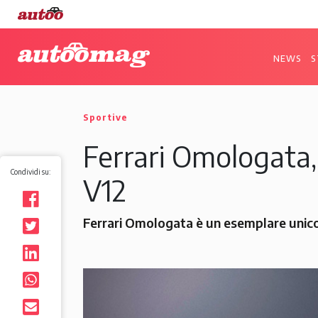
NEWS
S
Sportive
Ferrari Omologata,
Condividi su:
V12
Ferrari Omologata è un esemplare unico, 