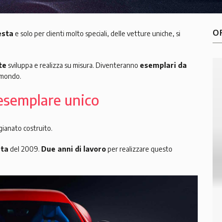
O
esta
e solo per clienti molto speciali, delle vetture uniche, si
te
sviluppa e realizza su misura. Diventeranno
esemplari da
l mondo.
 esemplare unico
gianato costruito.
rta
del 2009.
Due anni di lavoro
per realizzare questo