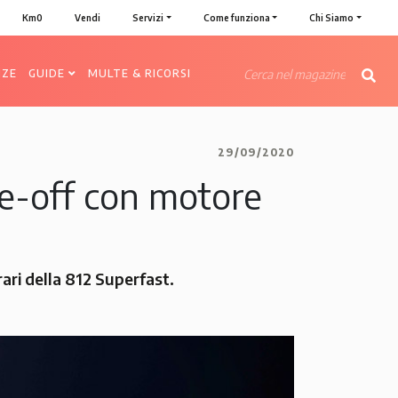
Km0
Vendi
Servizi
Come funziona
Chi Siamo
NZE
GUIDE
MULTE & RICORSI
29/09/2020
ne-off con motore
ari della 812 Superfast.