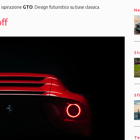
u ispirazione
GTO
. Design futuristico su base classica.
N
ff
St
Sf
Te