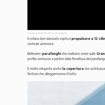
Fanaleria posteriore Ferrari Omologata
Il cofano ben slanciato ospita il
propulsore a 12 cilin
centrale anteriore.
Bellissimi i
parafanghi
che risaltano come sulle
Gran 
profilo sontuoso a partire dalla fenditura del parafango
È molto elegante anche
la copertura
che sostituisce
feritoie che alleggeriscono il tutto.