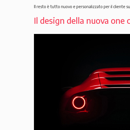
Il resto è tutto nuovo e personalizzato per il cliente s
Il design della nuova one o