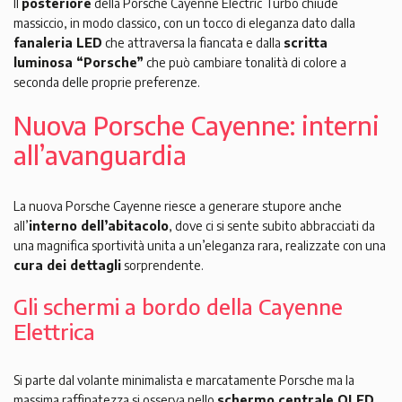
Il
posteriore
della Porsche Cayenne Electric Turbo chiude
massiccio, in modo classico, con un tocco di eleganza dato dalla
fanaleria LED
che attraversa la fiancata e dalla
scritta
luminosa “Porsche”
che può cambiare tonalità di colore a
seconda delle proprie preferenze.
Nuova Porsche Cayenne: interni
all’avanguardia
La nuova Porsche Cayenne riesce a generare stupore anche
all’
interno dell’abitacolo
, dove ci si sente subito abbracciati da
una magnifica sportività unita a un’eleganza rara, realizzate con una
cura dei dettagli
sorprendente.
Gli schermi a bordo della Cayenne
Elettrica
Si parte dal volante minimalista e marcatamente Porsche ma la
massima raffinatezza si osserva nello
schermo centrale OLED