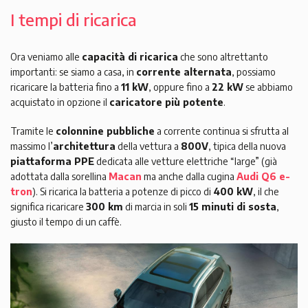
I tempi di ricarica
Ora veniamo alle
capacità di ricarica
che sono altrettanto
importanti: se siamo a casa, in
corrente alternata
, possiamo
ricaricare la batteria fino a
11 kW
, oppure fino a
22 kW
se abbiamo
acquistato in opzione il
caricatore più potente
.
Tramite le
colonnine pubbliche
a corrente continua si sfrutta al
massimo l’
architettura
della vettura a
800V
, tipica della nuova
piattaforma PPE
dedicata alle vetture elettriche “large” (già
adottata dalla sorellina
Macan
ma anche dalla cugina
Audi Q6 e-
tron
). Si ricarica la batteria a potenze di picco di
400 kW
, il che
significa ricaricare
300 km
di marcia in soli
15 minuti di sosta
,
giusto il tempo di un caffè.