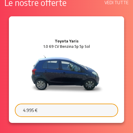
Le nostre offerte
VEDI TUTTE
Ford Ka
1.2 8V 69 CV Benzina 3p Plus
6.595 €
103 €/mese