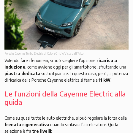
Porsche Cayenne Turbo Electric di Colore Grigio Vista dall'Alto
Volendo fare i fenomeni, si può scegliere l’opzione
ricarica a
induzione
, come avviene oggi per gli smartphone, sfruttando una
piastra dedicata
sotto il pianale. In questo caso, però, la potenza
di ricarica della Porsche Cayenne elettrica si ferma a
11 kW
.
Le funzioni della Cayenne Electric alla
guida
Come su quasi tutte le auto elettriche, si può regolare la forza della
frenata rigenerativa
quando si rilascia l’acceleratore. Qui la
selezione è fra
tre livelli
: