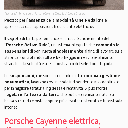
Frontale Anteriore della Porsche Cayenne Electric di Colore Bronzo
Peccato per l’
assenza
della
modalità One Pedal
che è
apprezzata dagli appassionati delle auto elettriche.
Il segreto di tanta performance su strada è anche merito del
“
Porsche Active Ride
”, un sistema integrato che
comanda le
sospensioni
di ogni ruota
singolarmente
al fine di lavorare sulla
stabilità, controllando rollio e beccheggio in relazione al manto
stradale, alla velocità e alle impostazioni del selettore di guida.
Le
sospensioni
, che sono a comando elettronico ma a
gestione
pneumatica
, lavorano così in modo indipendente ma coordinato
per la migliore taratura, rigidezza e reattività. Si può inoltre
regolare l’altezza da terra
che può essere mantenuta più
bassa su strada e pista, oppure più elevata su sterrato e fuoristrada
intenso.
Porsche Cayenne elettrica,