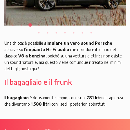
Una chicca: è possibile
simulare un vero sound Porsche
attraverso l’
impianto Hi-Fi audio
che riproduce il rombo del
classico
V8 a benzina
, poiché su una vettura elettrica non esiste
un sound naturale, ma questo viene comunque ricreato nei minimi
dettagli; nostalgia?
Il bagagliaio e il frunk
Il
bagagliaio
è decisamente ampio, con i suoi
781 litri
di capienza
che diventano
1.588 litri
con i sedili posteriori abbattuti.