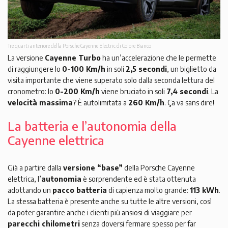
Tre quarti anteriore della Porsche Cayenne Electric di Colore Bianco
La versione
Cayenne Turbo
ha un’accelerazione che le permette
di raggiungere lo
0-100 Km/h
in soli
2,5 secondi
, un biglietto da
visita importante che viene superato solo dalla seconda lettura del
cronometro: lo
0-200 Km/h
viene bruciato in soli
7,4 secondi
. La
velocità massima
? È autolimitata a
260 Km/h
. Ça va sans dire!
La batteria e l’autonomia della
Cayenne elettrica
Già a partire dalla
versione “base”
della Porsche Cayenne
elettrica, l’
autonomia
è sorprendente ed è stata ottenuta
adottando un
pacco batteria
di capienza molto grande:
113 kWh
.
La stessa batteria è presente anche su tutte le altre versioni, così
da poter garantire anche i clienti più ansiosi di viaggiare per
parecchi chilometri
senza doversi fermare spesso per far