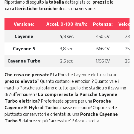
Riportiamo di seguito la
tabella
dettagliata coi
prezzi
e le
caratteristiche tecniche
di ciascuna versione:
Versione:
Accel. 0-100 Km/h:
Potenza:
Velocit
Cayenne
4,8 sec.
450 CV
230 
Cayenne S
3,8 sec.
666 CV
250 
Cayenne Turbo
2,5 sec.
1.156 CV
260 
Che cosa ne pensate?
La Porsche Cayenne elettrica ha un
prezzo elevato
? Quanto costano le emozioni? Quanto vale il
marchio Porsche sul cofano e tutto quello che sta dietro il cavallino
di Zuffenhausen?
La comprereste la Porsche Cayenne
Turbo elettrica?
Preferireste optare per una
Porsche
Cayenne E-Hybrid Turbo
a basse emissioni? Oppure siete
piuttosto conservatori e orientati su una
Porsche Cayenne
Turbo S
dal prezzo più “accessibile”? A voi la scelta.