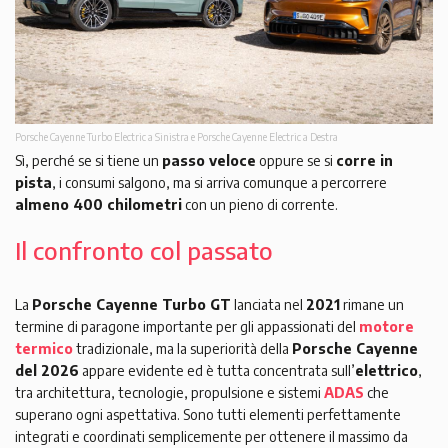
Porsche Cayenne Turbo Electric a Sinistra e Porsche Cayenne Electric a Destra
Sì, perché se si tiene un
passo veloce
oppure se si
corre in
pista
, i consumi salgono, ma si arriva comunque a percorrere
almeno 400 chilometri
con un pieno di corrente.
Il confronto col passato
La
Porsche Cayenne Turbo GT
lanciata nel
2021
rimane un
termine di paragone importante per gli appassionati del
motore
termico
tradizionale, ma la superiorità della
Porsche Cayenne
del 2026
appare evidente ed è tutta concentrata sull’
elettrico
,
tra architettura, tecnologie, propulsione e sistemi
ADAS
che
superano ogni aspettativa. Sono tutti elementi perfettamente
integrati e coordinati semplicemente per ottenere il massimo da