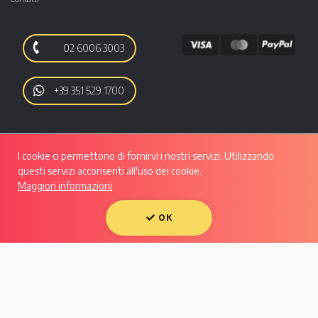
02 6006 3003
+39 351 529 1700
I cookie ci permettono di fornirvi i nostri servizi. Utilizzando
questi servizi acconsenti all'uso dei cookie.
Maggiori informazioni
Autoo srl | Viale Luigi Majno, 28 - CAP 20129, MILANO | P.IVA: 10133550961 |
REA: MI - 2508280 | Capitale Sociale: Euro 50.607,29 i.v.
OK