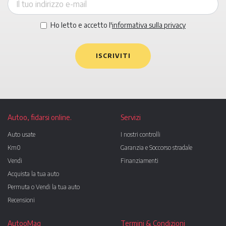
Ho letto e accetto l'
informativa sulla privacy
ISCRIVITI
Autoo, fidarsi online.
Servizi
Auto usate
I nostri controlli
Km0
Garanzia e Soccorso stradale
Vendi
Finanziamenti
Acquista la tua auto
Permuta o Vendi la tua auto
Recensioni
AutooMag
Termini & Condizioni