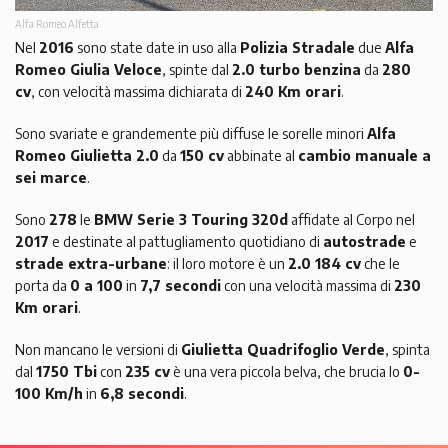
Alfa Romeo Alfetta
Nel
2016
sono state date in uso alla
Polizia Stradale
due
Alfa
Romeo Giulia Veloce
, spinte dal
2.0 turbo benzina
da
280
cv
, con velocità massima dichiarata di
240 Km orari
.
Sono svariate e grandemente più diffuse le sorelle minori
Alfa
Romeo Giulietta 2.0
da
150 cv
abbinate al
cambio manuale a
sei marce
.
Sono
278
le
BMW Serie 3 Touring 320d
affidate al Corpo nel
2017
e destinate al pattugliamento quotidiano di
autostrade
e
strade extra-urbane
: il loro motore è un
2.0 184 cv
che le
porta da
0 a 100
in
7,7 secondi
con una velocità massima di
230
Km orari
.
Non mancano le versioni di
Giulietta Quadrifoglio Verde
, spinta
dal
1750 Tbi
con
235 cv
è una vera piccola belva, che brucia lo
0-
100 Km/h
in
6,8 secondi
.