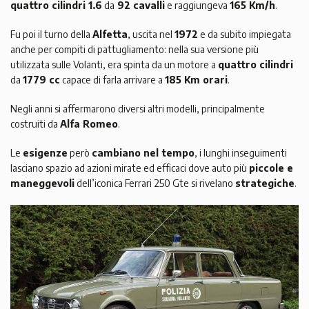
quattro cilindri 1.6
da
92 cavalli
e raggiungeva
165 Km/h
.
Fu poi il turno della
Alfetta
, uscita nel
1972
e da subito impiegata
anche per compiti di pattugliamento: nella sua versione più
utilizzata sulle Volanti, era spinta da un motore a
quattro cilindri
da
1779 cc
capace di farla arrivare a
185 Km orari
.
Negli anni si affermarono diversi altri modelli, principalmente
costruiti da
Alfa Romeo
.
Le
esigenze
però
cambiano nel tempo
, i lunghi inseguimenti
lasciano spazio ad azioni mirate ed efficaci dove auto più
piccole e
maneggevoli
dell’iconica Ferrari 250 Gte si rivelano
strategiche
.