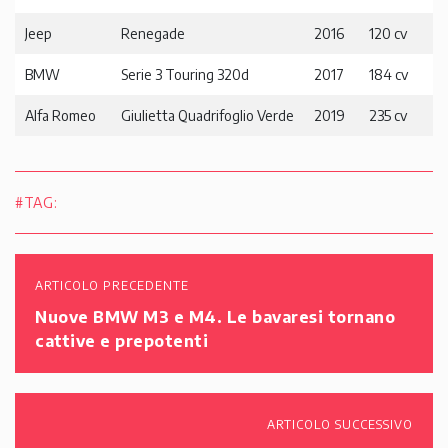
Jeep
Renegade
2016
120 cv
BMW
Serie 3 Touring 320d
2017
184 cv
Alfa Romeo
Giulietta Quadrifoglio Verde
2019
235 cv
#TAG:
ARTICOLO PRECEDENTE
Nuove BMW M3 e M4. Le bavaresi tornano
cattive e prepotenti
ARTICOLO SUCCESSIVO