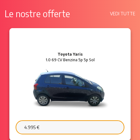
Le nostre offerte
VEDI TUTTE
Ford Ka
1.2 8V 69 CV Benzina 3p Plus
6.595 €
103 €/mese