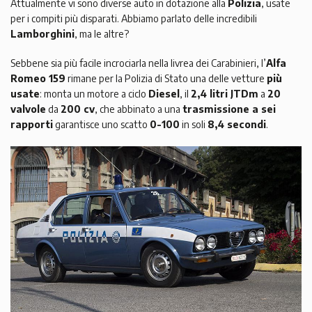
Attualmente vi sono diverse auto in dotazione alla
Polizia
, usate
per i compiti più disparati. Abbiamo parlato delle incredibili
Lamborghini
, ma le altre?
Sebbene sia più facile incrociarla nella livrea dei Carabinieri, l’
Alfa
Romeo 159
rimane per la Polizia di Stato una delle vetture
più
usate
: monta un motore a ciclo
Diesel
, il
2,4 litri JTDm
a
20
valvole
da
200 cv
, che abbinato a una
trasmissione a sei
rapporti
garantisce uno scatto
0-100
in soli
8,4 secondi
.