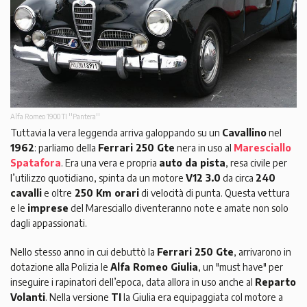
Alfa Romeo 1900 TI ''Pantera''
Tuttavia la vera leggenda arriva galoppando su un
Cavallino
nel
1962
: parliamo della
Ferrari 250 Gte
nera in uso al
Maresciallo
Spatafora
. Era una vera e propria
auto da pista
, resa civile per
l’utilizzo quotidiano, spinta da un motore
V12 3.0
da circa
240
cavalli
e oltre
250 Km orari
di velocità di punta. Questa vettura
e le
imprese
del Maresciallo diventeranno note e amate non solo
dagli appassionati.
Nello stesso anno in cui debuttò la
Ferrari 250 Gte
, arrivarono in
dotazione alla Polizia le
Alfa Romeo Giulia
, un "must have" per
inseguire i rapinatori dell’epoca, data allora in uso anche al
Reparto
Volanti
. Nella versione
TI
la Giulia era equipaggiata col motore a