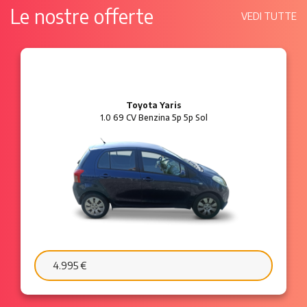
Le nostre offerte
VEDI TUTTE
Ford Ka
1.2 8V 69 CV Benzina 3p Plus
6.595 €
103 €/mese