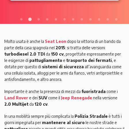
Molto usata è anche la
Seat Leon
dopo la vittoria di un bando da
parte della casa spagnola nel
2015
: si tratta delle versioni
turbodiesel 2.0 TDI
da
150 cv
, progettate espressamente per
le esigenze di
pattugliamento
e
trasporto dei fermati
, e
dotate per questo di
sistemi di sicurezza
all’avanguardia come
una cellula isolata, alloggi per le armi da fianco, vetri antiproiettile e
antisfondamento, e altro ancora.
Importante è anche la presenza di mezzi da
fuoristrada
come i
Land Rover
e dei
SUV
come il
Jeep Renegade
nella versione
2.0 Multijet
da
120 cv
.
In una mobilità sempre più complicata la
Polizia Stradale
è tutti i
giorni impegnata per
mantenere al sicuro
le nostre strade e
pattugliare
piccole e grandi città: essa stessa ha voluto celebrare il