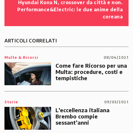
Hyundai Kona N, crossover da città e non.
Performance&Electric: le due anime della
coreana
ARTICOLI CORRELATI
Multe & Ricorsi
08/04/2021
Come fare Ricorso per una
Multa: procedure, costi e
tempistiche
Storie
09/03/2021
L’eccellenza italiana
Brembo compie
sessant’anni