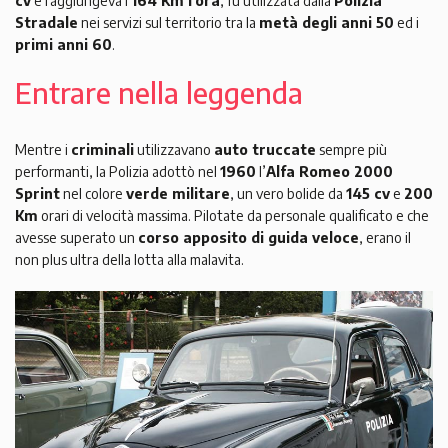
cv
e raggiungeva i
164 Km l’ora
, fu utilizzata dalla
Polizia
Stradale
nei servizi sul territorio tra la
metà degli anni 50
ed i
primi anni 60
.
Entrare nella leggenda
Mentre i
criminali
utilizzavano
auto truccate
sempre più
performanti, la Polizia adottò nel
1960
l’
Alfa Romeo 2000
Sprint
nel colore
verde militare
, un vero bolide da
145 cv
e
200
Km
orari di velocità massima. Pilotate da personale qualificato e che
avesse superato un
corso apposito di guida veloce
, erano il
non plus ultra della lotta alla malavita.