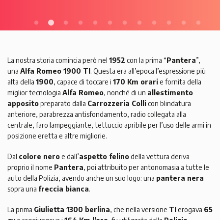
La nostra storia comincia però nel
1952
con la prima “
Pantera
”,
una
Alfa Romeo 1900 TI
. Questa era all’epoca l’espressione più
alta della
1900
, capace di toccare i
170 Km orari
e fornita della
miglior tecnologia
Alfa Romeo
, nonché di un
allestimento
apposito
preparato dalla
Carrozzeria Colli
con blindatura
anteriore, parabrezza antisfondamento, radio collegata alla
centrale, faro lampeggiante, tettuccio apribile per l’uso delle armi in
posizione eretta e altre migliorie.
Dal
colore nero
e dall’
aspetto felino
della vettura deriva
proprio il nome
Pantera
, poi attribuito per antonomasia a tutte le
auto della Polizia, avendo anche un suo logo: una
pantera nera
sopra una
freccia bianca
.
La prima
Giulietta 1300 berlina
, che nella versione
TI
erogava
65