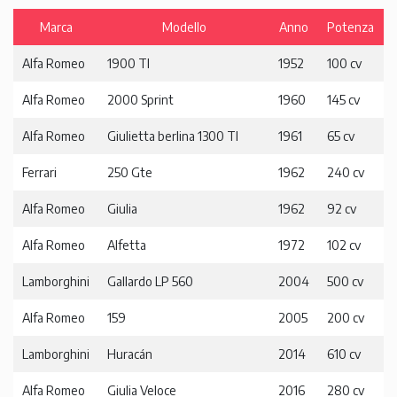
Marca
Modello
Anno
Potenza
Alfa Romeo
1900 TI
1952
100 cv
Alfa Romeo
2000 Sprint
1960
145 cv
Alfa Romeo
Giulietta berlina 1300 TI
1961
65 cv
Ferrari
250
Gte
1962
240 cv
Alfa Romeo
Giulia
1962
92 cv
Alfa Romeo
Alfetta
1972
102 cv
Lamborghini
Gallardo LP 560
2004
500 cv
Alfa Romeo
159
2005
200 cv
Lamborghini
Huracán
2014
610 cv
Alfa Romeo
Giulia Veloce
2016
280 cv