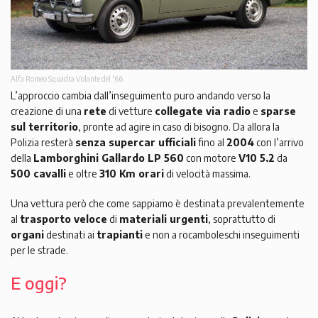
Alfa Romeo Squadra Volante del '66
L’approccio cambia dall’inseguimento puro andando verso la
creazione di una
rete
di vetture
collegate via radio
e
sparse
sul territorio
, pronte ad agire in caso di bisogno. Da allora la
Polizia resterà
senza supercar ufficiali
fino al
2004
con l’arrivo
della
Lamborghini Gallardo LP 560
con motore
V10 5.2
da
500 cavalli
e oltre
310 Km orari
di velocità massima.
Una vettura però che come sappiamo è destinata prevalentemente
al
trasporto veloce
di
materiali urgenti
, soprattutto di
organi
destinati ai
trapianti
e non a rocamboleschi inseguimenti
per le strade.
E oggi?