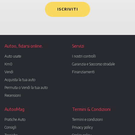
ISCRIVITI
Autoo, fidarsi online.
Servizi
Auto usate
I nostri controlli
Km0
Garanzia e Soccorso stradale
Vendi
Finanziamenti
Acquista la tua auto
Permuta o Vendi la tua auto
Recensioni
AutooMag
Termini & Condizioni
Pratiche Auto
Termini e condizioni
Consigli
Privacy policy