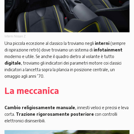
Interni Nissan Z
Una piccola eccezione al classico la troviamo negli
interni
(sempre
di ispirazione retrò) dove troviamo un sistema di
infotainment
moderno e utile. Se anche il quadro dietro al volante è tutto
digitale
, troviamo gli indicatori dei parametri motore coi classici
indicatori a lancetta sopra la plancia in posizione centrale, un
omaggio agli anni ’70.
La meccanica
Cambio religiosamente manuale
, innesti veloci e precisi e leva
corta.
Trazione rigorosamente posteriore
con controlli
elettronici disinseribili.