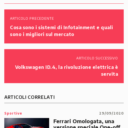
ARTICOLO PRECEDENTE
Cosa sono i sistemi di Infotainment e quali
sono i migliori sul mercato
ARTICOLO SUCCESSIVO
Volkswagen ID.4, la rivoluzione elettrica è
servita
ARTICOLI CORRELATI
Sportive
29/09/2020
Ferrari Omologata, una
versione speciale One-off