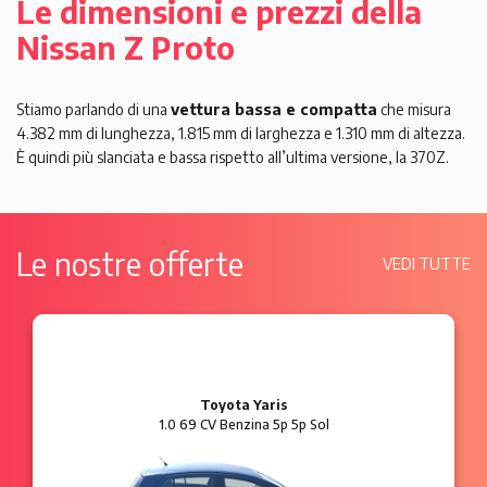
Le dimensioni e prezzi della
Nissan Z Proto
Stiamo parlando di una
vettura bassa e compatta
che misura
4.382 mm di lunghezza, 1.815 mm di larghezza e 1.310 mm di altezza.
È quindi più slanciata e bassa rispetto all’ultima versione, la 370Z.
Le nostre offerte
VEDI TUTTE
Ford Ka
1.2 8V 69 CV Benzina 3p Plus