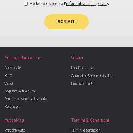
Ho letto e accetto l'
informativa sulla privacy
ISCRIVITI
Autoo, fidarsi online.
Servizi
Auto usate
I nostri controlli
Km0
Garanzia e Soccorso stradale
Vendi
Finanziamenti
Acquista la tua auto
Permuta o Vendi la tua auto
Recensioni
AutooMag
Termini & Condizioni
Pratiche Auto
Termini e condizioni