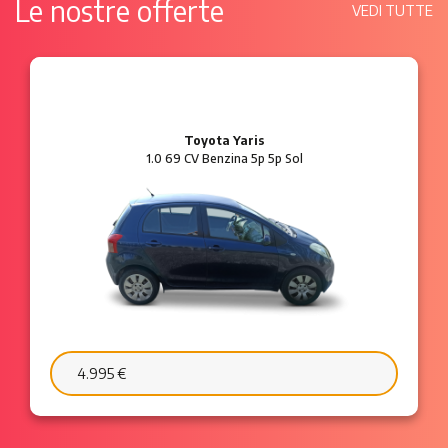
Le nostre offerte
VEDI TUTTE
Ford Ka
1.2 8V 69 CV Benzina 3p Plus
6.595 €
103 €/mese