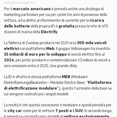
Posteriore Volkswagen ID.4
Per il
mercato americano
è prevista anche una strategia di
marketing particolare per cui per i primi tre anni di possesso della
vettura, si ha diritto al rifornimento di corrente per la
ricarica
delle batterie
della propria ID.4
gratuita
presso la rete di 470
stazioni di ricarica della
Electrify
.
La fabbrica di Zwickau produrrà nel 2021 circa
300 mila veicoli
elettrici
con piattaforma
Meb
. Il gruppo Volkswagen ha investito
33 miliardi di euro per lo sviluppo
di veicoli elettrici fino al
2024
, per poter produrre e commercializzare 1,5 milioni di veicoli a
zero emissioni entro il 2025. Una grande sfida.
La ID.4 sfrutta la stessa piattaforma
MEB
(
Modulare
ElektrifizierungsBaukasten -
Modular Electric Base
, “
Piattaforma
di elettrificazione modulare
”)
, questo l’acronimo della base su
cui vengono costruiti poi i singoli modelli.
La novità è che questa concezione è modulare e quindi pensata per
le
city car
come per le vetture
7 posti o i SUV
. In secondo luogo,
è pensata e concepita per i modelli di
vetture esclusivamente