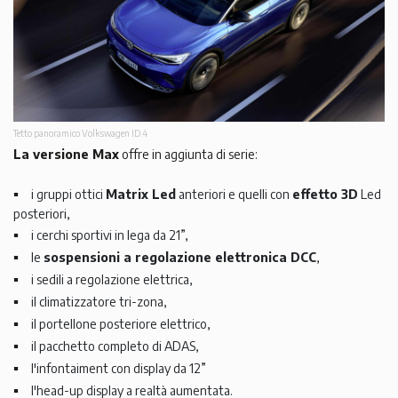
Tetto panoramico Volkswagen ID.4
La versione Max
offre in aggiunta di serie:
i gruppi ottici
Matrix Led
anteriori e quelli con
effetto 3D
Led
posteriori,
i cerchi sportivi in lega da 21”,
le
sospensioni a regolazione elettronica DCC
,
i sedili a regolazione elettrica,
il climatizzatore tri-zona,
il portellone posteriore elettrico,
il pacchetto completo di ADAS,
l'infontaiment con display da 12”
l'head-up display a realtà aumentata.