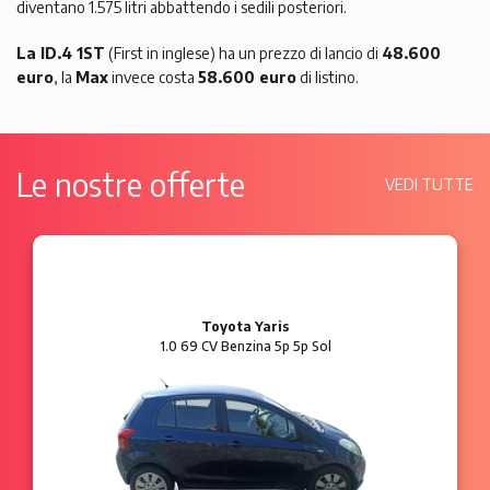
diventano 1.575 litri abbattendo i sedili posteriori.
La ID.4 1ST
(First in inglese) ha un prezzo di lancio di
48.600
euro
, la
Max
invece costa
58.600 euro
di listino.
Le nostre offerte
VEDI TUTTE
Ford Ka
1.2 8V 69 CV Benzina 3p Plus