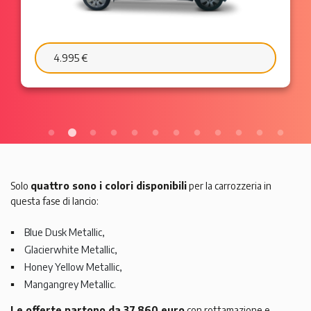
6.595 €
103 €/mese
Solo
quattro sono i colori disponibili
per la carrozzeria in
questa fase di lancio:
Blue Dusk Metallic,
Glacierwhite Metallic,
Honey Yellow Metallic,
Mangangrey Metallic.
Le offerte partono da 37.860 euro
con rottamazione e