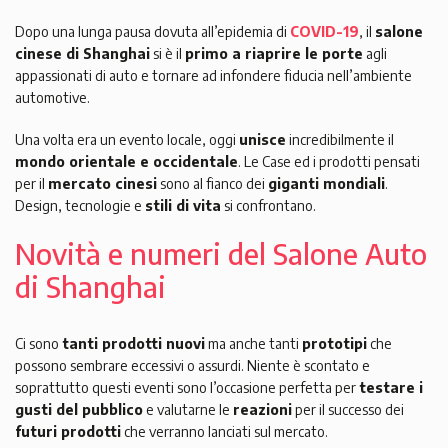
Dopo una lunga pausa dovuta all’epidemia di
COVID-19
, il
salone
cinese di
Shanghai
si è il
primo a riaprire le porte
agli
appassionati di auto e tornare ad infondere fiducia nell’ambiente
automotive.
Una volta era un evento locale, oggi
unisce
incredibilmente il
mondo orientale e occidentale
. Le Case ed i prodotti pensati
per il
mercato cinesi
sono al fianco dei
giganti mondiali
.
Design, tecnologie e
stili di vita
si confrontano.
Novità e numeri del Salone Auto
di
Shanghai
Ci sono
tanti prodotti nuovi
ma anche tanti
prototipi
che
possono sembrare eccessivi o assurdi. Niente è scontato e
soprattutto questi eventi sono l’occasione perfetta per
testare i
gusti del pubblico
e valutarne le
reazioni
per il successo dei
futuri prodotti
che verranno lanciati sul mercato.