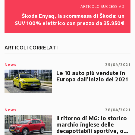
ARTICOLO SUCCESSIVO
Škoda Enyaq, la scommessa di Škoda: un
SUV 100% elettrico con prezzo da 35.950€
ARTICOLI CORRELATI
News
29/04/2021
Le 10 auto più vendute in
Europa dall’inizio del 2021
News
28/04/2021
Il ritorno di MG: lo storico
marchio inglese delle
decapottabili sportive, ora