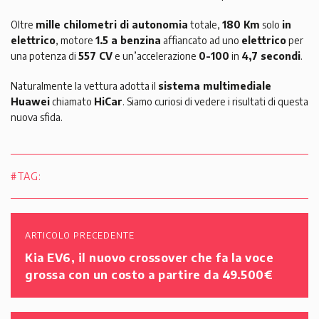
Oltre
mille chilometri di autonomia
totale,
180 Km
solo
in
elettrico
, motore
1.5 a benzina
affiancato ad uno
elettrico
per
una potenza di
557 CV
e un’accelerazione
0-100
in
4,7 secondi
.
Naturalmente la vettura adotta il
sistema multimediale
Huawei
chiamato
HiCar
. Siamo curiosi di vedere i risultati di questa
nuova sfida.
#TAG:
ARTICOLO PRECEDENTE
Kia EV6, il nuovo crossover che fa la voce
grossa con un costo a partire da 49.500€