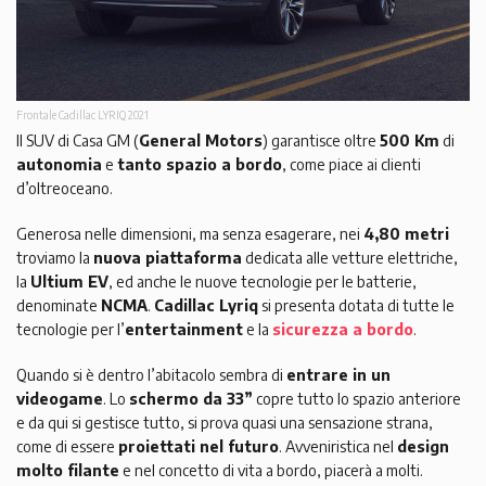
Frontale Cadillac LYRIQ 2021
Il SUV di Casa GM (
General Motors
) garantisce oltre
500 Km
di
autonomia
e
tanto spazio a bordo
, come piace ai clienti
d’oltreoceano.
Generosa nelle dimensioni, ma senza esagerare, nei
4,80 metri
troviamo la
nuova piattaforma
dedicata alle vetture elettriche,
la
Ultium EV
, ed anche le nuove tecnologie per le batterie,
denominate
NCMA
.
Cadillac Lyriq
si presenta dotata di tutte le
tecnologie per l’
entertainment
e la
sicurezza a bordo
.
Quando si è dentro l’abitacolo sembra di
entrare in un
videogame
. Lo
schermo da 33”
copre tutto lo spazio anteriore
e da qui si gestisce tutto, si prova quasi una sensazione strana,
come di essere
proiettati nel futuro
. Avveniristica nel
design
molto filante
e nel concetto di vita a bordo, piacerà a molti.