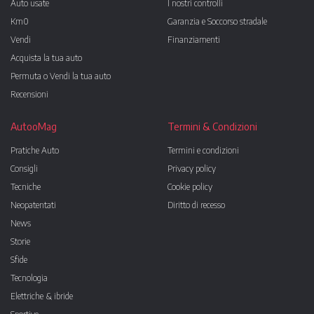
Auto usate
I nostri controlli
Km0
Garanzia e Soccorso stradale
Vendi
Finanziamenti
Acquista la tua auto
Permuta o Vendi la tua auto
Recensioni
AutooMag
Termini & Condizioni
Pratiche Auto
Termini e condizioni
Consigli
Privacy policy
Tecniche
Cookie policy
Neopatentati
Diritto di recesso
News
Storie
Sfide
Tecnologia
Elettriche & ibride