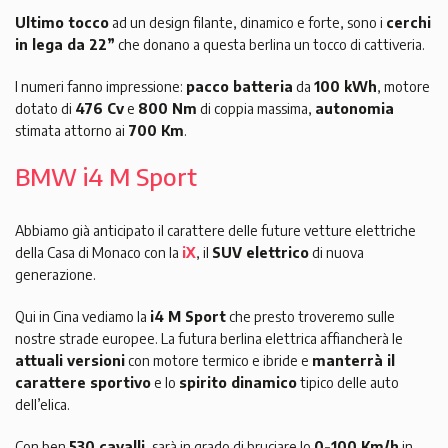
Ultimo tocco
ad un design filante, dinamico e forte, sono i
cerchi
in lega da 22”
che donano a questa berlina un tocco di cattiveria.
I numeri fanno impressione:
pacco batteria
da
100 kWh
, motore
dotato di
476 Cv
e
800 Nm
di coppia massima,
autonomia
stimata attorno ai
700 Km
.
BMW i4 M Sport
Abbiamo già anticipato il carattere delle future vetture elettriche
della Casa di Monaco con la
iX
, il
SUV elettrico
di nuova
generazione.
Qui in Cina vediamo la
i4 M Sport
che presto troveremo sulle
nostre strade europee. La futura berlina elettrica affiancherà le
attuali versioni
con motore termico e ibride e
manterrà il
carattere sportivo
e lo
spirito dinamico
tipico delle auto
dell’elica.
Con ben
530 cavalli
, sarà in grado di bruciare lo
0-100 Km/h
in