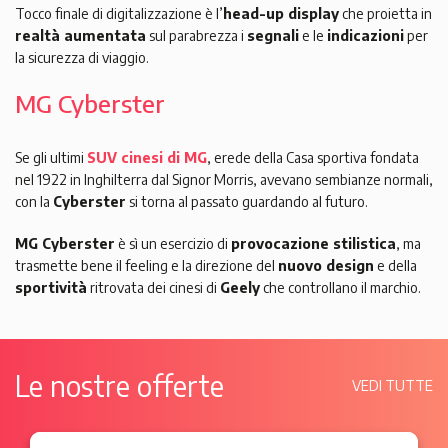
Tocco finale di digitalizzazione è l’
head-up display
che proietta in
realtà aumentata
sul parabrezza i
segnali
e le
indicazioni
per
la sicurezza di viaggio.
MG Cyberster
Se gli ultimi
SUV cinesi di MG
, erede della Casa sportiva fondata
nel 1922 in Inghilterra dal Signor Morris, avevano sembianze normali,
con la
Cyberster
si torna al passato guardando al futuro.
MG Cyberster
è sì un esercizio di
provocazione stilistica
, ma
trasmette bene il feeling e la direzione del
nuovo design
e della
sportività
ritrovata dei cinesi di
Geely
che controllano il marchio.
Le nostre offerte
VEDI TUTTE