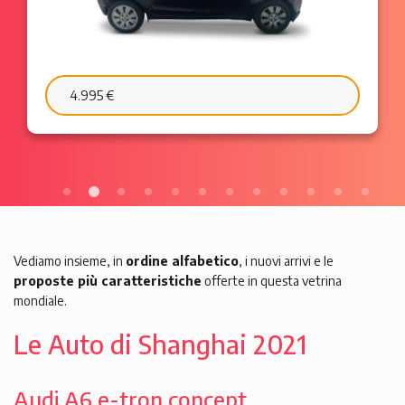
6.595 €
Vediamo insieme, in
ordine alfabetico
, i nuovi arrivi e le
proposte più caratteristiche
offerte in questa vetrina
mondiale.
Le Auto di
Shanghai 2021
Audi A6 e-tron concept