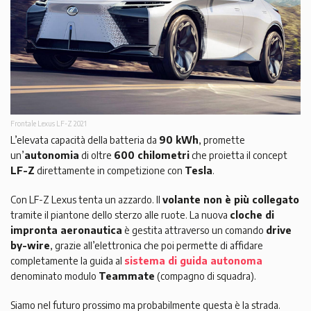
Frontale Lexus LF-Z 2021
L’elevata capacità della batteria da
90 kWh
, promette
un’
autonomia
di oltre
600 chilometri
che proietta il concept
LF-Z
direttamente in competizione con
Tesla
.
Con LF-Z Lexus tenta un azzardo. Il
volante non è più collegato
tramite il piantone dello sterzo alle ruote. La nuova
cloche di
impronta aeronautica
è gestita attraverso un comando
drive
by-wire
, grazie all’elettronica che poi permette di affidare
completamente la guida al
sistema di guida autonoma
denominato modulo
Teammate
(compagno di squadra).
Siamo nel futuro prossimo ma probabilmente questa è la strada.