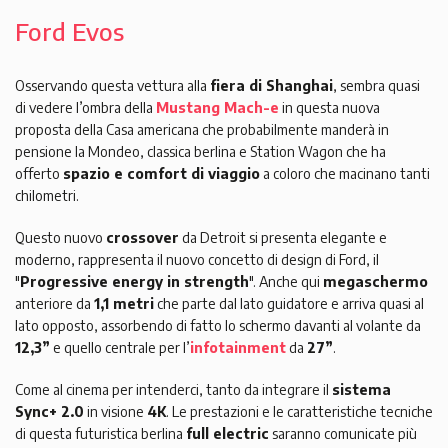
Ford Evos
Osservando questa vettura alla
fiera di Shanghai
, sembra quasi
di vedere l’ombra della
Mustang Mach-e
in questa nuova
proposta della Casa americana che probabilmente manderà in
pensione la Mondeo, classica berlina e Station Wagon che ha
offerto
spazio e comfort di viaggio
a coloro che macinano tanti
chilometri.
Questo nuovo
crossover
da Detroit si presenta elegante e
moderno, rappresenta il nuovo concetto di design di Ford, il
"
Progressive energy in strength
". Anche qui
megaschermo
anteriore da
1,1 metri
che parte dal lato guidatore e arriva quasi al
lato opposto, assorbendo di fatto lo schermo davanti al volante da
12,3”
e quello centrale per l’
infotainment
da
27”
.
Come al cinema per intenderci, tanto da integrare il
sistema
Sync+ 2.0
in visione
4K
. Le prestazioni e le caratteristiche tecniche
di questa futuristica berlina
full electric
saranno comunicate più