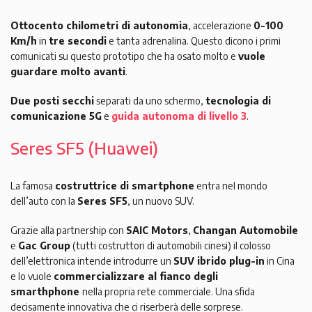
Ottocento chilometri di autonomia
, accelerazione
0-100
Km/h
in
tre secondi
e tanta adrenalina. Questo dicono i primi
comunicati su questo prototipo che ha osato molto e
vuole
guardare molto avanti
.
Due posti secchi
separati da uno schermo,
tecnologia di
comunicazione 5G
e
guida autonoma di livello 3
.
Seres SF5 (Huawei)
La famosa
costruttrice di smartphone
entra nel mondo
dell’auto con la
Seres SF5
, un nuovo SUV.
Grazie alla partnership con
SAIC Motors
,
Changan Automobile
e
Gac Group
(tutti costruttori di automobili cinesi) il colosso
dell’elettronica intende introdurre un
SUV ibrido plug-in
in Cina
e lo vuole
commercializzare al fianco degli
smarthphone
nella propria rete commerciale. Una sfida
decisamente innovativa che ci riserberà delle sorprese.