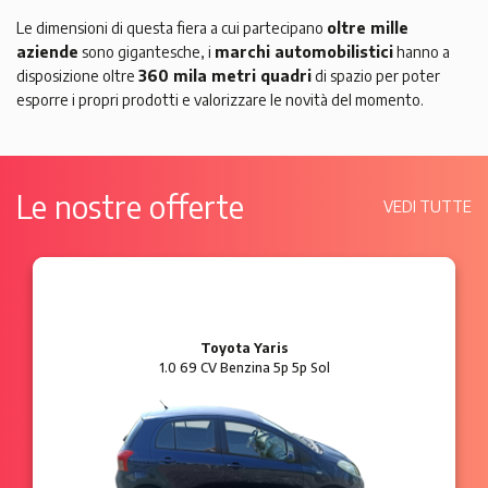
Le dimensioni di questa fiera a cui partecipano
oltre mille
aziende
sono gigantesche, i
marchi automobilistici
hanno a
disposizione oltre
360 mila metri quadri
di spazio per poter
esporre i propri prodotti e valorizzare le novità del momento.
Le nostre offerte
VEDI TUTTE
Toyota Yaris
F
9 CV Benzina 5p 5p Sol
1.2 8V 69 C