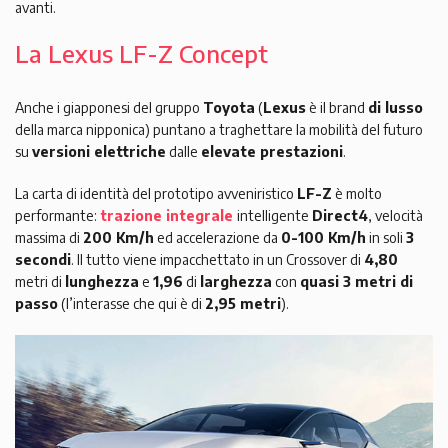
avanti.
La Lexus LF-Z Concept
Anche i giapponesi del gruppo
Toyota
(
Lexus
è il brand
di lusso
della marca nipponica) puntano a traghettare la mobilità del futuro
su
versioni elettriche
dalle
elevate prestazioni
.
La carta di identità del prototipo avveniristico
LF-Z
è molto
performante:
trazione integrale
intelligente
Direct4
, velocità
massima di
200 Km/h
ed accelerazione da
0-100 Km/h
in soli
3
secondi
. Il tutto viene impacchettato in un Crossover di
4,80
metri di
lunghezza
e
1,96
di
larghezza
con
quasi 3 metri di
passo
(l’interasse che qui è di
2,95 metri
).