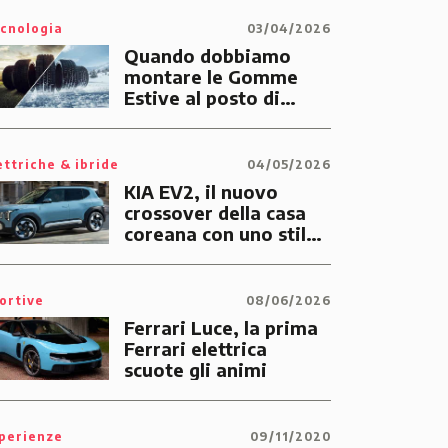
cnologia
03/04/2026
Quando dobbiamo
montare le Gomme
Estive al posto di
quelle Invernali?
ettriche & ibride
04/05/2026
KIA EV2, il nuovo
crossover della casa
coreana con uno stile
tutto suo
ortive
08/06/2026
Ferrari Luce, la prima
Ferrari elettrica
scuote gli animi
perienze
09/11/2020