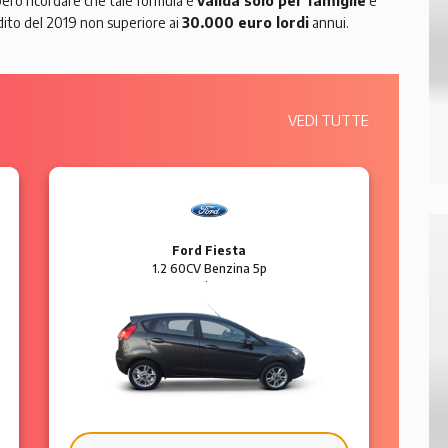
però ricordare che tale formula è
valida solo per famiglie
e
ito del 2019 non superiore ai
30.000 euro lordi
annui.
VEDI TUTTE
BMW Serie 4
420 d Diesel 2p Coupé