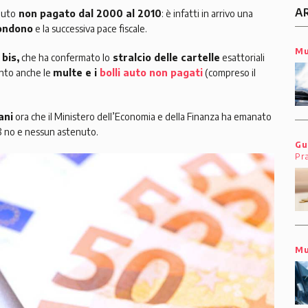
A
uto
non pagato dal 2000 al 2010
: è infatti in arrivo una
ondono
e la successiva pace fiscale.
Mu
bis,
che ha confermato lo
stralcio delle cartelle
esattoriali
to anche le
multe e i
bolli auto non pagati
(compreso il
ani
ora che il Ministero dell’Economia e della Finanza ha emanato
28 no e nessun astenuto.
Gu
Pr
Mu