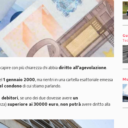
Gu
Te
 capire con più chiarezza chi abbia
diritto all’agevolazione
.
el
1 gennaio 2000
, ma rientri in una cartella esattoriale emessa
Mu
nel condono
di cui stiamo parlando.
 debitori
, se uno dei due dovesse avere
un
enza)
superiore ai 30000 euro
,
non potrà
avere diritto alla