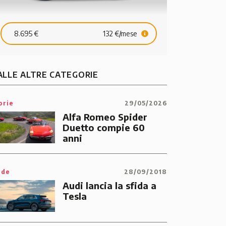
38.900 €
560 €/mese
21.900 €
8.695 €
132 €/mese
ALLE ALTRE CATEGORIE
orie
29/05/2026
Alfa Romeo Spider
Duetto compie 60
anni
ide
28/09/2018
Audi lancia la sfida a
Tesla