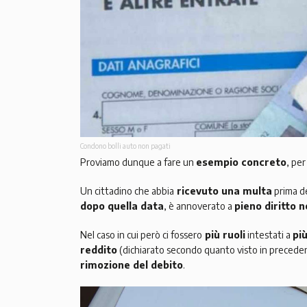
Condono bolli auto non pagati
Proviamo dunque a fare un
esempio concreto
, per
Un cittadino che abbia
ricevuto una multa
prima d
dopo quella data
, è annoverato a
pieno diritto 
Nel caso in cui però ci fossero
più ruoli
intestati a
più
reddito
(dichiarato secondo quanto visto in preced
rimozione del debito
.