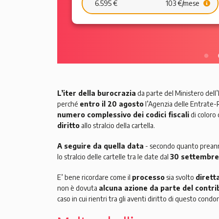
159 €/mese
11.895 €
181 €/mese
L’iter della burocrazia
da parte del Ministero dell’
perché
entro il 20 agosto
l’Agenzia delle Entrate
numero complessivo dei codici fiscali
di coloro 
diritto
allo stralcio della cartella.
A seguire da quella data
- secondo quanto preannu
lo stralcio delle cartelle tra le date dal
30 settembre 
E’ bene ricordare come il
processo
sia svolto
dirett
non è dovuta
alcuna azione da parte del contr
caso in cui rientri tra gli aventi diritto di questo condon