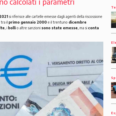
no calcolati i parametri
Te
 2021
si riferisce alle cartelle emesse dagli agenti della riscossione
tra il
primo gennaio 2000
e il trentuno
dicembre
lte
, i
bolli
o altre sanzioni
sono state emesse
, ma si
conta
El
Sp
Es