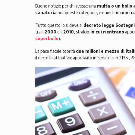
Buone notizie per chi avesse una
multa o un bollo
a
sanatoria
per queste categorie, e quindi un
mini c
Tutto questo lo si deve al
decreto legge Sostegni 
tra il
2000
e il
2010
, stralcio
in cui rientrano
appun
superbollo
).
La pace fiscale coprirà
due milioni e mezzo di itali
il decreto attuativo: approvato in Senato con 213 si, 