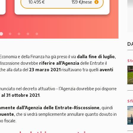
24.490 €
357 €/mese
D
Economia e della Finanza ha già preso il via
dalla fine di luglio
,
St
-Riscossione dovrebbe
riferire all’Agenzia
delle Entrate il
che alla data del
23 marzo 2021
risultavano tra quelli
aventi
nciato nel decreto attuativo - l’Agenzia dovrebbe poi disporre
al 31 ottobre 2021
.
Sf
amente dall’Agenzia delle Entrate-Riscossione
, quindi
ibuente
, che si vedrà semplicemente annullare quanto dovuto in
o fiscale.