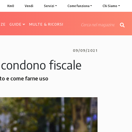
Km0
Vendi
Servizi
Come funziona
Chi Siamo
NZE
GUIDE
MULTE & RICORSI
09/09/2021
i condono fiscale
itto e come farne uso