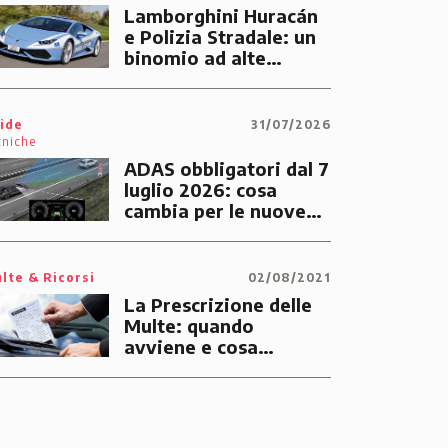
Lamborghini Huracán
e Polizia Stradale: un
binomio ad alte
prestazioni dedicato
alle emergenze dei
cittadini
ide
31/07/2026
cniche
ADAS obbligatori dal 7
luglio 2026: cosa
cambia per le nuove
auto
lte & Ricorsi
02/08/2021
La Prescrizione delle
Multe: quando
avviene e cosa
significa