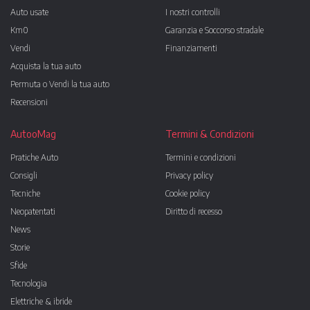
Auto usate
I nostri controlli
Km0
Garanzia e Soccorso stradale
Vendi
Finanziamenti
Acquista la tua auto
Permuta o Vendi la tua auto
Recensioni
AutooMag
Termini & Condizioni
Pratiche Auto
Termini e condizioni
Consigli
Privacy policy
Tecniche
Cookie policy
Neopatentati
Diritto di recesso
News
Storie
Sfide
Tecnologia
Elettriche & ibride