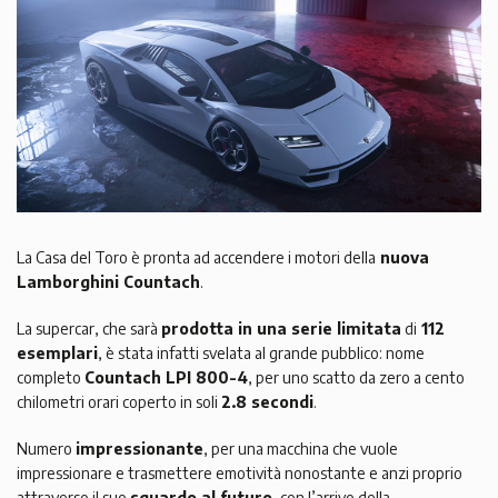
La Casa del Toro è pronta ad accendere i motori della
nuova
Lamborghini Countach
.
La supercar, che sarà
prodotta in una serie limitata
di
112
esemplari
, è stata infatti svelata al grande pubblico: nome
completo
Countach LPI 800-4
, per uno scatto da zero a cento
chilometri orari coperto in soli
2.8 secondi
.
Numero
impressionante
, per una macchina che vuole
impressionare e trasmettere emotività nonostante e anzi proprio
attraverso il suo
sguardo al futuro
, con l’arrivo della