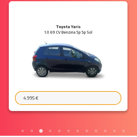
Ford Ka
1.2 8V 69 CV Benzina 3p Plus
6.595 €
103 €/mese