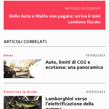
ARTICOLO SUCCESSIVO
Bollo Auto e Multe non pagate: arriva il mini
condono fiscale
ARTICOLI CORRELATI
News
19/08/2021
Auto, limiti di CO2 e
ecotassa: una panoramica
Elettriche & ibride
01/07/2021
Lamborghini verso
l’elettrificazione della
gamma