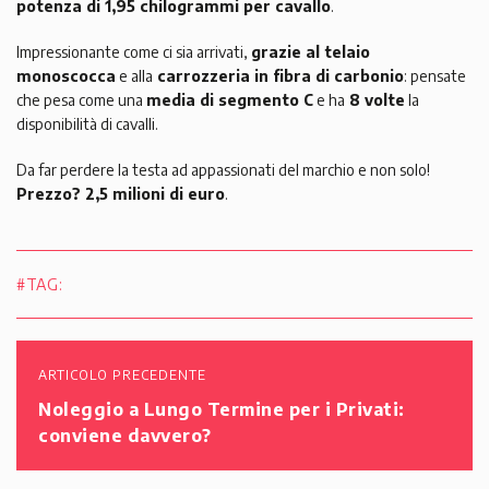
potenza di 1,95 chilogrammi per cavallo
.
Impressionante come ci sia arrivati,
grazie al telaio
monoscocca
e alla
carrozzeria in fibra di carbonio
: pensate
che pesa come una
media di segmento C
e ha
8 volte
la
disponibilità di cavalli.
Da far perdere la testa ad appassionati del marchio e non solo!
Prezzo? 2,5 milioni di euro
.
#TAG:
ARTICOLO PRECEDENTE
Noleggio a Lungo Termine per i Privati:
conviene davvero?