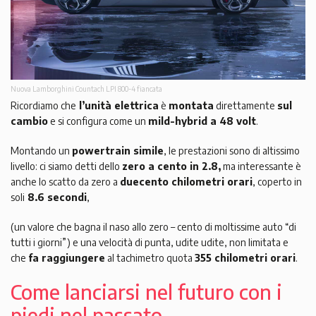
Nuova Lamborghini Countach LPI 800-4 fiancata
Ricordiamo che
l’unità elettrica
è
montata
direttamente
sul
cambio
e si configura come un
mild-hybrid a 48 volt
.
Montando un
powertrain simile
, le prestazioni sono di altissimo
livello: ci siamo detti dello
zero a cento in 2.8,
ma interessante è
anche lo scatto da zero a
duecento chilometri orari
, coperto in
soli
8.6 secondi
,
(un valore che bagna il naso allo zero – cento di moltissime auto “di
tutti i giorni”) e una velocità di punta, udite udite, non limitata e
che
fa raggiungere
al tachimetro quota
355 chilometri orari
.
Come lanciarsi nel futuro con i
piedi nel passato