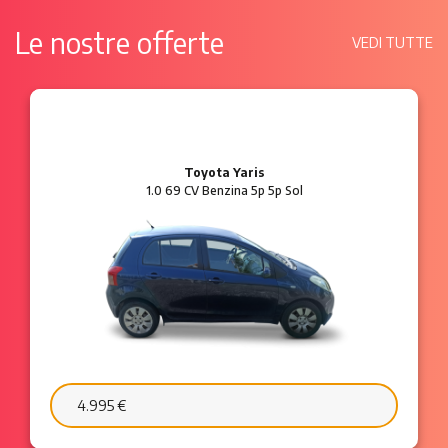
Le nostre offerte
VEDI TUTTE
Ford Ka
1.2 8V 69 CV Benzina 3p Plus
6.595 €
103 €/mese