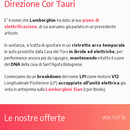
Direzione Cor Tauri
E’ il nome che
Lamborghin
i ha dato al suo
piano di
elettrificazione
, di cui avevamo già parlato in un precedente
articolo.
In sostanza, si tratta di spostare in un
ristretto arco temporale
le auto prodotte dalla Casa del Toro
in ibride ed elettriche
, per
performance ancora più da capogiro,
mantenendo
intatto il cuore
del
DNA
della casa di Sant’Agata Bolognese.
Cominciamo da un
breakdown
del nome
LPI
come motore
V12
Longitudinale Posteriore (LP)
accoppiato all’unità elettrica
già
vista in anteprima sulla
Lamborghini Sian
(I per Ibrido).
Le nostre offerte
VEDI TUTTE