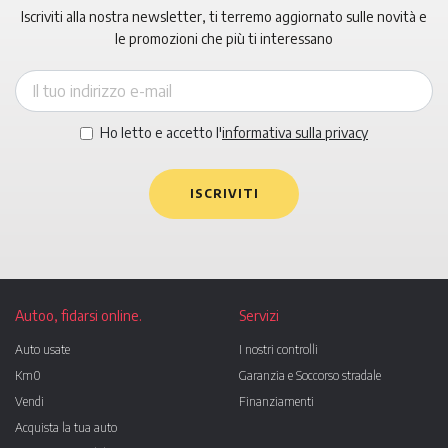
Iscriviti alla nostra newsletter, ti terremo aggiornato sulle novità e
le promozioni che più ti interessano
Ho letto e accetto l'
informativa sulla privacy
ISCRIVITI
Autoo, fidarsi online.
Servizi
Auto usate
I nostri controlli
Km0
Garanzia e Soccorso stradale
Vendi
Finanziamenti
Acquista la tua auto