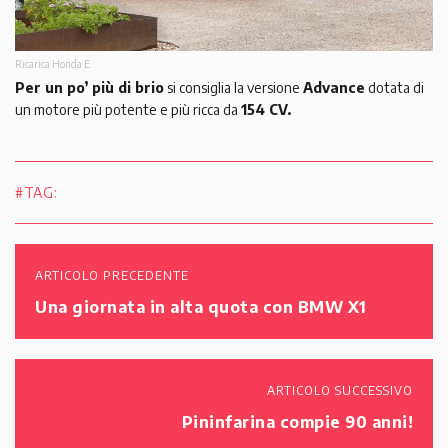
Ricarica Honda E
Per un po’ più di brio
si consiglia la versione
Advance
dotata di
un motore più potente e più ricca da
154 CV.
#TAG:
ARTICOLO PRECEDENTE
Una giornata in alta quota con BMW X1
ARTICOLO SUCCESSIVO
Pininfarina compie 90 anni!