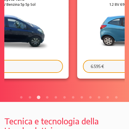
1.2 8V 69 CV Benzina 3p Plus
6.595 €
103 €/mese
Tecnica e tecnologia della