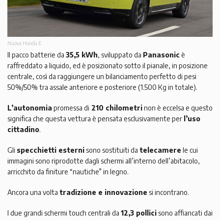
Nuova Honda E
Il pacco batterie da
35,5 kWh
, sviluppato da
Panasonic
è
raffreddato a liquido, ed è posizionato sotto il pianale, in posizione
centrale, così da raggiungere un bilanciamento perfetto di pesi
50%/50% tra assale anteriore e posteriore (1.500 Kg in totale).
L’autonomia
promessa di
210 chilometri
non è eccelsa e questo
significa che questa vettura è pensata esclusivamente per
l’uso
cittadino
.
Gli
specchietti esterni
sono sostituiti da
telecamere
le cui
immagini sono riprodotte dagli schermi all’interno dell’abitacolo,
arricchito da finiture “nautiche” in legno.
Ancora una volta
tradizione e innovazione
si incontrano.
I due grandi schermi touch centrali da
12,3 pollici
sono affiancati dai