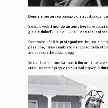
Donne e motori
: un connubio che a qualcuno, anch
Spesso si vede il
mondo automotive
come appannagg
gioie e dolori
”, ma la verita è che
non ci si potreb
Sono molte infatti
le protagoniste
che, con la loro
passione,
hanno
cambiato nel corso della stor
avere i veicoli che abbiamo oggi.
Senza il loro fondamentale
contributo
le cose sarebb
quindi, ma vere e proprie
rivoluzioni
in grado di
dur