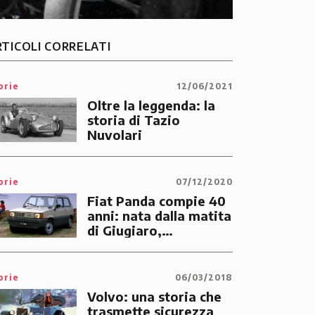
RTICOLI CORRELATI
orie
12/06/2021
Oltre la leggenda: la
storia di Tazio
Nuvolari
orie
07/12/2020
Fiat Panda compie 40
anni: nata dalla matita
di Giugiaro,
innovativa e geniale
orie
06/03/2018
Volvo: una storia che
trasmette sicurezza