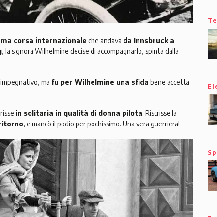
Te
ima corsa internazionale
che andava
da Innsbruck a
g
, la signora Wilhelmine decise di accompagnarlo, spinta dalla
te impegnativo, ma
fu per Wilhelmine una sfida
bene accetta
El
crisse
in solitaria in qualità di donna pilota
. Riscrisse la
ritorno
, e mancò il podio per pochissimo. Una vera guerriera!
Sp