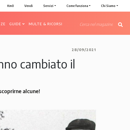
Km0
Vendi
Servizi
Come funziona
Chi Siamo
NZE
GUIDE
MULTE & RICORSI
28/09/2021
nno cambiato il
scoprirne alcune!