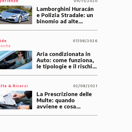
perienze
09/11/2020
Lamborghini Huracán
e Polizia Stradale: un
binomio ad alte
prestazioni dedicato
alle emergenze dei
cittadini
ide
07/08/2026
cniche
Aria condizionata in
Auto: come funziona,
le tipologie e il rischio
di multe
lte & Ricorsi
02/08/2021
La Prescrizione delle
Multe: quando
avviene e cosa
significa