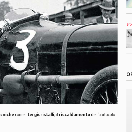
St
O
ecniche
come i
tergicristalli
, il
riscaldamento
dell’abitacolo