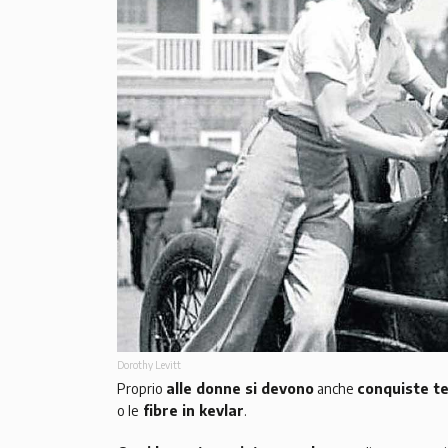
Dorothy Levitt
Proprio
alle donne si devono
anche
conquiste t
o le
fibre in kevlar
.