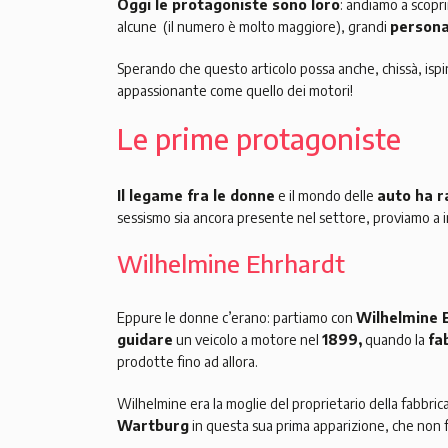
Oggi le protagoniste sono loro
: andiamo a scop
alcune (il numero è molto maggiore), grandi
persona
Sperando che questo articolo possa anche, chissà, ispi
appassionante come quello dei motori!
Le prime protagoniste
Il legame fra le donne
e il mondo delle
auto ha r
sessismo sia ancora presente nel settore, proviamo a 
Wilhelmine Ehrhardt
Eppure le donne c’erano: partiamo con
Wilhelmine 
guidare
un veicolo a motore nel
1899,
quando la
fa
prodotte fino ad allora.
Wilhelmine era la moglie del proprietario della fabbric
Wartburg
in questa sua prima apparizione, che non fu