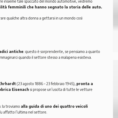
rire insieme tale spaccato del mondo automotive, vedremo
lità femminili che hanno segnato la storia delle auto.
rare qualche altra donna a gettarsi in un mondo così
adici antiche
: questo è sorprendente, se pensiamo a quanto
immaginarci quando il settore stesso a malapena esisteva.
Ehrhardt
(23 agosto 1886 – 23 febbraio 1945),
pronta a
bbrica Eisenach
si propose un’uscita di tutte le vetture
a: la troviamo
alla guida di uno dei quattro veicoli
 affatto l’ultima nel settore.