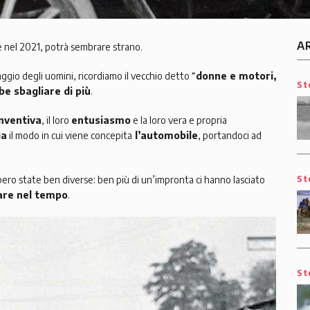
A
e nel 2021, potrà sembrare strano.
io degli uomini, ricordiamo il vecchio detto “
donne e motori,
St
be sbagliare di più
.
inventiva
, il loro
entusiasmo
e la loro vera e propria
ia
il modo in cui viene concepita
l’automobile
, portandoci ad
ero state ben diverse: ben più di un’impronta ci hanno lasciato
St
are nel tempo
.
St