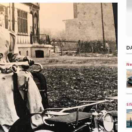
D
N
Sf