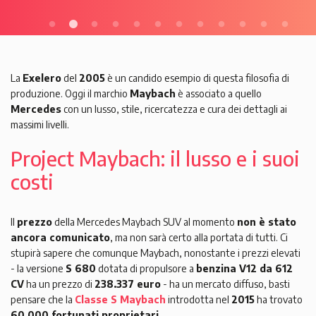
La
Exelero
del
2005
è un candido esempio di questa filosofia di
produzione. Oggi il marchio
Maybach
è associato a quello
Mercedes
con un lusso, stile, ricercatezza e cura dei dettagli ai
massimi livelli.
Project Maybach: il lusso e i suoi
costi
Il
prezzo
della Mercedes Maybach SUV al momento
non è stato
ancora comunicato
, ma non sarà certo alla portata di tutti. Ci
stupirà sapere che comunque Maybach, nonostante i prezzi elevati
- la versione
S 680
dotata di propulsore a
benzina V12 da 612
CV
ha un prezzo di
238.337 euro
- ha un mercato diffuso, basti
pensare che la
Classe S Maybach
introdotta nel
2015
ha trovato
60.000 fortunati proprietari
.