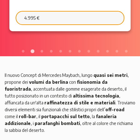
6.595 €
103 €/mese
Il nuovo Concept di Mercedes Maybach, lungo
quasi sei metri
,
propone dei
volumi da berlina
con
fisionomia da
fuoristrada
, accentuata dalle gomme esagerate da deserto, il
tutto posizionato in un contesto di
altissima tecnologia
,
affiancata da un'alta
raffinatezza di stile e materiali
. Troviamo
diversi elementi sia funzionali che stilistici propri dell’
off-road
come il
roll-bar
, il
portapacchi sul tetto
, la
fanaleria
addizionale
, i
parafanghi bombati
, oltre al colore che richiama
la sabbia del deserto.