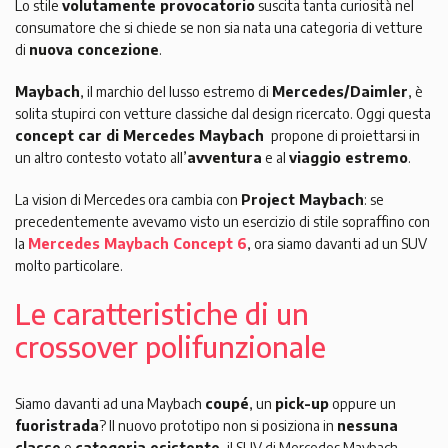
Lo stile
volutamente provocatorio
suscita tanta curiosità nel
consumatore che si chiede se non sia nata una categoria di vetture
di
nuova concezione
.
Maybach
, il marchio del lusso estremo di
Mercedes/Daimler
, è
solita stupirci con vetture classiche dal design ricercato. Oggi questa
concept car di
Mercedes Maybach
propone di proiettarsi in
un altro contesto votato all’
avventura
e al
viaggio estremo
.
La vision di Mercedes ora cambia con
Project Maybach
: se
precedentemente avevamo visto un esercizio di stile sopraffino con
la
Mercedes Maybach Concept 6
, ora siamo davanti ad un SUV
molto particolare.
Le caratteristiche di un
crossover polifunzionale
Siamo davanti ad una Maybach
coupé
, un
pick-up
oppure un
fuoristrada
? Il nuovo prototipo non si posiziona in
nessuna
classe
o
categoria esistente
, il SUV di Mercedes Maybach