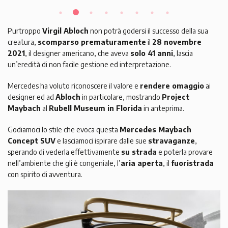
Purtroppo
Virgil Abloch
non potrà godersi il successo della sua
creatura,
scomparso prematuramente
il
28 novembre
2021
, il designer americano, che aveva
solo 41 anni
, lascia
un’eredità di non facile gestione ed interpretazione.
Mercedes ha voluto riconoscere il valore e
rendere omaggio
ai
designer ed ad
Abloch
in particolare, mostrando
Project
Maybach
al
Rubell Museum in Florida
in anteprima.
Godiamoci lo stile che evoca questa
Mercedes Maybach
Concept SUV
e lasciamoci ispirare dalle sue
stravaganze
,
sperando di vederla effettivamente
su strada
e poterla provare
nell’ambiente che gli è congeniale, l’
aria aperta
, il
fuoristrada
con spirito di avventura.