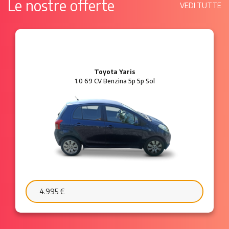
Le nostre offerte
VEDI TUTTE
Ford Ka
1.2 8V 69 CV Benzina 3p Plus
6.595 €
103 €/mese