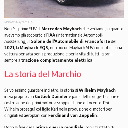
Mercedes Maybach EQS
Non è il primo SUV di
Mercedes Maybach
che vediamo, in quanto
avevamo già scoperto all’
IAA
(Internationale Automobil-
Ausstellung), il
Salone dell’Automobile di Francoforte
del
2021
, la
Maybach EQS
, non più un Maybach SUV concept ma una
vettura pensata per la produzione e per la vita di tutti i giorni,
sempre a
trazione completamente elettrica
.
La storia del Marchio
Se volessimo guardare indietro, la storia di
Wilhelm Maybach
inizia proprio con
Gottieb Daimler
e parla della progettazione e
costruzione dei primi motori a scoppio di fine ottocento. Poi
Wilhelm proseguì col figlio Karl nella produzione di motori per
dirigibili ed aeroplani con
Ferdinand von Zeppelin
.
Dopo la fine della
prima guerra mondiale
, con il trattato di