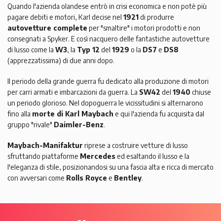
Quando l'azienda olandese entrò in crisi economica e non potè più
pagare debiti e motori, Karl decise nel
1921
di produrre
autovetture complete
per "smaltire" i motori prodotti e non
consegnati a Spyker. E così nacquero delle fantastiche autovetture
di lusso come la
W3
, la
Typ 12
del
1929
o la
DS7
e
DS8
(apprezzatissima) di due anni dopo.
Il periodo della grande guerra fu dedicato alla produzione di motori
per carri armati e imbarcazioni da guerra. La
SW42
del
1940
chiuse
un periodo glorioso. Nel dopoguerra le vicissitudini si alternarono
fino alla
morte di Karl Maybach
e qui l'azienda fu acquisita dal
gruppo "rivale"
Daimler-Benz
.
Maybach-Manifaktur
riprese a costruire vetture di lusso
sfruttando piattaforme
Mercedes
ed esaltando il lusso e la
l'eleganza di stile, posizionandosi su una fascia alta e ricca di mercato
con avversari come
Rolls Royce
e
Bentley
.