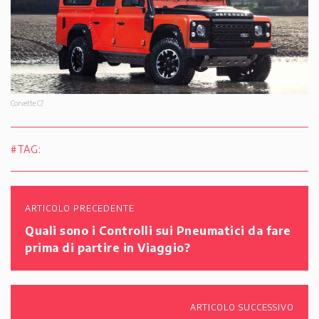
Corvette C7
#TAG:
ARTICOLO PRECEDENTE
Quali sono i Controlli sui Pneumatici da fare
prima di partire in Viaggio?
ARTICOLO SUCCESSIVO