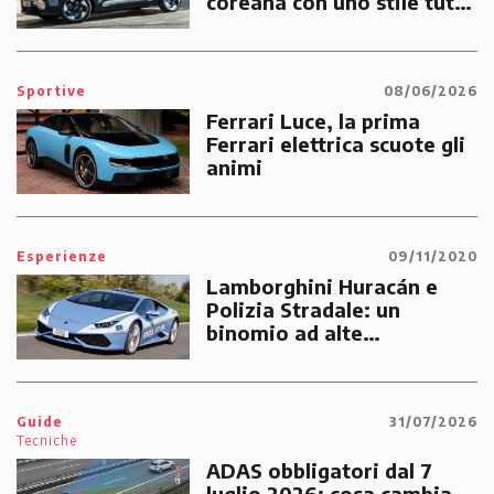
coreana con uno stile tutto
suo
Sportive
08/06/2026
Ferrari Luce, la prima
Ferrari elettrica scuote gli
animi
Esperienze
09/11/2020
Lamborghini Huracán e
Polizia Stradale: un
binomio ad alte
prestazioni dedicato alle
emergenze dei cittadini
Guide
31/07/2026
Tecniche
ADAS obbligatori dal 7
luglio 2026: cosa cambia