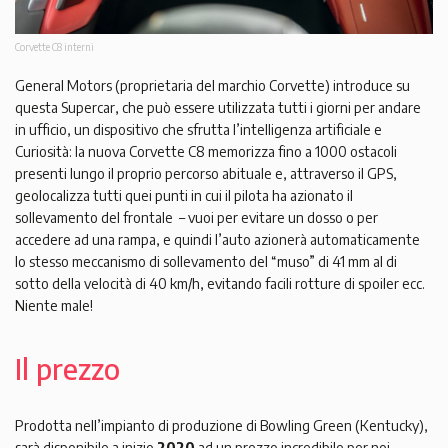
Corvette C8 interni
General Motors (proprietaria del marchio Corvette) introduce su
questa Supercar, che può essere utilizzata tutti i giorni per andare
in ufficio, un dispositivo che sfrutta l’intelligenza artificiale e
Curiosità: la nuova Corvette C8 memorizza fino a 1000 ostacoli
presenti lungo il proprio percorso abituale e, attraverso il GPS,
geolocalizza tutti quei punti in cui il pilota ha azionato il
sollevamento del frontale – vuoi per evitare un dosso o per
accedere ad una rampa, e quindi l’auto azionerà automaticamente
lo stesso meccanismo di sollevamento del “muso” di 41 mm al di
sotto della velocità di 40 km/h, evitando facili rotture di spoiler ecc.
Niente male!
Il prezzo
Prodotta nell’impianto di produzione di Bowling Green (Kentucky),
sarà disponibile a inizio
2020
ad un prezzo incredibile per noi