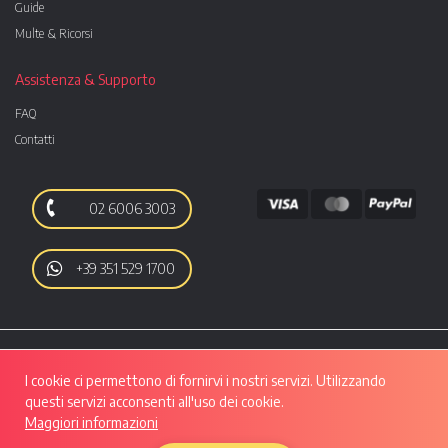
Guide
Multe & Ricorsi
Assistenza & Supporto
FAQ
Contatti
02 6006 3003
+39 351 529 1700
I cookie ci permettono di fornirvi i nostri servizi. Utilizzando
questi servizi acconsenti all'uso dei cookie.
Maggiori informazioni
Autoo srl | Viale Luigi Majno, 28 - CAP 20129, MILANO | P.IVA: 10133550961 |
REA: MI - 2508280 | Capitale Sociale: Euro 50.607,29 i.v.