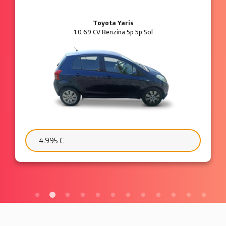
Ford Ka
1.2 8V 69 CV Benzina 3p Plus
6.595 €
103 €/mese