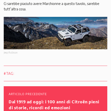
Ci sarebbe piaciuto avere Marchionne a questo tavolo, sarebbe
tutt’altra cosa.
Jeep Rubicon
#TAG:
ARTICOLO PRECEDENTE
Dal 1919 ad oggi: i 100 anni di Citroën pieni
di storie, ricordi ed emozioni