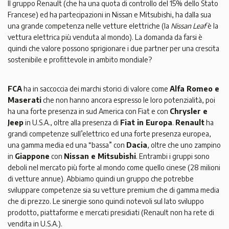
Il gruppo Renault (che ha una quota di controllo del 15% dello Stato
Francese) ed ha partecipazioni in Nissan e Mitsubishi, ha dalla sua
una grande competenza nelle vetture elettriche (la
Nissan Leaf
è la
vettura elettrica più venduta al mondo). La domanda da farsi è
quindi che valore possono sprigionare i due partner per una crescita
sostenibile e profittevole in ambito mondiale?
FCA
ha in saccoccia dei marchi storici di valore come
Alfa Romeo e
Maserati
che non hanno ancora espresso le loro potenzialità, poi
ha una forte presenza in sud America con Fiat e con
Chrysler e
Jeep
in U.S.A., oltre alla presenza di
Fiat in Europa
.
Renault
ha
grandi competenze sull’elettrico ed una forte presenza europea,
una gamma media ed una “bassa” con
Dacia
, oltre che uno zampino
in
Giappone
con
Nissan e Mitsubishi
. Entrambi i gruppi sono
deboli nel mercato più forte al mondo come quello cinese (28 milioni
di vetture annue). Abbiamo quindi un gruppo che potrebbe
sviluppare competenze sia su vetture premium che di gamma media
che di prezzo. Le sinergie sono quindi notevoli sul lato sviluppo
prodotto, piattaforme e mercati presidiati (Renault non ha rete di
vendita in U.S.A.).