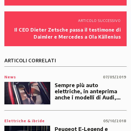
ARTICOLO SUCCESSIVO
Il CEO Dieter Zetsche passa il testimone di
Daimler e Mercedes a Ola Källenius
ARTICOLI CORRELATI
News
07/05/2019
Sempre più auto
elettriche, in anteprima
anche i modelli di Audi,
Renault e Volkswagen al
Salone di Shangai
Elettriche & ibride
05/10/2018
Peugeot E-Legend e