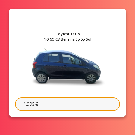
Ford Ka
1.2 8V 69 CV Benzina 3p Plus
6.595 €
103 €/mese