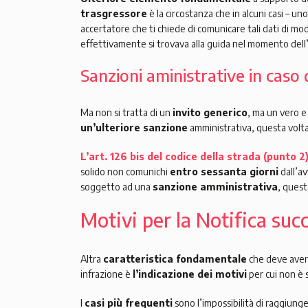
trasgressore
è la circostanza che in alcuni casi – uno
accertatore che ti chiede di comunicare tali dati di mo
effettivamente si trovava alla guida nel momento dell’
Sanzioni aministrative in cas
Ma non si tratta di un
invito generico
, ma un vero 
un’ulteriore sanzione
amministrativa, questa volta
L’art. 126 bis del codice della strada (punto 2
solido non comunichi
entro sessanta giorni
dall’av
soggetto ad una
sanzione amministrativa
, quest
Motivi per la Notifica succ
Altra
caratteristica fondamentale
che deve avere
infrazione è
l’indicazione dei motivi
per cui non è 
I
casi più frequenti
sono l’impossibilità di raggiung