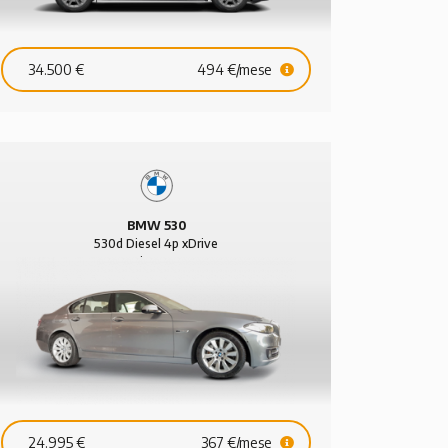
34.500 €
494 €/mese
BMW 530
530d Diesel 4p xDrive
Business aut.
24.995 €
367 €/mese