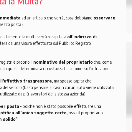
ta la Multa?
 immediata
ad un articolo che verrà, cosa dobbiamo
osservare
 mezzo posta?
diatamente la multa verrà recapitata
all’indirizzo di
ulterà da una visura effettuata sul Pubblico Registro
registri è proprio il
nominativo del proprietario
che, come
e in quella determinata circostanza ha commesso l’infrazione.
all’effettivo trasgressore
, ma spesso capita che
o
del veicolo (basti pensare ai casi in cui un’auto viene utilizzata
utilizzate da più lavoratori della stessa azienda).
per posta
- poiché non è stato possibile effettuare una
otifica all’unico soggetto certo
, ossia il proprietario
n solido”
.