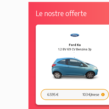
Le nostre offerte
Ford Ka
 5p Sol
1.2 8V 69 CV Benzina 3p
Plus
6.595 €
103 €/mese