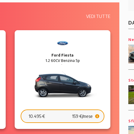
VEDI TUTTE
D
N
Ford Fiesta
1.2 60CV Benzina 5p
Business
St
10.495 €
159 €/mese
Sf