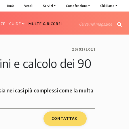
Km0
Vendi
Servizi
Come funziona
Chi Siamo
NZE
GUIDE
MULTE & RICORSI
25/02/2021
ni e calcolo dei 90
 sia nei casi più complessi come la multa
CONTATTACI