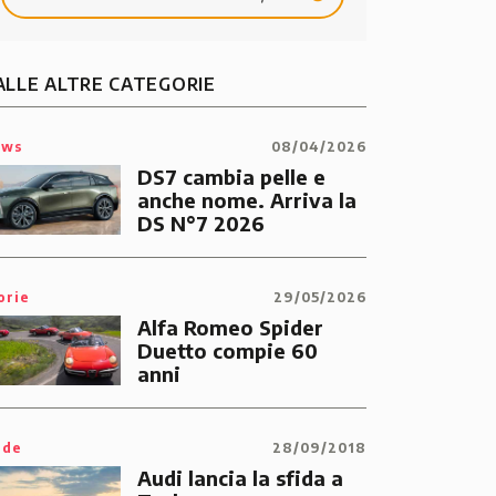
ALLE ALTRE CATEGORIE
ews
08/04/2026
DS7 cambia pelle e
anche nome. Arriva la
BMW Serie 1
BMW
DS N°7 2026
118d Diesel 5p Urban
420 d Di
orie
29/05/2026
Alfa Romeo Spider
Duetto compie 60
anni
11.895 €
181 €/mese
24.490 €
ide
28/09/2018
Audi lancia la sfida a