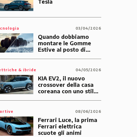
Tesla
cnologia
03/04/2026
Quando dobbiamo
montare le Gomme
Estive al posto di
quelle Invernali?
ettriche & ibride
04/05/2026
KIA EV2, il nuovo
crossover della casa
coreana con uno stile
tutto suo
ortive
08/06/2026
Ferrari Luce, la prima
Ferrari elettrica
scuote gli animi