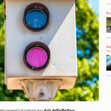
Es
Gu
Te
lla necessità di comunicare i
dati dell’effettivo