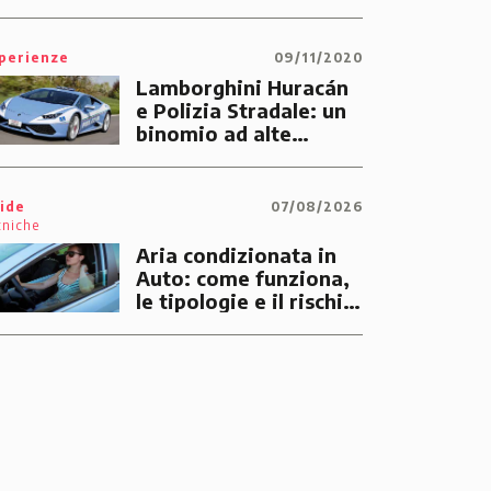
perienze
09/11/2020
Lamborghini Huracán
e Polizia Stradale: un
binomio ad alte
prestazioni dedicato
alle emergenze dei
cittadini
ide
07/08/2026
cniche
Aria condizionata in
Auto: come funziona,
le tipologie e il rischio
di multe